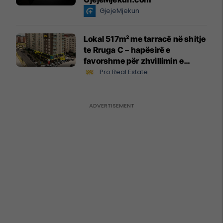
GjejeMjekun
Lokal 517m² me tarracë në shitje
te Rruga C – hapësirë e
favorshme për zhvillimin e
biznesit #15796
Pro Real Estate