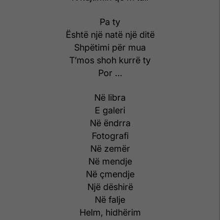
Pa ty
Është një natë një ditë
Shpëtimi për mua
T’mos shoh kurrë ty
Por ...
Në libra
E galeri
Në ëndrra
Fotografi
Në zemër
Në mendje
Në çmendje
Një dëshirë
Në falje
Helm, hidhërim