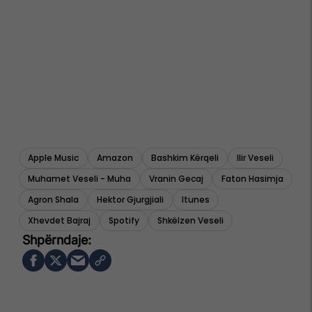
Apple Music
Amazon
Bashkim Kërqeli
Ilir Veseli
Muhamet Veseli - Muha
Vranin Gecaj
Faton Hasimja
Agron Shala
Hektor Gjurgjiali
Itunes
Xhevdet Bajraj
Spotify
Shkëlzen Veseli