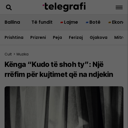
Ballina
Të fundit
Lajme
Botë
Ekono
Prishtina
Prizreni
Peja
Ferizaj
Gjakova
Mitrov
Cult
>
Muzika
Kënga “Kudo të shoh ty”: Një
rrëfim për kujtimet që na ndjekin