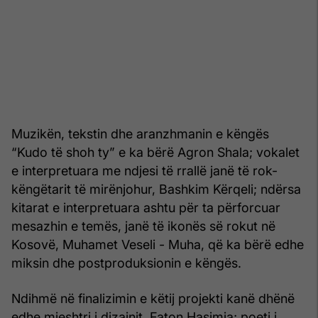
Muzikën, tekstin dhe aranzhmanin e këngës
“Kudo të shoh ty” e ka bërë Agron Shala; vokalet
e interpretuara me ndjesi të rrallë janë të rok-
këngëtarit të mirënjohur, Bashkim Kërqeli; ndërsa
kitarat e interpretuara ashtu për ta përforcuar
mesazhin e temës, janë të ikonës së rokut në
Kosovë, Muhamet Veseli - Muha, që ka bërë edhe
miksin dhe postproduksionin e këngës.
Ndihmë në finalizimin e këtij projekti kanë dhënë
edhe mjeshtri i dizajnit, Faton Hasimja; poeti i