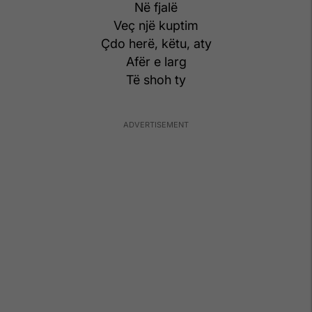
Në fjalë
Veç një kuptim
Çdo herë, këtu, aty
Afër e larg
Të shoh ty