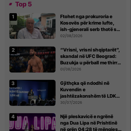
Top 5
Ftohet nga prokuroria e
Kosovës për krime lufte,
ish-gjenerali serb thotë se
dikush e tradhtoi në
02/08/2026
Beograd
“Vrisni, vrisni shqiptarët”,
skandal në UFC Beograd:
Buzukja u përball me thirrje
anti-shqiptare nga
01/08/2026
tribunat
Gjithçka që ndodhi në
Kuvendin e
jashtëzakonshëm të LDK-
së
30/07/2026
Një pleskavicë e ngrënë
nga Dua Lipa në Prishtinë
në orën 04:28 të mëngjesit