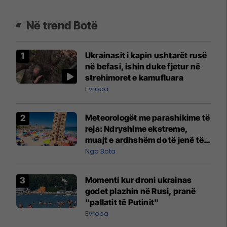
Në trend Botë
Ukrainasit i kapin ushtarët rusë
në befasi, ishin duke fjetur në
strehimoret e kamufluara
Evropa
Meteorologët me parashikime të
reja: Ndryshime ekstreme,
muajt e ardhshëm do të jenë të
pazakontë
Nga Bota
Momenti kur droni ukrainas
godet plazhin në Rusi, pranë
"pallatit të Putinit"
Evropa