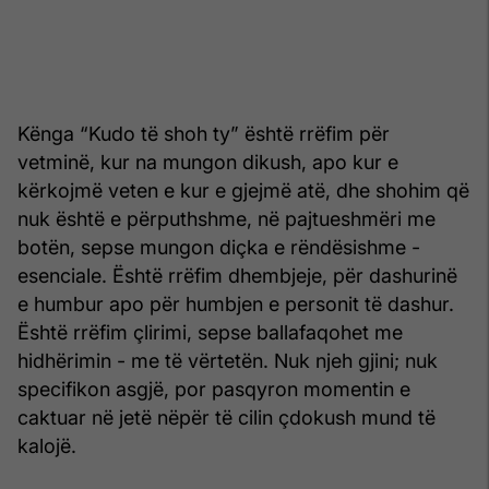
Kënga “Kudo të shoh ty” është rrëfim për
vetminë, kur na mungon dikush, apo kur e
kërkojmë veten e kur e gjejmë atë, dhe shohim që
nuk është e përputhshme, në pajtueshmëri me
botën, sepse mungon diçka e rëndësishme -
esenciale. Është rrëfim dhembjeje, për dashurinë
e humbur apo për humbjen e personit të dashur.
Është rrëfim çlirimi, sepse ballafaqohet me
hidhërimin - me të vërtetën. Nuk njeh gjini; nuk
specifikon asgjë, por pasqyron momentin e
caktuar në jetë nëpër të cilin çdokush mund të
kalojë.