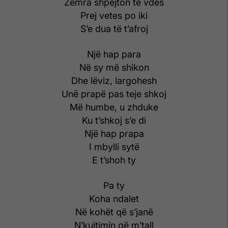
Zemra shpejton të vdes
Prej vetes po iki
S’e dua të t’afroj
Një hap para
Në sy më shikon
Dhe lëviz, largohesh
Unë prapë pas teje shkoj
Më humbe, u zhduke
Ku t’shkoj s’e di
Një hap prapa
I mbylli sytë
E t’shoh ty
Pa ty
Koha ndalet
Në kohët që s’janë
N’kujtimin që m’tall