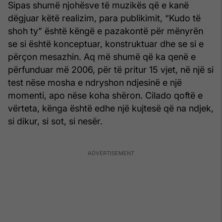
Sipas shumë njohësve të muzikës që e kanë
dëgjuar këtë realizim, para publikimit, “Kudo të
shoh ty” është këngë e pazakontë për mënyrën
se si është konceptuar, konstruktuar dhe se si e
përçon mesazhin. Aq më shumë që ka qenë e
përfunduar më 2006, për të pritur 15 vjet, në një si
test nëse mosha e ndryshon ndjesinë e një
momenti, apo nëse koha shëron. Cilado qoftë e
vërteta, kënga është edhe një kujtesë që na ndjek,
si dikur, si sot, si nesër.