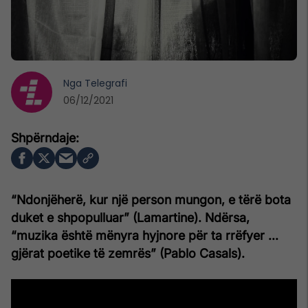
Nga
Telegrafi
06/12/2021
“Ndonjëherë, kur një person mungon, e tërë bota
duket e shpopulluar” (Lamartine). Ndërsa,
“muzika është mënyra hyjnore për ta rrëfyer ...
gjërat poetike të zemrës” (Pablo Casals).