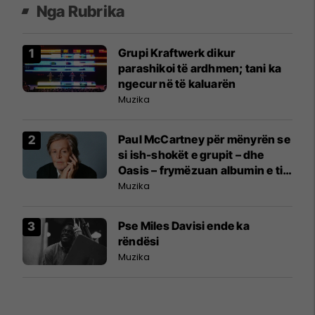
Nga Rubrika
Grupi Kraftwerk dikur
parashikoi të ardhmen; tani ka
ngecur në të kaluarën
Muzika
Paul McCartney për mënyrën se
si ish-shokët e grupit – dhe
Oasis – frymëzuan albumin e tij
të ri nostalgjik
Muzika
Pse Miles Davisi ende ka
rëndësi
Muzika