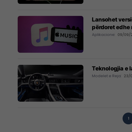
Lansohet versi
përdoret edhe
Aplikacione
09/09/
Teknologjia e 
Modelet e Reja
23/
1