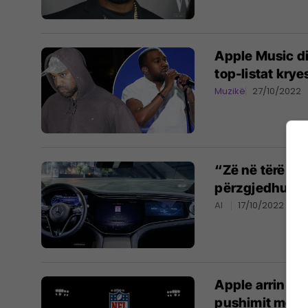
Apple Music d
top-listat krye
Muzikë
27/10/2022
“Zë në tërë ha
përzgjedhura 
AI
17/10/2022
Apple arrin ma
pushimit mes 