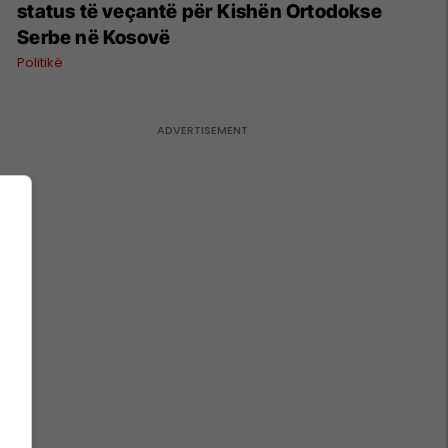
status të veçantë për Kishën Ortodokse
Serbe në Kosovë
Politikë