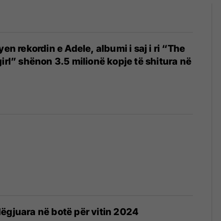
yen rekordin e Adele, albumi i saj i ri “The
irl” shënon 3.5 milionë kopje të shitura në
ëgjuara në botë për vitin 2024