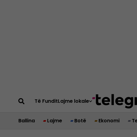
Të Fundit
Lajme lokale
Ballina
Lajme
Botë
Ekonomi
T