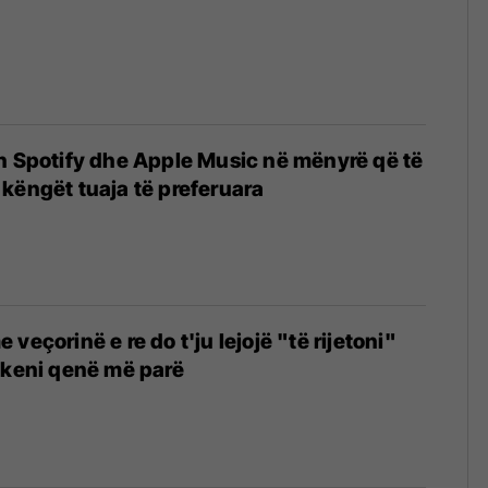
n Spotify dhe Apple Music në mënyrë që të
këngët tuaja të preferuara
veçorinë e re do t'ju lejojë "të rijetoni"
 keni qenë më parë