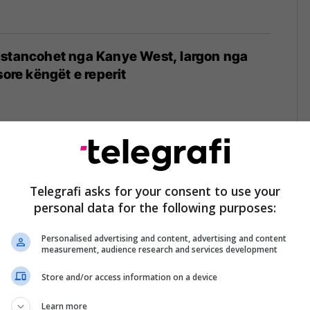
istancohet nga Kanye West, largon nga
sore këngët e reperit
pësirën” i Apple Music vjen në modelet e
të Mercedes-Benz
Telegrafi asks for your consent to use your
personal data for the following purposes:
Personalised advertising and content, advertising and content
measurement, audience research and services development
Store and/or access information on a device
rrëveshjen për të sponsorizuar shfaqjen e
pjesëve të NFL Super Bowl
Learn more