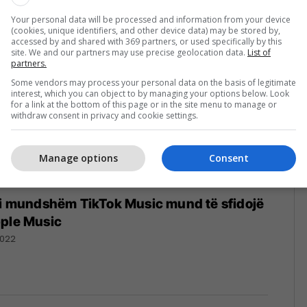
Your personal data will be processed and information from your device
(cookies, unique identifiers, and other device data) may be stored by,
accessed by and shared with 369 partners, or used specifically by this
site. We and our partners may use precise geolocation data.
List of
partners.
Some vendors may process your personal data on the basis of legitimate
interest, which you can object to by managing your options below. Look
for a link at the bottom of this page or in the site menu to manage or
withdraw consent in privacy and cookie settings.
Manage options
Consent
 i mundshëm TikTok Music mund të sfidojë
pple Music
2022