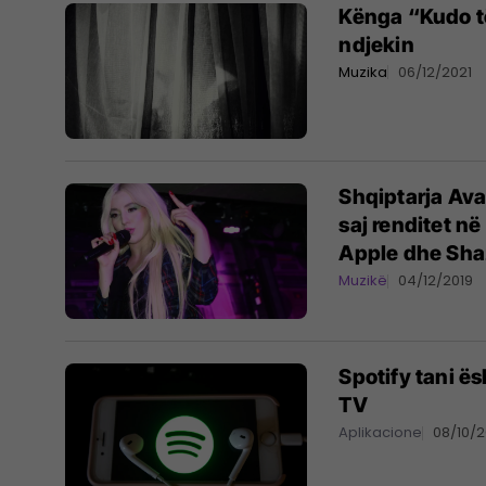
Kënga “Kudo të
ndjekin
Muzika
06/12/2021
Shqiptarja Ava
saj renditet në
Apple dhe Sh
Muzikë
04/12/2019
Spotify tani ë
TV
Aplikacione
08/10/2