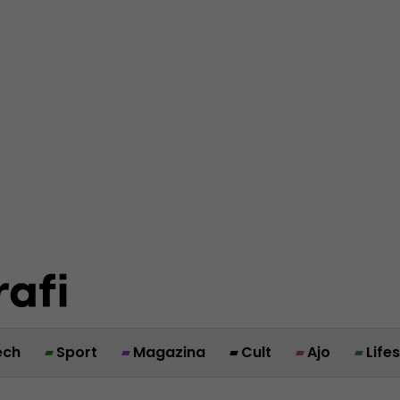
ech
Sport
Magazina
Cult
Ajo
Life