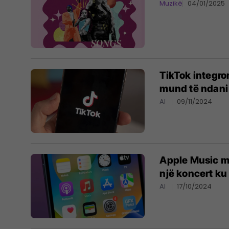
Muzikë
04/01/2025
TikTok integro
mund të ndani 
AI
09/11/2024
Apple Music me 
një koncert ku
AI
17/10/2024