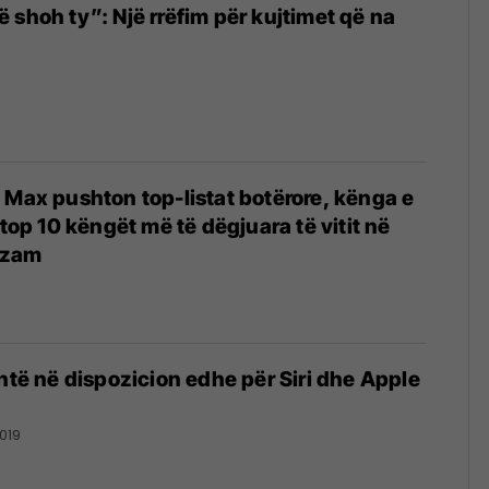
 shoh ty”: Një rrëfim për kujtimet që na
 Max pushton top-listat botërore, kënga e
 top 10 këngët më të dëgjuara të vitit në
azam
shtë në dispozicion edhe për Siri dhe Apple
019