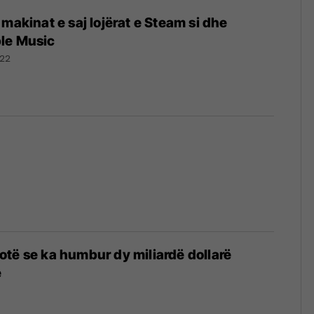
makinat e saj lojërat e Steam si dhe
le Music
022
të se ka humbur dy miliardë dollarë
e