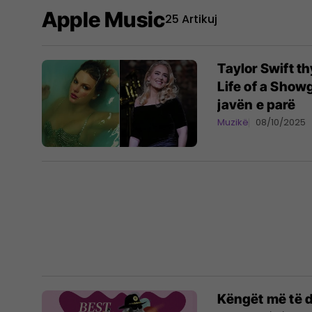
Apple Music
25 Artikuj
Taylor Swift th
Life of a Showg
javën e parë
Muzikë
08/10/2025
Këngët më të d