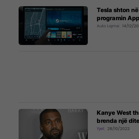
Tesla shton në 
programin App
Auto Lajme
14/12/2
Kanye West tho
brenda një dit
Yjet
28/10/2022