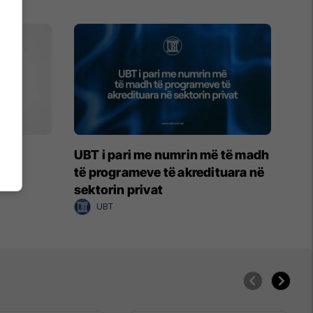
RT
UBT i pari me numrin më të madh
të programeve të akredituara në
sektorin privat
UBT