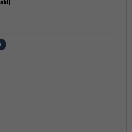
ski)
1