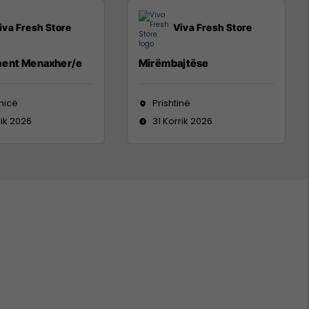
iva Fresh Store
Viva Fresh Store
ent Menaxher/e
Mirëmbajtëse
nicë
Prishtinë
rik 2026
31 Korrik 2026