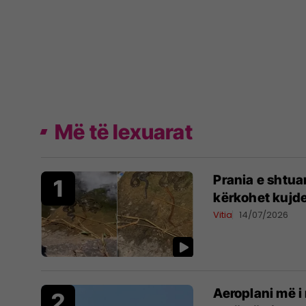
Më të lexuarat
Prania e shtua
kërkohet kujde
Vitia
14/07/2026
Aeroplani më i 