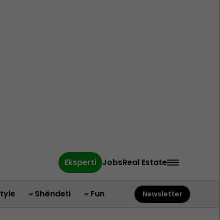
Eksperti
Jobs
Real Estate
style
Shëndeti
Fun
Newsletter