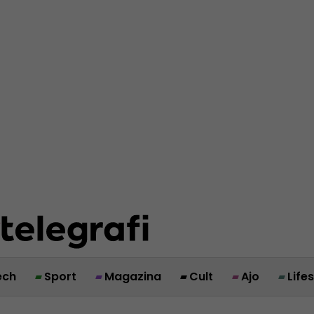
ech
Sport
Magazina
Cult
Ajo
Life