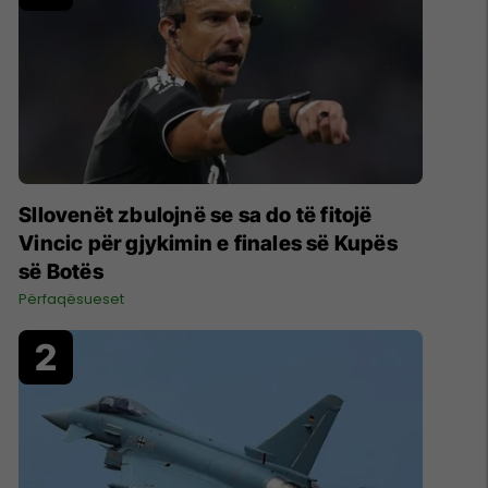
Sllovenët zbulojnë se sa do të fitojë
Vincic për gjykimin e finales së Kupës
së Botës
Përfaqësueset