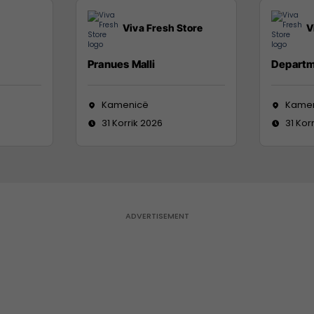
Viva Fresh Store
V
Pranues Malli
Departm
Kamenicë
Kame
31 Korrik 2026
31 Kor