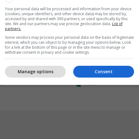
Your personal data will be processed and information from your device
(cookies, unique identifiers, and other device data) may be stored by,
accessed by and shared with 369 partners, or used specifically by this
site. We and our partners may use precise geolocation data.
List of
partners.
Some vendors may process your personal data on the basis of legitimate
interest, which you can object to by managing your options below. Look
for a link at the bottom of this page or in the site menu to manage or
withdraw consent in privacy and cookie settings.
 Internet kudo dhe 15%
Frutex lanson në treg A
Manage options
Consent
k
Ketchup
IM
Frutex