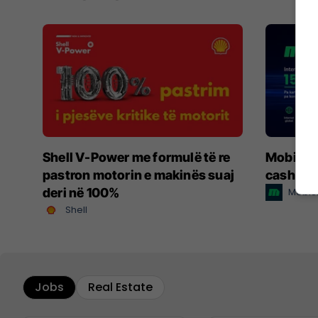
Shell V-Power me formulë të re
MobiSIM:
pastron motorin e makinës suaj
cashbac
deri në 100%
MobiS
Shell
Jobs
Real Estate