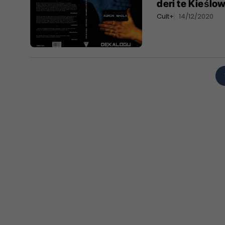
deri te Kieślow
Cult+
14/12/2020