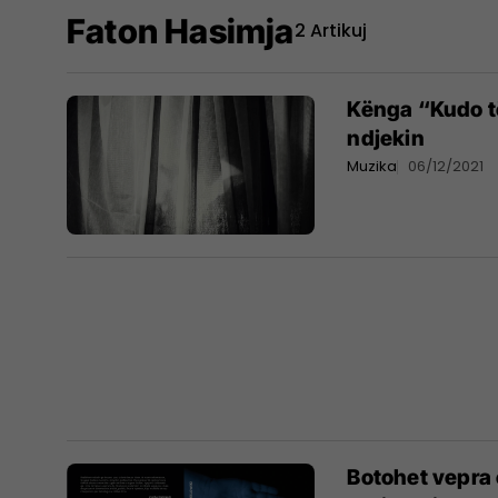
Faton Hasimja
2 Artikuj
Kënga “Kudo të
ndjekin
Muzika
06/12/2021
Botohet vepra 