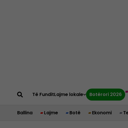
Të Fundit
Lajme lokale
Botërori 2026
Ballina
Lajme
Botë
Ekonomi
T