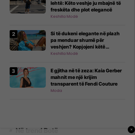
lehtë: Këto veshje ju mbajnë të
freskëta dhe plot elegancë
Keshilla Modë
Si të dukeni elegante në plazh
pa menduar shumë për
veshjen? Kopjojeni këtë
kombinim!
Keshilla Modë
E gjitha në të zeza: Kaia Gerber
mahnit me një krijim
transparent të Fendi Couture
Moda
×
Në trend Botë