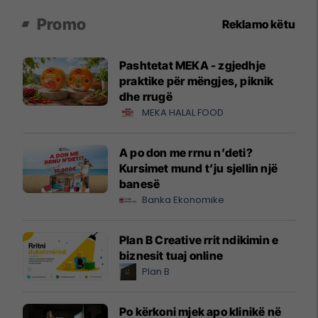
Promo
Reklamo këtu
Pashtetat MEKA - zgjedhje
praktike për mëngjes, piknik
dhe rrugë
MEKA HALAL FOOD
A po don me rrnu n’deti?
Kursimet mund t’ju sjellin një
banesë
Banka Ekonomike
Plan B Creative rrit ndikimin e
biznesit tuaj online
Plan B
Po kërkoni mjek apo klinikë në