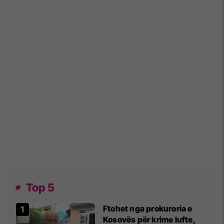
Top 5
Ftohet nga prokuroria e
Kosovës për krime lufte,