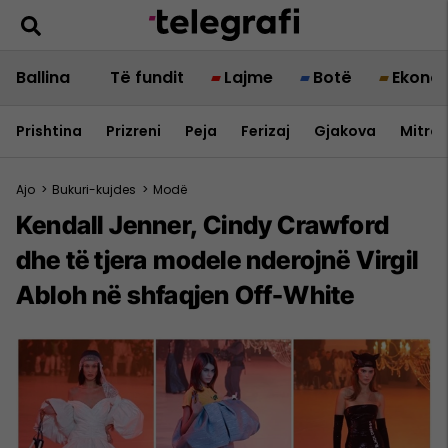
Ballina
Të fundit
Lajme
Botë
Ekono
Prishtina
Prizreni
Peja
Ferizaj
Gjakova
Mitrov
Ajo
>
Bukuri-kujdes
>
Modë
Kendall Jenner, Cindy Crawford
dhe të tjera modele nderojnë Virgil
Abloh në shfaqjen Off-White