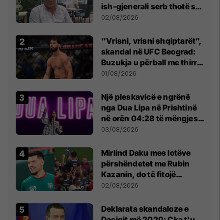
ish-gjenerali serb thotë se
dikush e tradhtoi në
02/08/2026
Beograd
“Vrisni, vrisni shqiptarët”,
skandal në UFC Beograd:
Buzukja u përball me thirrje
anti-shqiptare nga
01/08/2026
tribunat
Një pleskavicë e ngrënë
nga Dua Lipa në Prishtinë
në orën 04:28 të mëngjesit
- dhe bota digjitale serbe
03/08/2026
shpall gjendjen e luftës
Mirlind Daku mes lotëve
përshëndetet me Rubin
Kazanin, do të fitojë
miliona te Spartak Moska
02/08/2026
​Deklarata skandaloze e
Daçiqit më 2020: Çka t'u