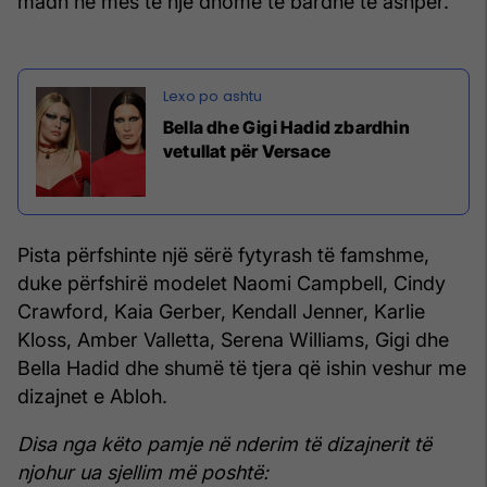
madh në mes të një dhome të bardhë të ashpër.
Bella dhe Gigi Hadid zbardhin
vetullat për Versace
Pista përfshinte një sërë fytyrash të famshme,
duke përfshirë modelet Naomi Campbell, Cindy
Crawford, Kaia Gerber, Kendall Jenner, Karlie
Kloss, Amber Valletta, Serena Williams, Gigi dhe
Bella Hadid dhe shumë të tjera që ishin veshur me
dizajnet e Abloh.
Disa nga këto pamje në nderim të dizajnerit të
njohur ua sjellim më poshtë: