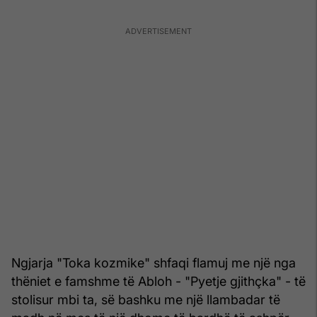
Ngjarja "Toka kozmike" shfaqi flamuj me një nga
thëniet e famshme të Abloh - "Pyetje gjithçka" - të
stolisur mbi ta, së bashku me një llambadar të