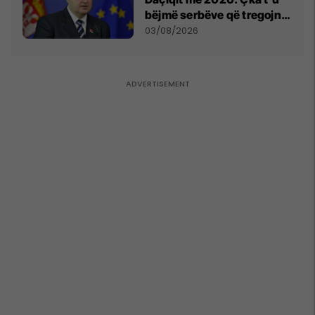
bëjmë serbëve që tregojnë
ku janë varrosur shqiptarët
03/08/2026
në Serbi