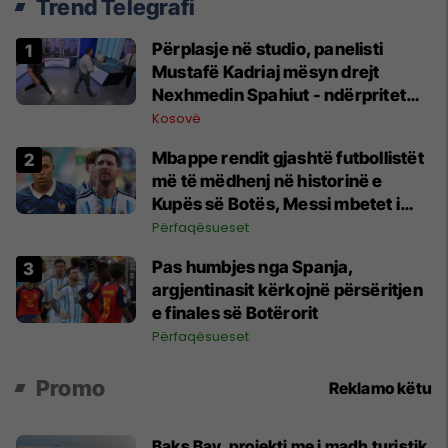
Trend Telegrafi
Përplasje në studio, panelisti
Mustafë Kadriaj mësyn drejt
Nexhmedin Spahiut - ndërpritet
transmetimi
Kosovë
Mbappe rendit gjashtë futbollistët
më të mëdhenj në historinë e
Kupës së Botës, Messi mbetet i
dyti
Përfaqësueset
Pas humbjes nga Spanja,
argjentinasit kërkojnë përsëritjen
e finales së Botërorit
Përfaqësueset
Promo
Reklamo këtu
Baks Bay, projekti me i madh turistik