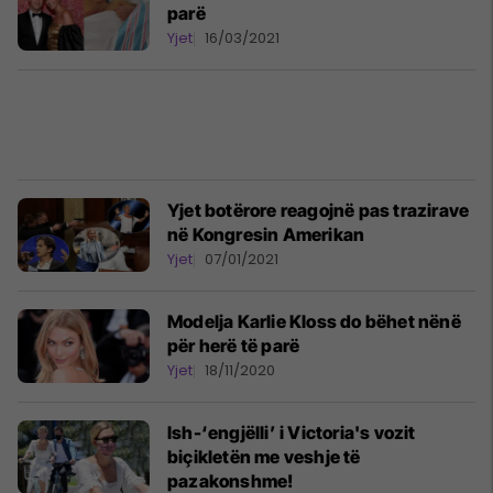
parë
Yjet
16/03/2021
Yjet botërore reagojnë pas trazirave
në Kongresin Amerikan
Yjet
07/01/2021
Modelja Karlie Kloss do bëhet nënë
për herë të parë
Yjet
18/11/2020
Ish-‘engjëlli’ i Victoria's vozit
biçikletën me veshje të
pazakonshme!