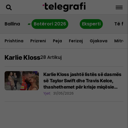
Ballina
Botërori 2026
Eksperti
Të fu
Prishtina
Prizreni
Peja
Ferizaj
Gjakova
Mitrov
Karlie Kloss
28 Artikuj
Karlie Kloss jashtë listës së dasmës
së Taylor Swift dhe Travis Kelce,
thashethemet për krisje miqësie
marrin hov
Yjet
31/05/2026