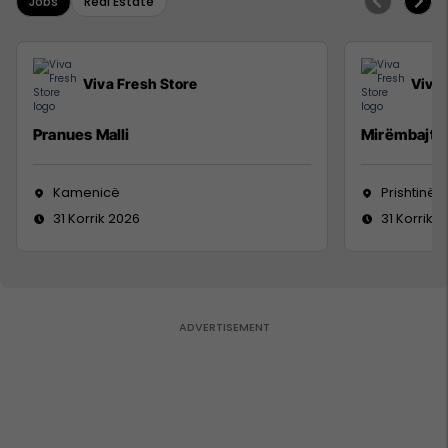
Jobs
Real Estate
Viva Fresh Store
Viva 
Pranues Malli
Mirëmbajtë
Kamenicë
Prishtinë
31 Korrik 2026
31 Korrik 