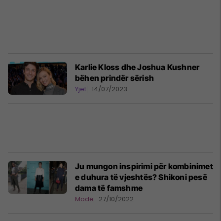
Karlie Kloss dhe Joshua Kushner
bëhen prindër sërish
Yjet
14/07/2023
Ju mungon inspirimi për kombinimet
e duhura të vjeshtës? Shikoni pesë
dama të famshme
Modë
27/10/2022