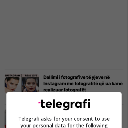
Dallimi i fotografive të yjeve në
Instagram me fotografitë që ua kanë
realizuar fotografët
Yjet
08/05/2020
Njëzetedy të famshmit, gjatësia e të
Telegrafi asks for your consent to use
cilëve është mbi mesataren
your personal data for the following
Yjet
08/02/2020