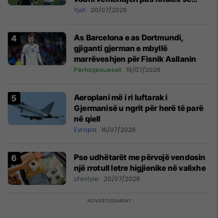
Kupës së Botës
Yjet
20/07/2026
As Barcelona e as Dortmundi,
gjiganti gjerman e mbyllë
marrëveshjen për Fisnik Asllanin
Përfaqësueset
19/07/2026
Aeroplani më i ri luftarak i
Gjermanisë u ngrit për herë të parë
në qiell
Evropa
16/07/2026
Pse udhëtarët me përvojë vendosin
një rrotull letre higjienike në valixhe
Lifestyle
20/07/2026