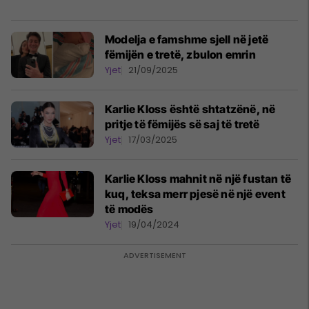
Modelja e famshme sjell në jetë
fëmijën e tretë, zbulon emrin
Yjet
21/09/2025
Karlie Kloss është shtatzënë, në
pritje të fëmijës së saj të tretë
Yjet
17/03/2025
Karlie Kloss mahnit në një fustan të
kuq, teksa merr pjesë në një event
të modës
Yjet
19/04/2024