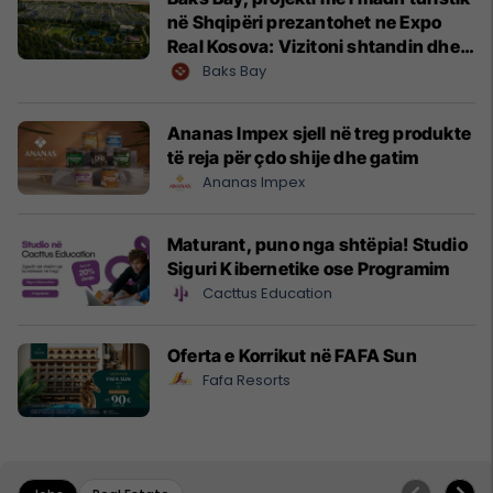
në Shqipëri prezantohet ne Expo
Real Kosova: Vizitoni shtandin dhe
zbuloni mundësitë e investimit
Baks Bay
Ananas Impex sjell në treg produkte
të reja për çdo shije dhe gatim
Ananas Impex
Maturant, puno nga shtëpia! Studio
Siguri Kibernetike ose Programim
Cacttus Education
Oferta e Korrikut në FAFA Sun
Fafa Resorts