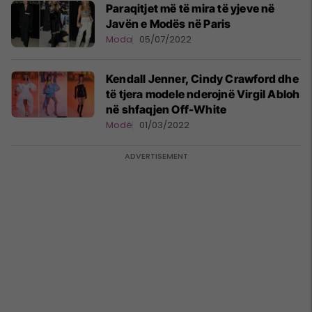
Paraqitjet më të mira të yjeve në
Javën e Modës në Paris
Moda
05/07/2022
Kendall Jenner, Cindy Crawford dhe
të tjera modele nderojnë Virgil Abloh
në shfaqjen Off-White
Modë
01/03/2022