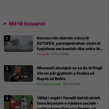
Më të lexuarat
Kosova nën alarmin e kuq të
ESTOFEX, paralajmërohen stuhi të
fuqishme me breshër dhe erëra të
forta
Kosovë
21/07/2026
Sllovenët zbulojnë se sa do të fitojë
Vincic për gjykimin e finales së
Kupës së Botës
Përfaqësueset
18/07/2026
Vëllai i vogël i Yamalit është sërish
tema kryesore e rrjeteve sociale -
vodhi vëmendjen pas finales së