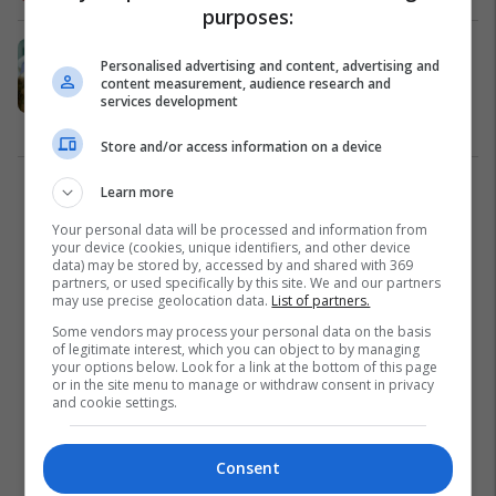
purposes:
Kush janë vëllezërit dhe motrat e të
Personalised advertising and content, advertising and
famshmëve dhe me çfarë merren
content measurement, audience research and
ata?
services development
Yjet
06/09/2019
Store and/or access information on a device
Learn more
1
Your personal data will be processed and information from
your device (cookies, unique identifiers, and other device
data) may be stored by, accessed by and shared with 369
partners, or used specifically by this site. We and our partners
may use precise geolocation data.
List of partners.
Some vendors may process your personal data on the basis
of legitimate interest, which you can object to by managing
your options below. Look for a link at the bottom of this page
or in the site menu to manage or withdraw consent in privacy
and cookie settings.
Consent