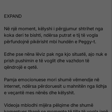
EXPAND
Në një moment, këlyshi i përgjumur shtrihet nga
koka deri te bishti, ndërsa putrat e tij të vogla
përfundojnë pikërisht mbi hundën e Peggy-t.
Edhe pse nëna lëviz pak nga kjo situatë, ajo nuk e
prish pushimin e të voglit dhe vazhdon të
qëndrojë e qetë.
Pamja emocionuese mori shumë vëmendje në
internet, ndërsa përdoruesit u mahnitën nga lidhja
e veçantë mes nënës dhe këlyshit.
Videoja mblodhi mijëra pëlqime dhe shumë
komentues thanë se momente të tilla të vogla janë