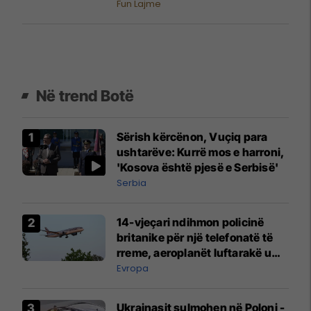
Fun Lajme
Në trend Botë
Sërish kërcënon, Vuçiq para
ushtarëve: Kurrë mos e harroni,
'Kosova është pjesë e Serbisë'
Serbia
14-vjeçari ndihmon policinë
britanike për një telefonatë të
rreme, aeroplanët luftarakë u
ngritën në ajër për të
Evropa
interceptuar fluturaken e Qatar
Airways që po shkonte drejt
Ukrainasit sulmohen në Poloni -