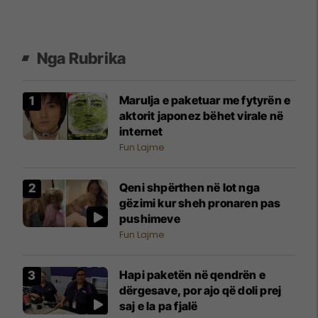
Nga Rubrika
Marulja e paketuar me fytyrën e
aktorit japonez bëhet virale në
internet
Fun Lajme
Qeni shpërthen në lot nga
gëzimi kur sheh pronaren pas
pushimeve
Fun Lajme
Hapi paketën në qendrën e
dërgesave, por ajo që doli prej
saj e la pa fjalë