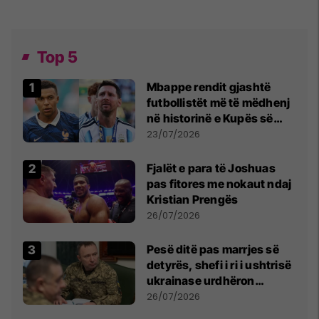
Top 5
Mbappe rendit gjashtë
futbollistët më të mëdhenj
në historinë e Kupës së
Botës, Messi mbetet i dyti
23/07/2026
Fjalët e para të Joshuas
pas fitores me nokaut ndaj
Kristian Prengës
26/07/2026
Pesë ditë pas marrjes së
detyrës, shefi i ri i ushtrisë
ukrainase urdhëron
kontroll të madh
26/07/2026