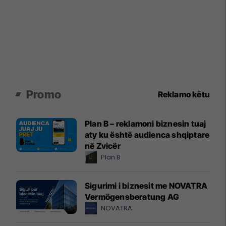
Promo
Reklamo këtu
Plan B – reklamoni biznesin tuaj
aty ku është audienca shqiptare
në Zvicër
Plan B
Sigurimi i biznesit me NOVATRA
Vermögensberatung AG
NOVATRA