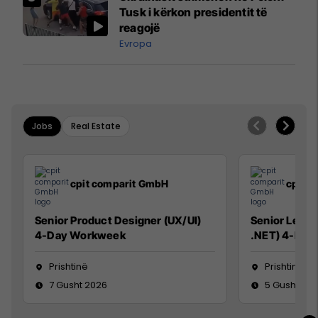
Mançesterit
Tusk i kërkon presidentit të
reagojë
Evropa
Jobs
Real Estate
cpit comparit GmbH
cpit 
Senior Product Designer (UX/UI)
Senior Lead 
4-Day Workweek
.NET) 4-Day
Prishtinë
Prishtinë
7 Gusht 2026
5 Gusht 20