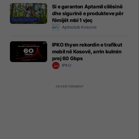
Si e garanton Aptamil cilësinë
dhe sigurinë e produkteve për
fëmijët mbi 1 vjeç
Aptaclub Kosova
IPKO thyen rekordin e trafikut
mobil në Kosovë, arrin kulmin
prej 60 Gbps
IPKO