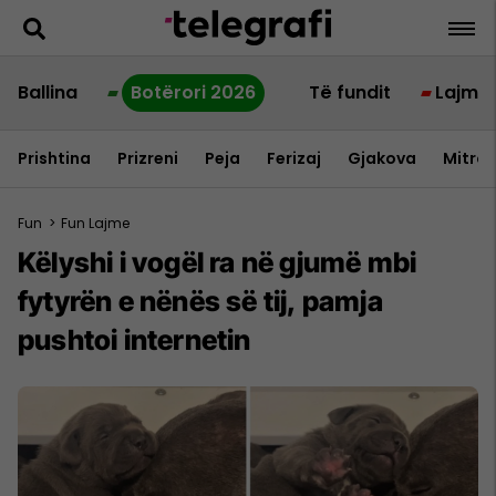
Ballina
Botërori 2026
Të fundit
Lajme
Prishtina
Prizreni
Peja
Ferizaj
Gjakova
Mitrov
Fun
>
Fun Lajme
Këlyshi i vogël ra në gjumë mbi
fytyrën e nënës së tij, pamja
pushtoi internetin