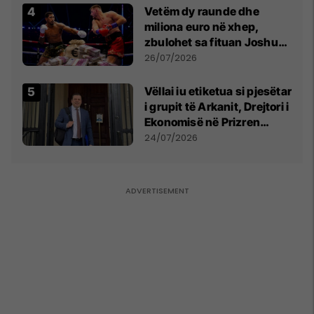
Vetëm dy raunde dhe
miliona euro në xhep,
zbulohet sa fituan Joshua
e Prenga
26/07/2026
Vëllai iu etiketua si pjesëtar
i grupit të Arkanit, Drejtori i
Ekonomisë në Prizren
mohon pretendimet
24/07/2026