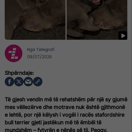
Nga
Telegrafi
08/07/2026
Të gjesh vendin më të rehatshëm për një sy gjumë
mes vëllezërve dhe motrave nuk është gjithmonë
e lehtë, por një këlysh i vogël i racës stafordshire
bull terrier gjeti jastëkun më të ëmbël të
mundshëm – fytyrën e nënës së tij, Peggy.