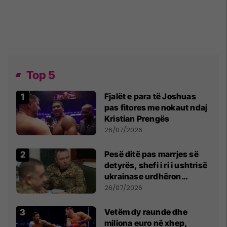
Top 5
Fjalët e para të Joshuas
pas fitores me nokaut ndaj
Kristian Prengës
26/07/2026
Pesë ditë pas marrjes së
detyrës, shefi i ri i ushtrisë
ukrainase urdhëron
kontroll të madh
26/07/2026
Vetëm dy raunde dhe
miliona euro në xhep,