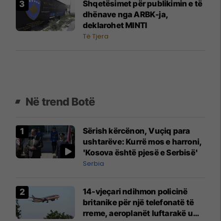
Shqetësimet për publikimin e të
dhënave nga ARBK-ja,
deklarohet MINTI
Të Tjera
Në trend Botë
Sërish kërcënon, Vuçiq para
ushtarëve: Kurrë mos e harroni,
'Kosova është pjesë e Serbisë'
Serbia
14-vjeçari ndihmon policinë
britanike për një telefonatë të
rreme, aeroplanët luftarakë u