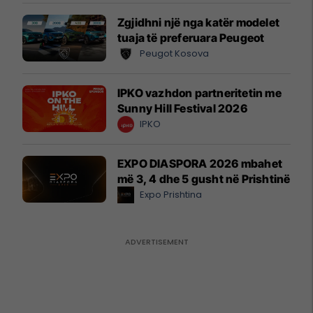
Zgjidhni një nga katër modelet
tuaja të preferuara Peugeot
Peugot Kosova
IPKO vazhdon partneritetin me
Sunny Hill Festival 2026
IPKO
EXPO DIASPORA 2026 mbahet
më 3, 4 dhe 5 gusht në Prishtinë
Expo Prishtina