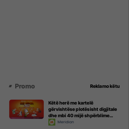
Promo
Reklamo këtu
Këtë herë me kartelë
gërvishtëse plotësisht digjitale
dhe mbi 40 mijë shpërblime
instant!
Meridian