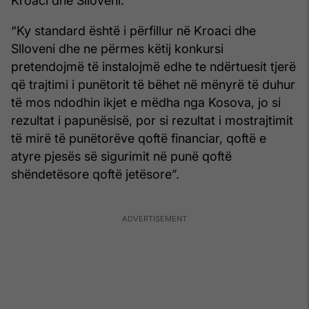
Kroaci dhe Slloveni.
“Ky standard është i përfillur në Kroaci dhe
Slloveni dhe ne përmes këtij konkursi
pretendojmë të instalojmë edhe te ndërtuesit tjerë
që trajtimi i punëtorit të bëhet në mënyrë të duhur
të mos ndodhin ikjet e mëdha nga Kosova, jo si
rezultat i papunësisë, por si rezultat i mostrajtimit
të mirë të punëtorëve qoftë financiar, qoftë e
atyre pjesës së sigurimit në punë qoftë
shëndetësore qoftë jetësore”.