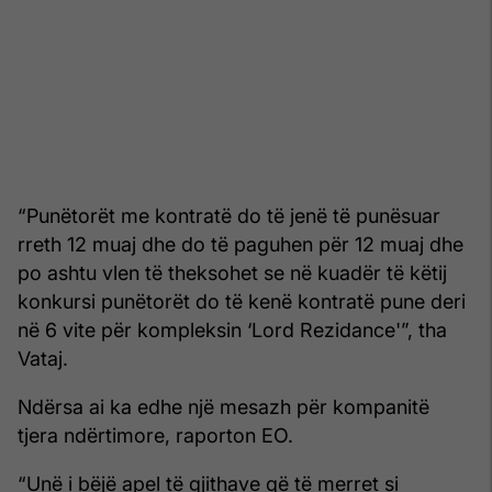
“Punëtorët me kontratë do të jenë të punësuar
rreth 12 muaj dhe do të paguhen për 12 muaj dhe
po ashtu vlen të theksohet se në kuadër të këtij
konkursi punëtorët do të kenë kontratë pune deri
në 6 vite për kompleksin ‘Lord Rezidance'”, tha
Vataj.
Ndërsa ai ka edhe një mesazh për kompanitë
tjera ndërtimore, raporton EO.
“Unë i bëjë apel të gjithave që të merret si