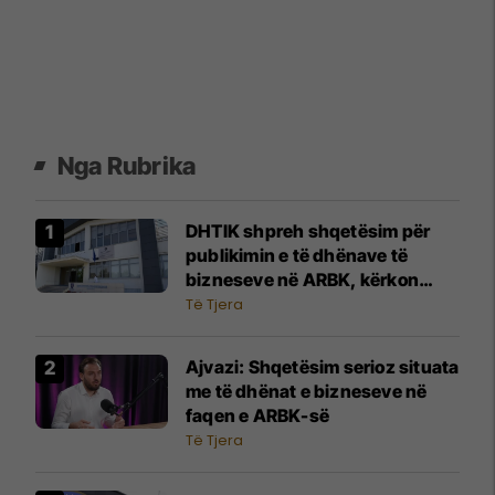
Nga Rubrika
DHTIK shpreh shqetësim për
publikimin e të dhënave të
bizneseve në ARBK, kërkon
ndërhyrje urgjente të
Të Tjera
institucioneve
Ajvazi: Shqetësim serioz situata
me të dhënat e bizneseve në
faqen e ARBK-së
Të Tjera