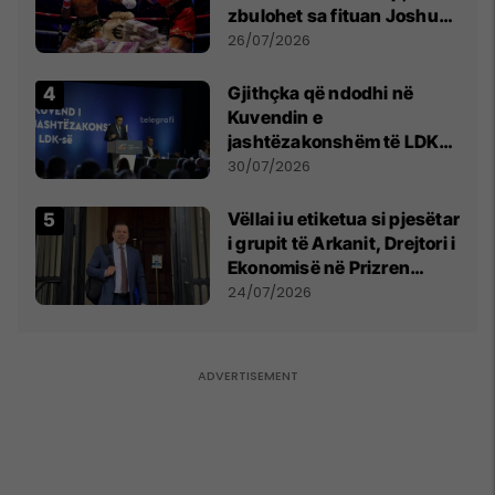
zbulohet sa fituan Joshua
e Prenga
26/07/2026
Gjithçka që ndodhi në
Kuvendin e
jashtëzakonshëm të LDK-
së
30/07/2026
Vëllai iu etiketua si pjesëtar
i grupit të Arkanit, Drejtori i
Ekonomisë në Prizren
mohon pretendimet
24/07/2026