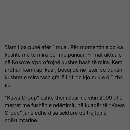
“Jam i pa punë afër 1 muaj. Për momentin s’po ka
kushte më të mira për me punuar. Firmat aktuale
në Kosovë s’po ofrojnë kushte bash të mira. Kemi
ardhur, kemi aplikuar, besoj që në letër po duken
kushtet e mira tash çfarë i ofron kjo nuk e di”, tha
ai.
"Kawa Group" është themeluar në vitin 2009 dhe
merret me fushën e ndërtimit, në kuadër të “Kawa
Group” janë edhe disa sektorë që trajtojnë
ndërtimtarinë.