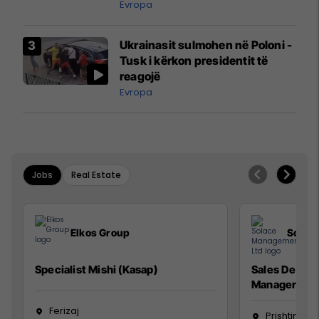
ngritën në ajër për të
Evropa
interceptuar fluturaken e Qatar
Airways që po shkonte drejt
Ukrainasit sulmohen në Poloni -
Mançesterit
Tusk i kërkon presidentit të
reagojë
Evropa
Jobs
Real Estate
Elkos Group
Solac
Specialist Mishi (Kasap)
Sales Devel
Manager
Ferizaj
Prishtinë