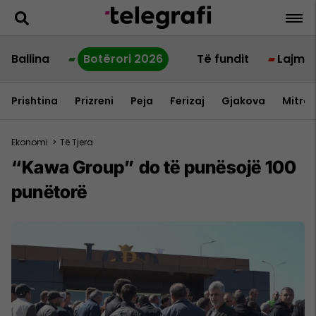
Ballina
Botërori 2026
Të fundit
Lajme
Prishtina
Prizreni
Peja
Ferizaj
Gjakova
Mitrov
Ekonomi
>
Të Tjera
“Kawa Group” do të punësojë 100
punëtorë