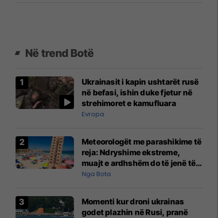
Në trend Botë
Ukrainasit i kapin ushtarët rusë
në befasi, ishin duke fjetur në
strehimoret e kamufluara
Evropa
Meteorologët me parashikime të
reja: Ndryshime ekstreme,
muajt e ardhshëm do të jenë të
pazakontë
Nga Bota
Momenti kur droni ukrainas
godet plazhin në Rusi, pranë