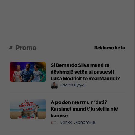
Promo
Reklamo këtu
Si Bernardo Silva mund ta
dëshmojë vetën si pasuesi i
Luka Modricit te Real Madridi?
Edonis Bytyqi
A po don me rrnu n’deti?
Kursimet mund t’ju sjellin një
banesë
Banka Ekonomike