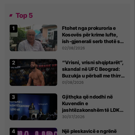
Top 5
Ftohet nga prokuroria e
Kosovës për krime lufte,
ish-gjenerali serb thotë se
dikush e tradhtoi në
02/08/2026
Beograd
“Vrisni, vrisni shqiptarët”,
skandal në UFC Beograd:
Buzukja u përball me thirrje
anti-shqiptare nga
01/08/2026
tribunat
Gjithçka që ndodhi në
Kuvendin e
jashtëzakonshëm të LDK-
së
30/07/2026
Një pleskavicë e ngrënë