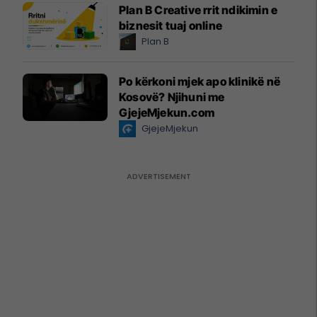
Plan B Creative rrit ndikimin e
biznesit tuaj online
Plan B
Po kërkoni mjek apo klinikë në
Kosovë? Njihuni me
GjejeMjekun.com
GjejeMjekun