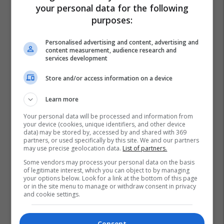
your personal data for the following
purposes:
Personalised advertising and content, advertising and
content measurement, audience research and
services development
Store and/or access information on a device
Learn more
Your personal data will be processed and information from
your device (cookies, unique identifiers, and other device
data) may be stored by, accessed by and shared with 369
partners, or used specifically by this site. We and our partners
may use precise geolocation data.
List of partners.
Diabeti
Sëmundjet
Spiritualistët
Stomaku
Some vendors may process your personal data on the basis
of legitimate interest, which you can object to by managing
Kanceri
Kokëdhembja
Dhembja
your options below. Look for a link at the bottom of this page
or in the site menu to manage or withdraw consent in privacy
and cookie settings.
Consent