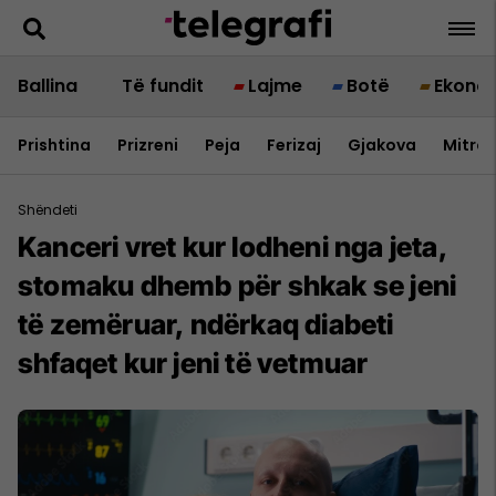
Ballina
Të fundit
Lajme
Botë
Ekono
Prishtina
Prizreni
Peja
Ferizaj
Gjakova
Mitrov
Shëndeti
Kanceri vret kur lodheni nga jeta,
stomaku dhemb për shkak se jeni
të zemëruar, ndërkaq diabeti
shfaqet kur jeni të vetmuar