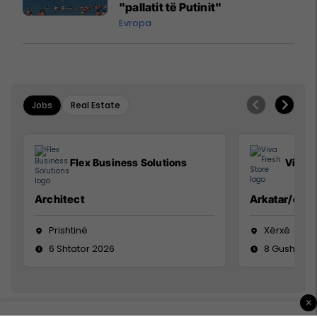
"pallatit të Putinit"
Evropa
Jobs
Real Estate
Flex Business Solutions
Viva F
Architect
Arkatar/e
Prishtinë
Xërxë
6 Shtator 2026
8 Gusht 20
×