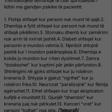
Trembëdhjetë sëmundje të cilat spiritualistët i
lidhin me gjendjen psikike të pacientit:
1. Ftohja shfaqet kur personi nuk mund të qajë.
2.
Dhembja e fytit shfaqet kur personi nuk mund të
shfaqë pikëllimin.
3. Stomaku dhemb kur zemërimi
nuk arrin të nxirret jashtë.
4. Diabeti shfaqet kur
personin e mundon vetmia.
5. Njerëzit shtojnë
peshë kur i mundon pakënaqësia.
6. Dhembja e
kokës ju mundon kur rriten dyshimet.
7. Zemra
“dobësohet” kur kuptimi për jetën përfundon.
8.
Shtrëngimi në gjoks shfaqet kur ju robëron
krenaria.
9. Shtypja e gjakut “ngrihet” kur ju
robëron frika.
10. Neurozat “paralizojnë” kur fëmija
egërsohet.
11. Ethet shfaqen kur trupi eksploaton
kufijtë e imunitetit.
12. Gjunjët “dhembin” kur
krenaria juaj nuk përkulet.
13. Kanceri “vret” kur
personi “lodhet” nga jeta.
/Telegrafi/