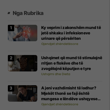
Nga Rubrika
Ky veprim i zakonshëm mund të
jetë shkaku i infeksioneve
urinare që përsëriten
Gjendjet shëndetësore
Ushqimet që mund të stimulojnë
rritjen e flokëve dhe të
zvogëlojnë këputjen e tyre
Ushqimi dhe Dieta
A jeni vazhdimisht të lodhur?
Mjekët thonë se faji është
mungesa e lëndëve ushqyese
kryesore
Gjendjet shëndetësore