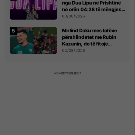
nga Dua Lipa në Prishtinë
në orën 04:28 të mëngjesit
- dhe bota digjitale serbe
03/08/2026
shpall gjendjen e luftës
Mirlind Daku mes lotëve
përshëndetet me Rubin
Kazanin, do të fitojë
miliona te Spartak Moska
02/08/2026