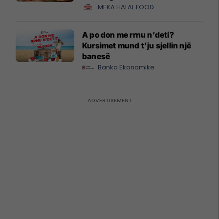
MEKA HALAL FOOD
A po don me rrnu n’deti?
Kursimet mund t’ju sjellin një
banesë
Banka Ekonomike