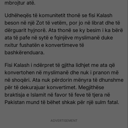
mbrojtur atë.
Udhëheqës të komunitetit thonë se fisi Kalash
beson në një Zot të vetëm, por jo në librat dhe të
dërguarit hyjnorë. Ata thonë se ky besim i ka bërë
ata të pafe në sytë e fqinjëve myslimanë duke
nxitur fushatën e konvertimeve të
bashkërenduara.
Fisi Kalash i ndërpret të gjitha lidhjet me ata që
konvertohen në myslimanë dhe nuk i pranon më
në shoqëri. Ata nuk përdorin mënyra të dhunshme
për të dekurajuar konvertimet. Megjithëse
braktisja e Islamit në favor të feve të tjera në
Pakistan mund të bëhet shkak për një sulm fatal.