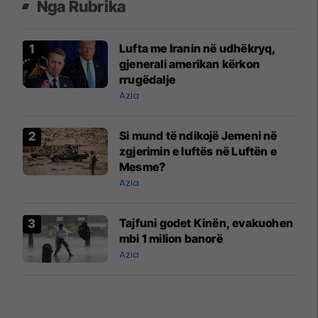
Nga Rubrika
Lufta me Iranin në udhëkryq,
gjenerali amerikan kërkon
rrugëdalje
Azia
Si mund të ndikojë Jemeni në
zgjerimin e luftës në Luftën e
Mesme?
Azia
Tajfuni godet Kinën, evakuohen
mbi 1 milion banorë
Azia