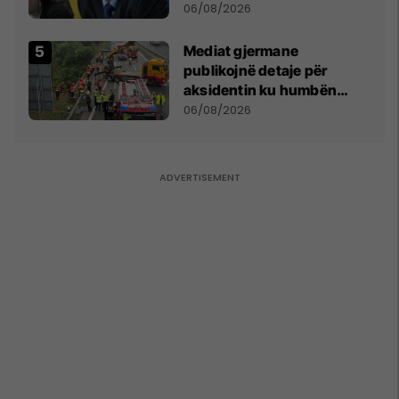
bëjnë shkelje të rëndë
06/08/2026
kushtetuese
Mediat gjermane
publikojnë detaje për
aksidentin ku humbën
jetën tre mërgimtarë nga
06/08/2026
Komogllava e Ferizajt