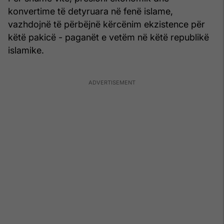
konvertime të detyruara në fenë islame,
vazhdojnë të përbëjnë kërcënim ekzistence për
këtë pakicë - paganët e vetëm në këtë republikë
islamike.