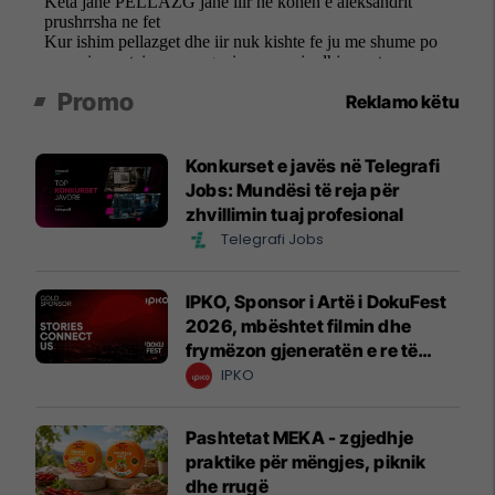
Promo
Reklamo këtu
Konkurset e javës në Telegrafi
Jobs: Mundësi të reja për
zhvillimin tuaj profesional
Telegrafi Jobs
IPKO, Sponsor i Artë i DokuFest
2026, mbështet filmin dhe
frymëzon gjeneratën e re të
krijuesve
IPKO
Pashtetat MEKA - zgjedhje
praktike për mëngjes, piknik
dhe rrugë