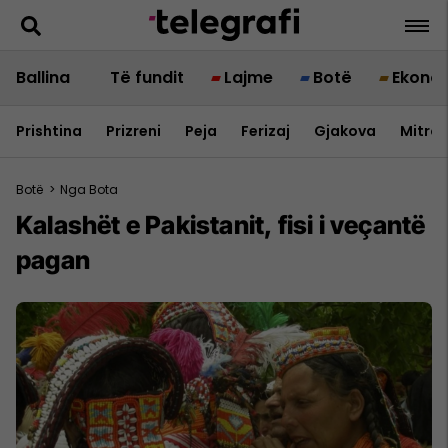
Ballina
Të fundit
Lajme
Botë
Ekono
Prishtina
Prizreni
Peja
Ferizaj
Gjakova
Mitrov
Botë
>
Nga Bota
Kalashët e Pakistanit, fisi i veçantë
pagan