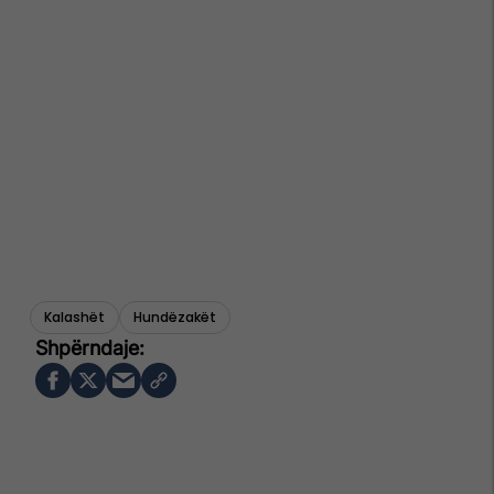
Kalashët
Hundëzakët