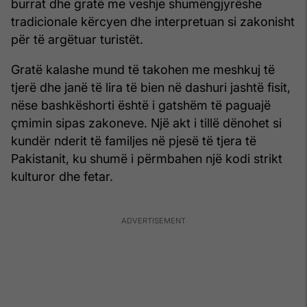
burrat dhe gratë me veshje shumëngjyrëshe
tradicionale kërcyen dhe interpretuan si zakonisht
për të argëtuar turistët.
Gratë kalashe mund të takohen me meshkuj të
tjerë dhe janë të lira të bien në dashuri jashtë fisit,
nëse bashkëshorti është i gatshëm të paguajë
çmimin sipas zakoneve. Një akt i tillë dënohet si
kundër nderit të familjes në pjesë të tjera të
Pakistanit, ku shumë i përmbahen një kodi strikt
kulturor dhe fetar.