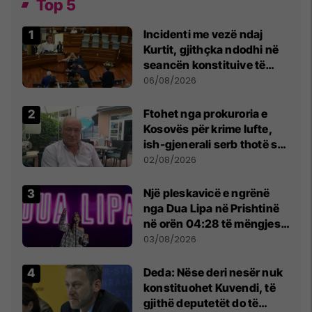
Top 5
Incidenti me vezë ndaj
Kurtit, gjithçka ndodhi në
seancën konstituive të
Kuvendit
06/08/2026
Ftohet nga prokuroria e
Kosovës për krime lufte,
ish-gjenerali serb thotë se
dikush e tradhtoi në
02/08/2026
Beograd
Një pleskavicë e ngrënë
nga Dua Lipa në Prishtinë
në orën 04:28 të mëngjesit
- dhe bota digjitale serbe
03/08/2026
shpall gjendjen e luftës
Deda: Nëse deri nesër nuk
konstituohet Kuvendi, të
gjithë deputetët do të