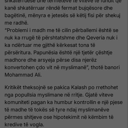
shkatërruese dhe tërmeteve të viteve të fundit që
kanë shkatërruar rëndë fermat bujqësore dhe
bagëtinë, mënyra e jetesës së këtij fisi për shekuj
me radhë.
“Problemi i madh me të cilin përballemi është se
nuk ka rrugë të përshtatshme dhe Qeveria nuk i
ka ndërtuar me gjithë kërkesat tona të
përsëritura. Papunësia është një tjetër çështje
madhore dhe arsyeja përse disa njerëz
konvertohen çdo vit në myslimanë”, thotë banori
Mohammad Ali.
Kritikët theksojnë se pakica Kalash po rrethohet
nga popullsia myslimane në rritje. Gjatë viteve
komuniteti pagan ka humbur kontrollin e një pjese
të madhe të tokës së tyre ndaj myslimanëve
përmes shitjeve ose hipotekimit në këmbim të
kredive të vogla.