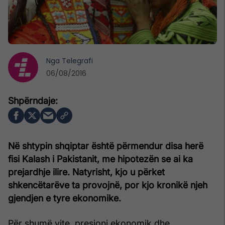
Nga
Telegrafi
06/08/2016
Në shtypin shqiptar është përmendur disa herë
fisi Kalash i Pakistanit, me hipotezën se ai ka
prejardhje ilire. Natyrisht, kjo u përket
shkencëtarëve ta provojnë, por kjo kronikë njeh
gjendjen e tyre ekonomike.
Për shumë vite, presioni ekonomik dhe