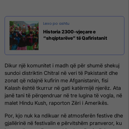
Historia 2300-vjeçare e
“shqiptarëve” të Qafiristanit
Dikur një komunitet i madh që për shumë shekuj
sundoi distriktin Chitral në veri të Pakistanit dhe
zonat që ndajnë kufirin me Afganistanin, fisi
Kalash është tkurrur në gati katërmijë njerëz. Ata
janë tani të përqendruar në tre lugina të vogla, në
malet Hindu Kush, raporton Zëri i Amerikës.
Por, kjo nuk ka ndikuar në atmosferën festive dhe
gjallërinë në festivalin e përvitshëm pranveror, ku