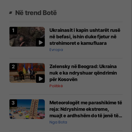
Në trend Botë
Ukrainasit i kapin ushtarët rusë
në befasi, ishin duke fjetur në
strehimoret e kamufluara
Evropa
Zelensky në Beograd: Ukraina
nuk e ka ndryshuar qëndrimin
për Kosovën
Politikë
Meteorologët me parashikime të
reja: Ndryshime ekstreme,
muajt e ardhshëm do të jenë të
pazakontë
Nga Bota