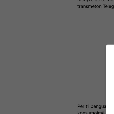
transmeton Telegr
Për t’i penguar kë
konsumojmë ekskl