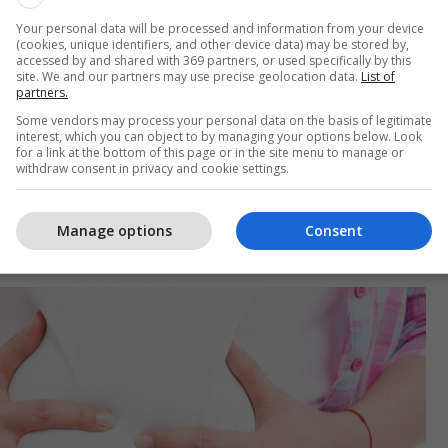
ëjnë detoksikimin e organizmit.
Your personal data will be processed and information from your device
(cookies, unique identifiers, and other device data) may be stored by,
accessed by and shared with 369 partners, or used specifically by this
rganizmit mund ta bëni nëse e mbaroni këtë ilaç
site. We and our partners may use precise geolocation data.
List of
partners.
Some vendors may process your personal data on the basis of legitimate
interest, which you can object to by managing your options below. Look
r:
for a link at the bottom of this page or in the site menu to manage or
withdraw consent in privacy and cookie settings.
ar;
ulla;
Manage options
Consent
ma