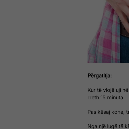
Përgatitja:
Kur të vlojë uji në
rreth 15 minuta.
Pas kësaj kohe, tr
Nga një lugë të k