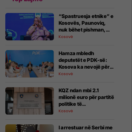
​“Spastruesja etnike” e
Kosovës, Paunoviq,
nuk bëhet pishman,
mbron SPS-në dhe
Kosovë
Millosheviqin
Hamza mbledh
deputetët e PDK-së:
Kosova ka nevojë për
institucione, jo për një
Kosovë
pushtet që zvarrit
proceset
KQZ ndan mbi 2.1
milionë euro për partitë
politike të
përfaqësuara në
Kosovë
Kuvend
I arrestuar në Serbi me