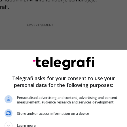
afi.
Telegrafi asks for your consent to use your
personal data for the following purposes:
Personalised advertising and content, advertising and content
measurement, audience research and services development
Store and/or access information on a device
to zhvillime, ekspertët këshillojnë që të fillojmë të
uzivisht ushqim të shëndetshëm, por edhe që
Learn more