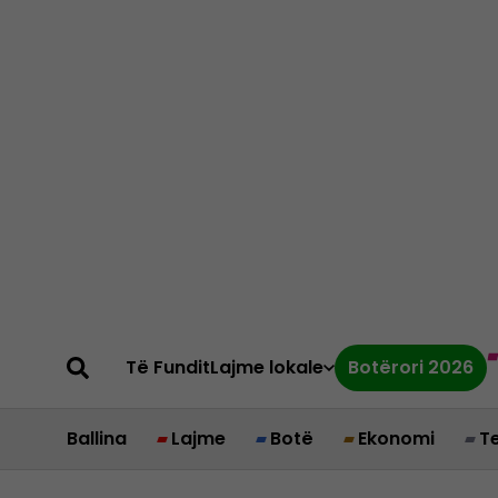
Të Fundit
Lajme lokale
Botërori 2026
Ballina
Lajme
Botë
Ekonomi
T