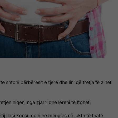
 të shtoni përbërësit e tjerë dhe lini që tretja të zihet
etjen hiqeni nga zjarri dhe lëreni të ftohet.
ëtij Ilaçi konsumoni në mëngjes në lukth të thatë.