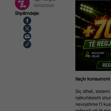
09/02/2020
Ilaçin konsumoni 
Siç dihet, sistemi
njëkohësisht shu
nevojshme t’i kus
mënyrë që të mos