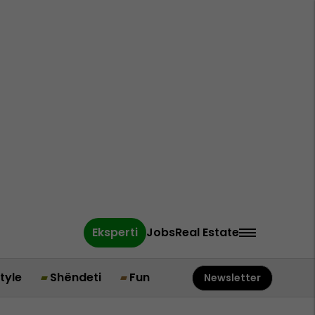
Eksperti
Jobs
Real Estate
style
Shëndeti
Fun
Newsletter