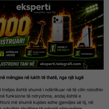
në mëngjes në lukth të thatë, nga një lugë
 i tretjes është shumë i ndërlikuar në të cilin ndodhin
më funksione të ndryshme, andaj është e
htoni më shumë kujdes edhe gjendjes së tij, në
 ndodhin zhvillime të ndonjë sëmundjeje,