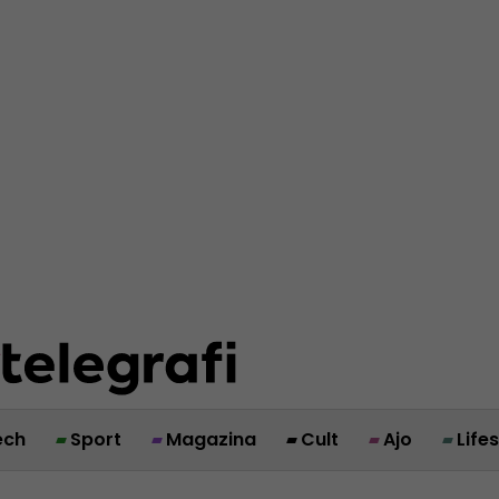
ech
Sport
Magazina
Cult
Ajo
Life