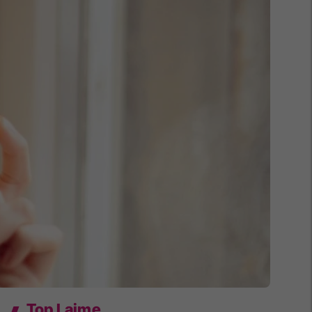
Top Lajme