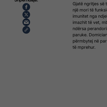
Gjatë ngritjes së 
një mori të funks
imunitet nga ndje
imazhit të vet, m
ndërsa perandori 
paruke. Domiciani
përmbytej në para
të mprehur.