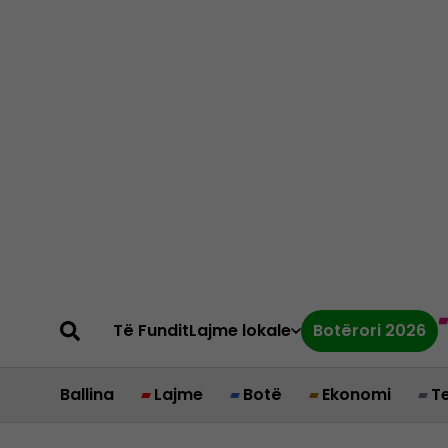
Të Fundit
Lajme lokale
Botërori 2026
Ballina
Lajme
Botë
Ekonomi
T