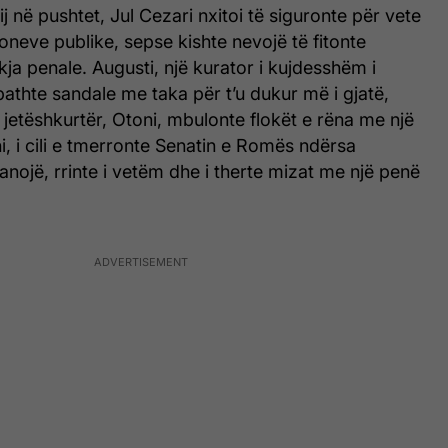
tij në pushtet, Jul Cezari nxitoi të siguronte për vete
ioneve publike, sepse kishte nevojë të fitonte
kja penale. Augusti, një kurator i kujdesshëm i
bathte sandale me taka për t’u dukur më i gjatë,
jetëshkurtër, Otoni, mbulonte flokët e rëna me një
, i cili e tmerronte Senatin e Romës ndërsa
nojë, rrinte i vetëm dhe i therte mizat me një penë