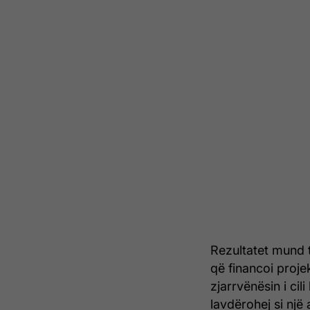
Rezultatet mund t
që financoi proje
zjarrvënësin i cil
lavdërohej si një