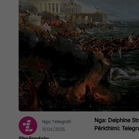
Nga: Delphine Str
Nga
Telegrafi
Përkthimi: Telegr
11/04/2025