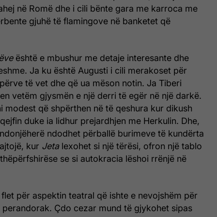
hahej në Romë dhe i cili bënte gara me karroca me
ërbente gjuhë të flamingove në banketet që
rëve
është e mbushur me detaje interesante dhe
shme. Ja ku është Augusti i cili merakoset për
përve të vet dhe që ua mëson notin. Ja Tiberi
en vetëm gjysmën e një derri të egër në një darkë.
ni modest që shpërthen në të qeshura kur dikush
 qejfin duke ia lidhur prejardhjen me Herkulin. Dhe,
ndonjëherë ndodhet përballë burimeve të kundërta
ajtojë, kur
Jeta
lexohet si një tërësi, ofron një tablo
thëpërfshirëse se si autokracia lëshoi rrënjë në
ri flet për aspektin teatral që ishte e nevojshëm për
in perandorak. Çdo cezar mund të gjykohet sipas