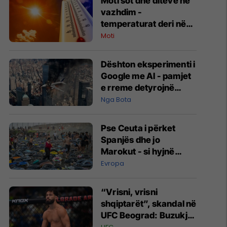
Moti sot dhe ditëve në
vazhdim -
temperaturat deri në
35 gradë Celsius
Moti
Dështon eksperimenti i
Google me AI - pamjet
e rreme detyrojnë
kompaninë të reagojë
Nga Bota
Pse Ceuta i përket
Spanjës dhe jo
Marokut - si hyjnë
masivisht migrantët në
Evropa
të?
“Vrisni, vrisni
shqiptarët”, skandal në
UFC Beograd: Buzukja