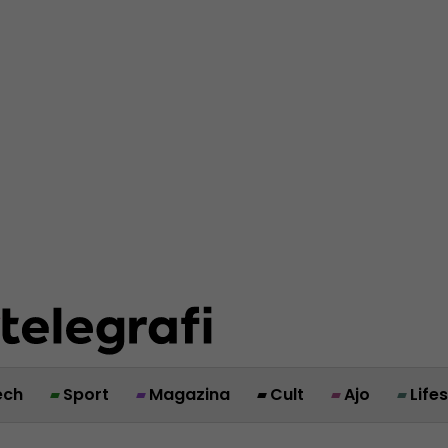
ech
Sport
Magazina
Cult
Ajo
Life