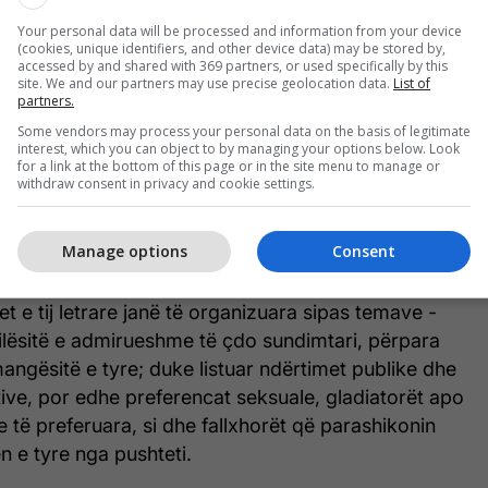
het biografia e një sundimtari të madh”.
Your personal data will be processed and information from your device
(cookies, unique identifiers, and other device data) may be stored by,
ar me lidhje të fuqishme që shërbeu si sekretar
accessed by and shared with 369 partners, or used specifically by this
site. We and our partners may use precise geolocation data.
List of
, u mbështet në një shumëllojshmëri burimesh - letrat
partners.
ën e vetë Augustit të cilat ruheshin në arkiva,
Some vendors may process your personal data on the basis of legitimate
ga provincat, kujtimet e babait të tij për shërbimin
interest, which you can object to by managing your options below. Look
for a link at the bottom of this page or in the site menu to manage or
in, si dhe anekdotat e batutat që qarkullonin në
withdraw consent in privacy and cookie settings.
Manage options
Consent
qëllim të jepte një rrëfim kronologjik të ngjarjeve.
 përshkroi shkurtimisht prejardhjen familjare dhe
et e tij letrare janë të organizuara sipas temave -
cilësitë e admirueshme të çdo sundimtari, përpara
mangësitë e tyre; duke listuar ndërtimet publike dhe
lative, por edhe preferencat seksuale, gladiatorët apo
 të preferuara, si dhe fallxhorët që parashikonin
n e tyre nga pushteti.