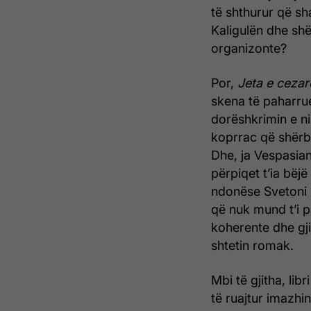
të shthurur që s
Kaligulën dhe sh
organizonte?
Por,
Jeta e ceza
skena të paharrue
dorëshkrimin e ni
koprrac që shërb
Dhe, ja Vespasia
përpiqet t’ia bëjë
ndonëse Svetoni 
që nuk mund t’i p
koherente dhe gji
shtetin romak.
Mbi të gjitha, lib
të ruajtur imazh