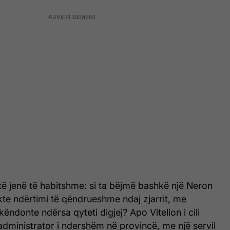
ë jenë të habitshme: si ta bëjmë bashkë një Neron
kte ndërtimi të qëndrueshme ndaj zjarrit, me
i këndonte ndërsa qyteti digjej? Apo Vitelion i cili
 administrator i ndershëm në provincë, me një servil