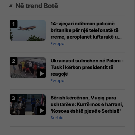
Në trend Botë
14-vjeçari ndihmon policinë
britanike për një telefonatë të
rreme, aeroplanët luftarakë u
ngritën në ajër për të
Evropa
interceptuar fluturaken e Qatar
Airways që po shkonte drejt
Ukrainasit sulmohen në Poloni -
Mançesterit
Tusk i kërkon presidentit të
reagojë
Evropa
Sërish kërcënon, Vuçiq para
ushtarëve: Kurrë mos e harroni,
'Kosova është pjesë e Serbisë'
Serbia