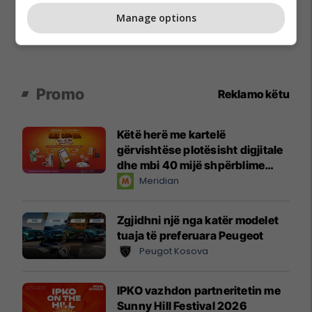
Manage options
Promo
Reklamo këtu
Këtë herë me kartelë
gërvishtëse plotësisht digjitale
dhe mbi 40 mijë shpërblime
instant!
Meridian
Zgjidhni një nga katër modelet
tuaja të preferuara Peugeot
Peugot Kosova
IPKO vazhdon partneritetin me
Sunny Hill Festival 2026