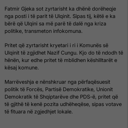
Fatmir Gjeka sot zyrtarisht ka dhënë dorëheqje
nga posti i të parit të Ulqinit. Sipas tij, këtë e ka
bërë që Ulqini sa më parë të dalë nga kriza
politike, transmeton infokomuna.
Pritet që zyrtarisht kryetari i ri i Komunës së
Ulqinit të zgjidhet Nazif Cungu. Kjo do të ndodh të
hënën, kur edhe pritet të mblidhen këshilltarët e
kësaj komune.
Marrëveshja e nënshkruar nga përfaqësuesit
politik të Forcës, Partisë Demokratike, Unionit
Demokratik të Shqiptarëve dhe PDS-ë, pritet që
të gjithë të kenë pozita udhëheqëse, sipas votave
të fituara në zgjedhjet lokale.