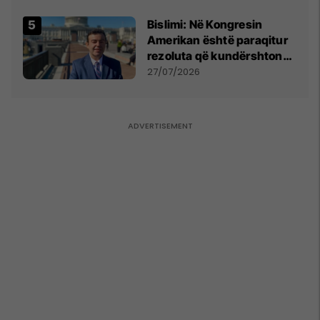
Bislimi: Në Kongresin
Amerikan është paraqitur
rezoluta që kundërshton
mbajtjen e Asamblesë
27/07/2026
Parlamentare të OSBE-së
në Beograd