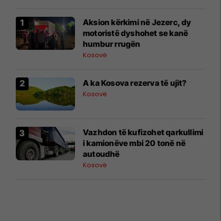
Aksion kërkimi në Jezerc, dy
motoristë dyshohet se kanë
humbur rrugën
Kosovë
A ka Kosova rezerva të ujit?
Kosovë
Vazhdon të kufizohet qarkullimi
i kamionëve mbi 20 tonë në
autoudhë
Kosovë