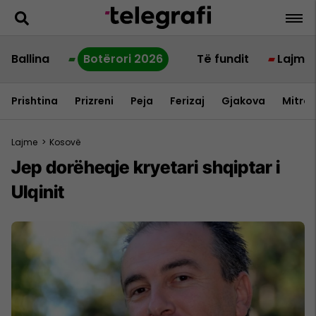
Ballina
Botërori 2026
Të fundit
Lajme
Prishtina
Prizreni
Peja
Ferizaj
Gjakova
Mitrov
Lajme
>
Kosovë
Jep dorëheqje kryetari shqiptar i
Ulqinit