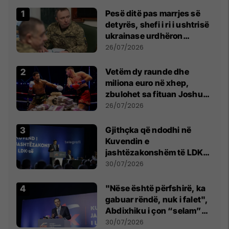
Pesë ditë pas marrjes së
detyrës, shefi i ri i ushtrisë
ukrainase urdhëron
kontroll të madh
26/07/2026
Vetëm dy raunde dhe
miliona euro në xhep,
zbulohet sa fituan Joshua
e Prenga
26/07/2026
Gjithçka që ndodhi në
Kuvendin e
jashtëzakonshëm të LDK-
së
30/07/2026
"Nëse është përfshirë, ka
gabuar rëndë, nuk i falet",
Abdixhiku i çon “selam”
Përparim Ramës
30/07/2026