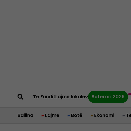
Të Fundit
Lajme lokale
Botërori 2026
Ballina
Lajme
Botë
Ekonomi
T