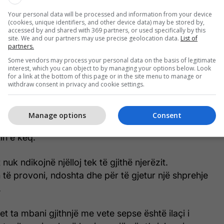
Your personal data will be processed and information from your device
(cookies, unique identifiers, and other device data) may be stored by,
accessed by and shared with 369 partners, or used specifically by this
site. We and our partners may use precise geolocation data.
List of
partners.
Some vendors may process your personal data on the basis of legitimate
interest, which you can object to by managing your options below. Look
e të errët për jetën mund të ndjehet më i lehtësuar
for a link at the bottom of this page or in the site menu to manage or
withdraw consent in privacy and cookie settings.
ë t'i përballojnë me të qeshur tragjeditë e jetës së
 faqet e një libri mund të gjesh gjithnjë një histori
të që të ndodh ty në jetën personale. Mund të të
Manage options
Consent
 ndarje, një tradhti, probleme me nënën, probleme
in e keq.
 nuk ndikojnë njëlloj tek të gjithë njerëzit.
n të provoni, ndoshta dhe për të gjetur një shprehje
.
et ta mbani gjithnjë me vete sepse është ilaçi i