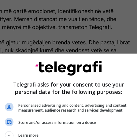
en më qartë emocionet, identifikohesh në vetë
fyer. Merren distancat me vuajtjen tënde, dhe
ë mënyrë më objektive, transmeton Telegrafi.
ë gjetur rrugëdaljen brenda vetes. Dhe pastaj librat
i, nuk skadojnë kurrë dhe vendoset vetë se sa
he kur.
Telegrafi asks for your consent to use your
personal data for the following purposes:
Personalised advertising and content, advertising and content
measurement, audience research and services development
Store and/or access information on a device
Learn more