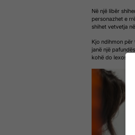
Në një libër shih
personazhet e rrë
shihet vetvetja n
Kjo ndihmon për t
janë një pafundës
kohë do lexosh d