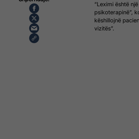
“Leximi është nj
psikoterapinë”, ko
këshillojnë pacien
vizitës”.