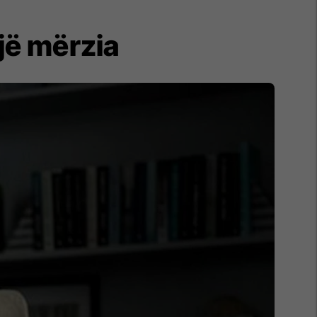
ojë mërzia