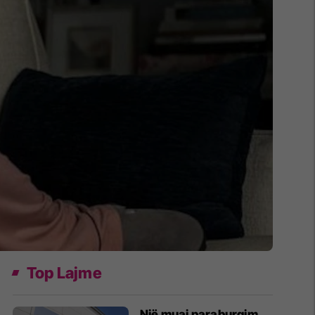
Top Lajme
Një muaj paraburgim