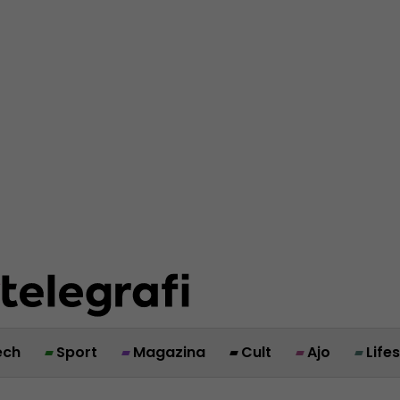
ech
Sport
Magazina
Cult
Ajo
Life