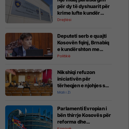
për dy të dyshuarit për
krime lufte kundër
popullsisë civile
Drejtësi
Deputeti serb e quajti
Kosovën fqinj, Brnabiq
e kundërshton me
narrativën zyrtare të
Politikë
Beogradit
Nikshiqi refuzon
iniciativën për
tërheqjen e njohjes së
Kosovës
Mali i Zi
Parlamenti Evropian i
bën thirrje Kosovës për
reforma dhe
institucione
Kosovë