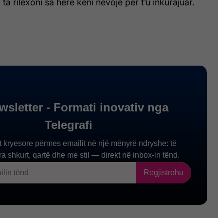
ta rilexoni sa herë keni nevojë për t’u inkurajuar.