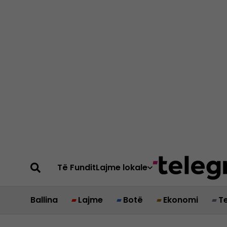
Të Fundit
Lajme lokale
Ballina
Lajme
Botë
Ekonomi
T