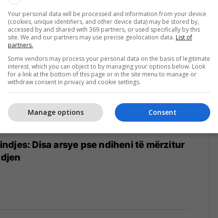
Your personal data will be processed and information from your device
(cookies, unique identifiers, and other device data) may be stored by,
accessed by and shared with 369 partners, or used specifically by this
site. We and our partners may use precise geolocation data.
List of
partners.
Some vendors may process your personal data on the basis of legitimate
interest, which you can object to by managing your options below. Look
for a link at the bottom of this page or in the site menu to manage or
withdraw consent in privacy and cookie settings.
Manage options
Consent
ëlindjes: Disa arsye pse ndiheni të mërzitur
ndjen
3