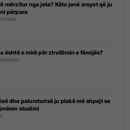
ë mërzitur nga jeta? Këto janë arsyet që ju
ni përpara
/02/2023
a është e mirë për zhvillimin e fëmijës?
09/10/2022
isë dhe palumturisë ju plakë më shpejt se
jmëron studimi
22