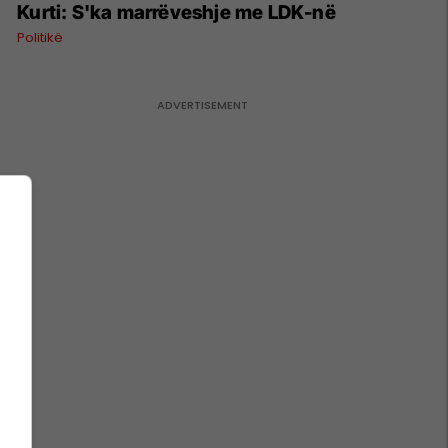
Kurti: S'ka marrëveshje me LDK-në
Politikë