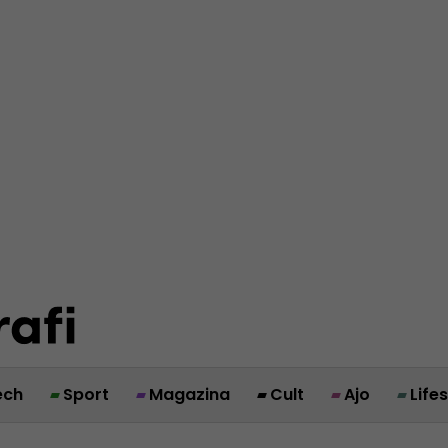
ech
Sport
Magazina
Cult
Ajo
Life