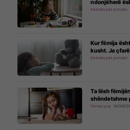
ndonjëherë ës
Këshilla për prindër
Kur fëmija ësh
kusht. Ja çfar
Këshilla për prindër
Ta lësh fëmijën
shëndetshme për
Fëmija juaj
26/09/2