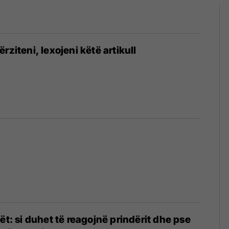
rziteni, lexojeni këtë artikull
ët: si duhet të reagojnë prindërit dhe pse