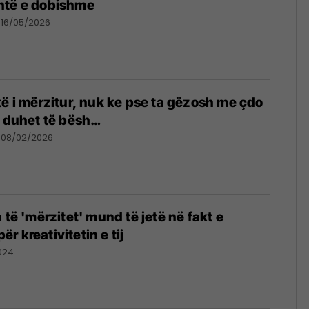
htë e dobishme
16/05/2026
të i mërzitur, nuk ke pse ta gëzosh me çdo
ë duhet të bësh…
08/02/2026
 të 'mërzitet' mund të jetë në fakt e
 kreativitetin e tij
024