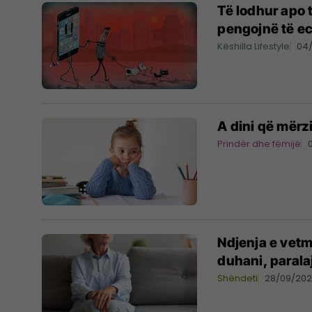
Të lodhur apo t
pengojnë të ec
Këshilla Lifestyle
04
A dini që mërzi
Prindër dhe fëmijë
Ndjenja e vetm
duhani, parala
Shëndeti
28/09/20