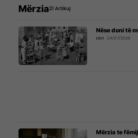
Mërzia
21 Artikuj
Nëse doni të më
Libri
24/07/2026
Mërzia te fëmij