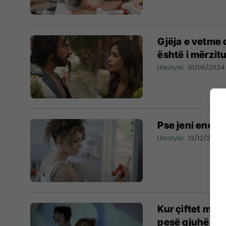
Gjëja e vetme q
është i mërzitu
Lifestyle
01/05/2024
Pse jeni ende t
Lifestyle
13/12/2023
Kur çiftet mër
pesë gjuhë