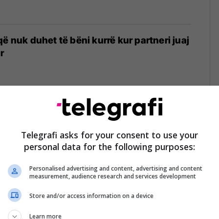
ë nuk duhet të bëni kurrë kur partneri juaj
r
ë uritur edhe pas një vakti të madh
Telegrafi asks for your consent to use your
personal data for the following purposes:
Personalised advertising and content, advertising and content
measurement, audience research and services development
Store and/or access information on a device
ziten, psikologët thonë se përdorin këto
Learn more