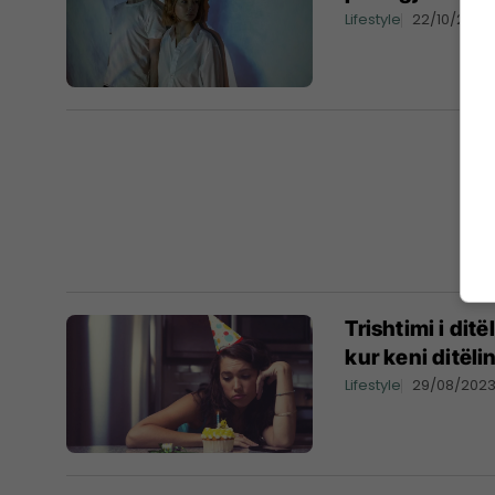
Lifestyle
22/10/2023
Trishtimi i dit
kur keni ditëli
Lifestyle
29/08/202