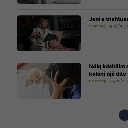
Jeni e trishtua
Shëndeti
11/02/202
Ndiq këshillat
kaloni një ditë
Psikologji
25/02/20
1