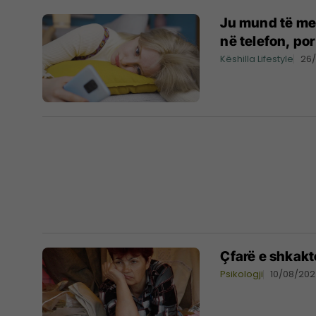
Ju mund të me
në telefon, por
Këshilla Lifestyle
26
Çfarë e shkakt
Psikologji
10/08/20