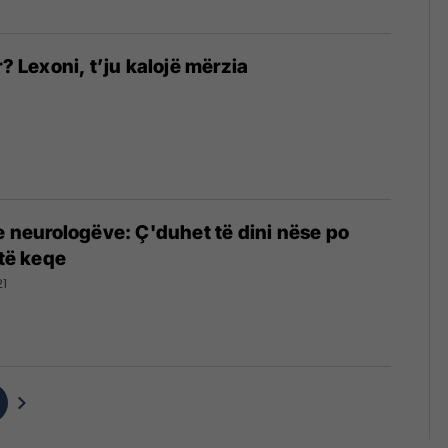
r? Lexoni, t’ju kalojë mërzia
2
 e neurologëve: Ç'duhet të dini nëse po
 të keqe
21