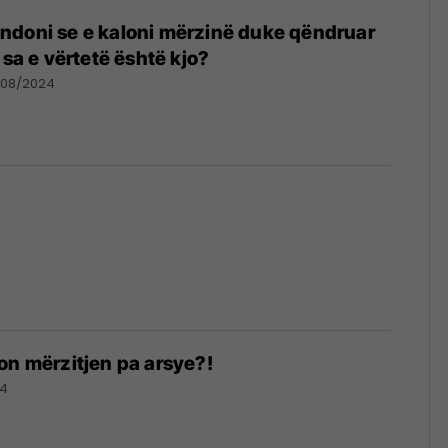
ndoni se e kaloni mërzinë duke qëndruar
 sa e vërtetë është kjo?
/08/2024
on mërzitjen pa arsye?!
24