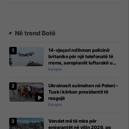
Në trend Botë
14-vjeçari ndihmon policinë
britanike për një telefonatë të
rreme, aeroplanët luftarakë u
ngritën në ajër për të
Evropa
interceptuar fluturaken e Qatar
Airways që po shkonte drejt
Ukrainasit sulmohen në Poloni -
Mançesterit
Tusk i kërkon presidentit të
reagojë
Evropa
Vendet më të mira për
emigrantët në vitin 2026, po