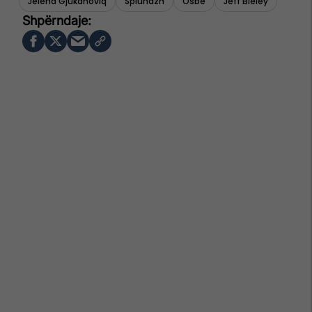
Jelena Gjukanoviq
Spiunazh
Osbe
Jeff Bieley