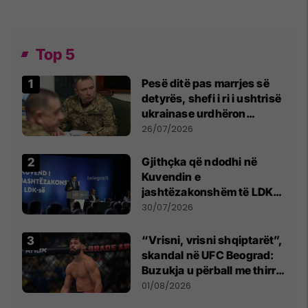
Top 5
Pesë ditë pas marrjes së
detyrës, shefi i ri i ushtrisë
ukrainase urdhëron
kontroll të madh
26/07/2026
Gjithçka që ndodhi në
Kuvendin e
jashtëzakonshëm të LDK-
së
30/07/2026
“Vrisni, vrisni shqiptarët”,
skandal në UFC Beograd:
Buzukja u përball me thirrje
anti-shqiptare nga
01/08/2026
tribunat