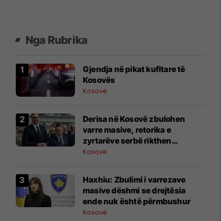
Nga Rubrika
Gjendja në pikat kufitare të
Kosovës
Kosovë
Derisa në Kosovë zbulohen
varre masive, retorika e
zyrtarëve serbë rikthen
narrativat e viteve ’90
Kosovë
Haxhiu: Zbulimi i varrezave
masive dëshmi se drejtësia
ende nuk është përmbushur
Kosovë