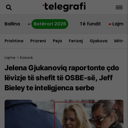
Ballina
Botërori 2026
Të fundit
Lajme
Prishtina
Prizreni
Peja
Ferizaj
Gjakova
Mitrov
Lajme
>
Kosovë
Jelena Gjukanoviq raportonte çdo
lëvizje të shefit të OSBE-së, Jeff
Bieley te inteligjenca serbe