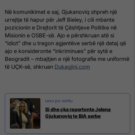
Në komunikimet e saj, Gjukanoviq shpreh një
urrejtje të hapur për Jeff Bieley, i cili mbante
pozicionin e Drejtorit të Çështjeve Politike në
Misionin e OSBE-së. Ajo e përshkruan atë si
“idiot” dhe u tregon agjentëve serbë një detaj që
ajo e konsideronte “inkriminues” për sytë e
Beogradit – mbajtjen e një fotografie me uniformë
të UÇK-së, shkruan
Dukagjini.com
Si dhe çka raportonte Jelena
Gjukanoviq te BIA serbe