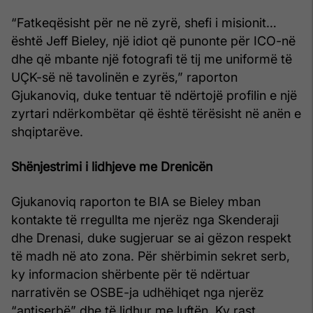
“Fatkeqësisht për ne në zyrë, shefi i misionit…
është Jeff Bieley, një idiot që punonte për ICO-në
dhe që mbante një fotografi të tij me uniformë të
UÇK-së në tavolinën e zyrës,” raporton
Gjukanoviq, duke tentuar të ndërtojë profilin e një
zyrtari ndërkombëtar që është tërësisht në anën e
shqiptarëve.
Shënjestrimi i lidhjeve me Drenicën
Gjukanoviq raporton te BIA se Bieley mban
kontakte të rregullta me njerëz nga Skenderaji
dhe Drenasi, duke sugjeruar se ai gëzon respekt
të madh në ato zona. Për shërbimin sekret serb,
ky informacion shërbente për të ndërtuar
narrativën se OSBE-ja udhëhiqet nga njerëz
“antiserbë” dhe të lidhur me luftën. Ky rast