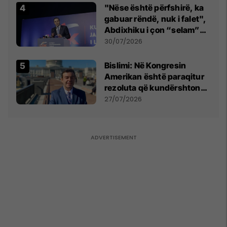
"Nëse është përfshirë, ka
gabuar rëndë, nuk i falet",
Abdixhiku i çon “selam”
Përparim Ramës
30/07/2026
Bislimi: Në Kongresin
Amerikan është paraqitur
rezoluta që kundërshton
mbajtjen e Asamblesë
27/07/2026
Parlamentare të OSBE-së
në Beograd