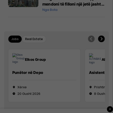
mendoni të filloni një jetë jashtë
vendit?
Nga Bota
Jobs
Real Estate
Elkos Group
ALTIN
Punëtor në Depo
Asistente e S
Xërxe
Prishtinë
20 Gusht 2026
8 Gusht 20
×