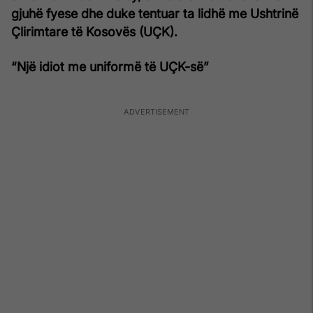
gjuhë fyese dhe duke tentuar ta lidhë me Ushtrinë
Çlirimtare të Kosovës (UÇK).
“Një idiot me uniformë të UÇK-së”