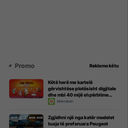
Promo
Reklamo këtu
Këtë herë me kartelë
gërvishtëse plotësisht digjitale
dhe mbi 40 mijë shpërblime
instant!
Meridian
Zgjidhni një nga katër modelet
tuaja të preferuara Peugeot