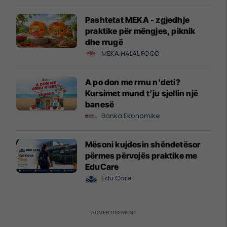
Pashtetat MEKA - zgjedhje
praktike për mëngjes, piknik
dhe rrugë
MEKA HALAL FOOD
A po don me rrnu n’deti?
Kursimet mund t’ju sjellin një
banesë
Banka Ekonomike
Mësoni kujdesin shëndetësor
përmes përvojës praktike me
EduCare
Edu Care