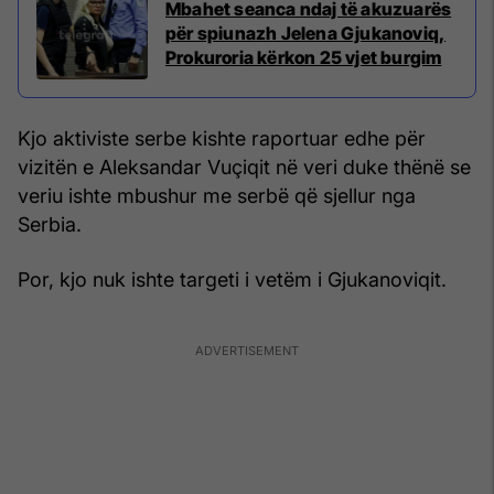
Mbahet seanca ndaj të akuzuarës
për spiunazh Jelena Gjukanoviq,
Prokuroria kërkon 25 vjet burgim
Kjo aktiviste serbe kishte raportuar edhe për
vizitën e Aleksandar Vuçiqit në veri duke thënë se
veriu ishte mbushur me serbë që sjellur nga
Serbia.
Por, kjo nuk ishte targeti i vetëm i Gjukanoviqit.