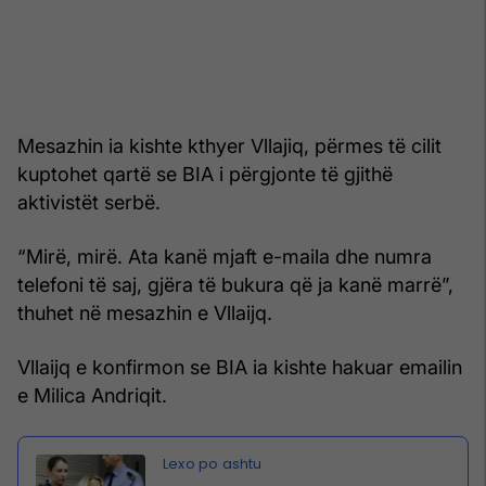
Mesazhin ia kishte kthyer Vllajiq, përmes të cilit
kuptohet qartë se BIA i përgjonte të gjithë
aktivistët serbë.
“Mirë, mirë. Ata kanë mjaft e-maila dhe numra
telefoni të saj, gjëra të bukura që ja kanë marrë”,
thuhet në mesazhin e Vllaijq.
Vllaijq e konfirmon se BIA ia kishte hakuar emailin
e Milica Andriqit.