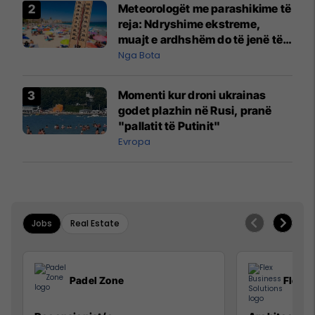
Meteorologët me parashikime të
reja: Ndryshime ekstreme,
muajt e ardhshëm do të jenë të
pazakontë
Nga Bota
Momenti kur droni ukrainas
godet plazhin në Rusi, pranë
"pallatit të Putinit"
Evropa
Jobs
Real Estate
Padel Zone
Flex B