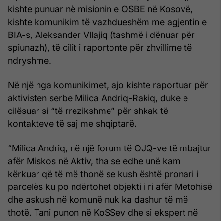
kishte punuar në misionin e OSBE në Kosovë,
kishte komunikim të vazhdueshëm me agjentin e
BIA-s, Aleksander Vllajiq (tashmë i dënuar për
spiunazh), të cilit i raportonte për zhvillime të
ndryshme.
Në një nga komunikimet, ajo kishte raportuar për
aktivisten serbe
Milica Andriq-Rakiq,
duke e
cilësuar si “të rrezikshme” për shkak të
kontakteve të saj me shqiptarë.
“Milica Andriq, në një forum të OJQ-ve të mbajtur
afër Miskos në Aktiv, tha se edhe unë kam
kërkuar që të më thonë se kush është pronari i
parcelës ku po ndërtohet objekti i ri afër Metohisë
dhe askush në komunë nuk ka dashur të më
thotë. Tani punon në KoSSev dhe si ekspert në