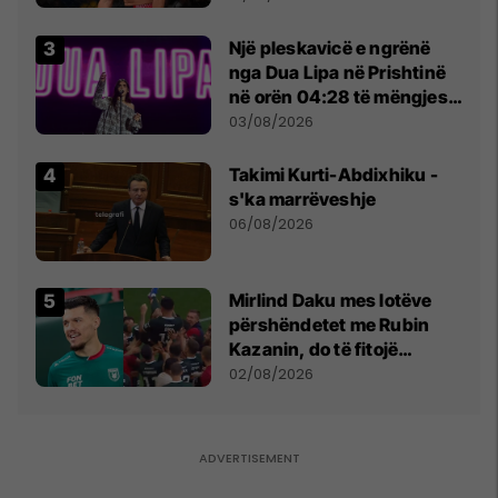
tribunat
Një pleskavicë e ngrënë
nga Dua Lipa në Prishtinë
në orën 04:28 të mëngjesit
- dhe bota digjitale serbe
03/08/2026
shpall gjendjen e luftës
Takimi Kurti-Abdixhiku -
s'ka marrëveshje
06/08/2026
Mirlind Daku mes lotëve
përshëndetet me Rubin
Kazanin, do të fitojë
miliona te Spartak Moska
02/08/2026