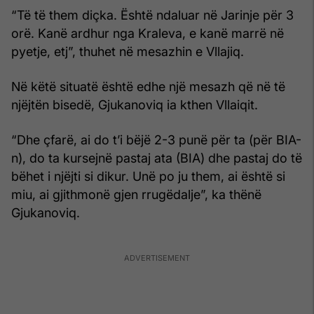
“Të të them diçka. Është ndaluar në Jarinje për 3
orë. Kanë ardhur nga Kraleva, e kanë marrë në
pyetje, etj”, thuhet në mesazhin e Vllajiq.
Në këtë situatë është edhe një mesazh që në të
njëjtën bisedë, Gjukanoviq ia kthen Vllaiqit.
“Dhe çfarë, ai do t’i bëjë 2-3 punë për ta (për BIA-
n), do ta kursejnë pastaj ata (BIA) dhe pastaj do të
bëhet i njëjti si dikur. Unë po ju them, ai është si
miu, ai gjithmonë gjen rrugëdalje”, ka thënë
Gjukanoviq.