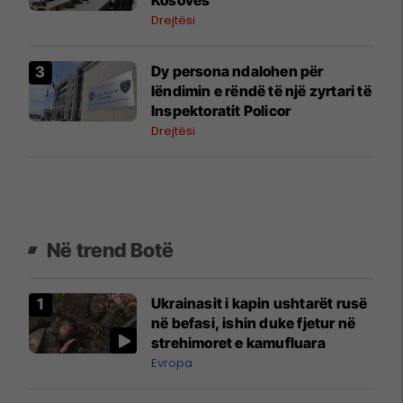
Drejtësi
Dy persona ndalohen për
lëndimin e rëndë të një zyrtari të
Inspektoratit Policor
Drejtësi
Në trend Botë
Ukrainasit i kapin ushtarët rusë
në befasi, ishin duke fjetur në
strehimoret e kamufluara
Evropa