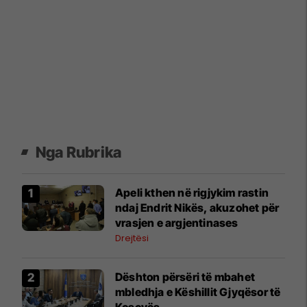
Nga Rubrika
Apeli kthen në rigjykim rastin
ndaj Endrit Nikës, akuzohet për
vrasjen e argjentinases
Drejtësi
​Dështon përsëri të mbahet
mbledhja e Këshillit Gjyqësor të
Kosovës