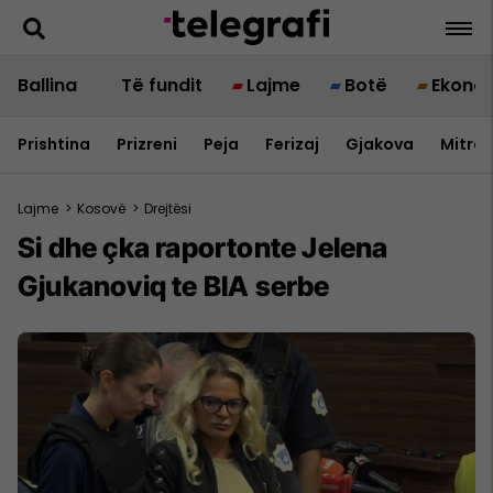
Ballina
Të fundit
Lajme
Botë
Ekono
Prishtina
Prizreni
Peja
Ferizaj
Gjakova
Mitrov
Lajme
>
Kosovë
>
Drejtësi
Si dhe çka raportonte Jelena
Gjukanoviq te BIA serbe