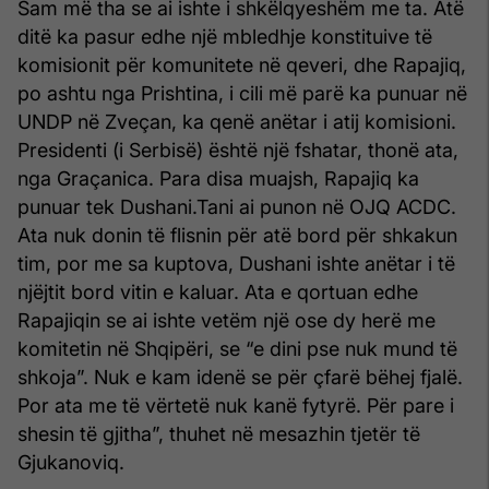
Sam më tha se ai ishte i shkëlqyeshëm me ta. Atë
ditë ka pasur edhe një mbledhje konstituive të
komisionit për komunitete në qeveri, dhe Rapajiq,
po ashtu nga Prishtina, i cili më parë ka punuar në
UNDP në Zveçan, ka qenë anëtar i atij komisioni.
Presidenti (i Serbisë) është një fshatar, thonë ata,
nga Graçanica. Para disa muajsh, Rapajiq ka
punuar tek Dushani.Tani ai punon në OJQ ACDC.
Ata nuk donin të flisnin për atë bord për shkakun
tim, por me sa kuptova, Dushani ishte anëtar i të
njëjtit bord vitin e kaluar. Ata e qortuan edhe
Rapajiqin se ai ishte vetëm një ose dy herë me
komitetin në Shqipëri, se “e dini pse nuk mund të
shkoja”. Nuk e kam idenë se për çfarë bëhej fjalë.
Por ata me të vërtetë nuk kanë fytyrë. Për pare i
shesin të gjitha”, thuhet në mesazhin tjetër të
Gjukanoviq.