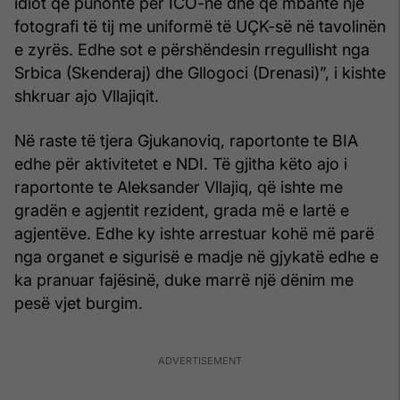
idiot që punonte për ICO-në dhe që mbante një
fotografi të tij me uniformë të UÇK-së në tavolinën
e zyrës. Edhe sot e përshëndesin rregullisht nga
Srbica (Skenderaj) dhe Gllogoci (Drenasi)”, i kishte
shkruar ajo Vllajiqit.
Në raste të tjera Gjukanoviq, raportonte te BIA
edhe për aktivitetet e NDI. Të gjitha këto ajo i
raportonte te Aleksander Vllajiq, që ishte me
gradën e agjentit rezident, grada më e lartë e
agjentëve. Edhe ky ishte arrestuar kohë më parë
nga organet e sigurisë e madje në gjykatë edhe e
ka pranuar fajësinë, duke marrë një dënim me
pesë vjet burgim.