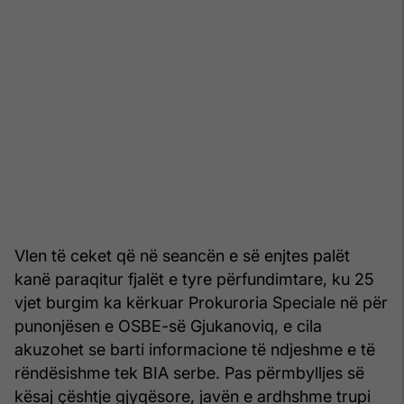
Vlen të ceket që në seancën e së enjtes palët
kanë paraqitur fjalët e tyre përfundimtare, ku 25
vjet burgim ka kërkuar Prokuroria Speciale në për
punonjësen e OSBE-së Gjukanoviq, e cila
akuzohet se barti informacione të ndjeshme e të
rëndësishme tek BIA serbe. Pas përmbylljes së
kësaj çështje gjyqësore, javën e ardhshme trupi