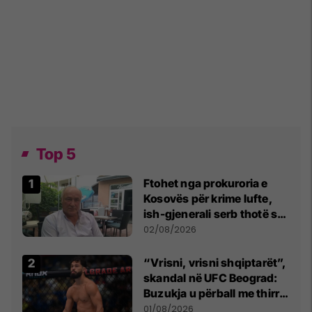
Top 5
Ftohet nga prokuroria e
Kosovës për krime lufte,
ish-gjenerali serb thotë se
dikush e tradhtoi në
02/08/2026
Beograd
“Vrisni, vrisni shqiptarët”,
skandal në UFC Beograd:
Buzukja u përball me thirrje
anti-shqiptare nga
01/08/2026