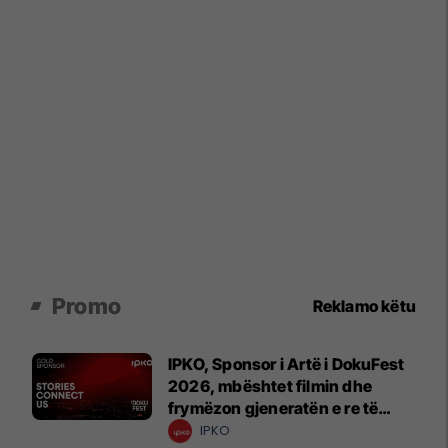
Promo
Reklamo këtu
IPKO, Sponsor i Artë i DokuFest
2026, mbështet filmin dhe
frymëzon gjeneratën e re të
krijuesve
IPKO