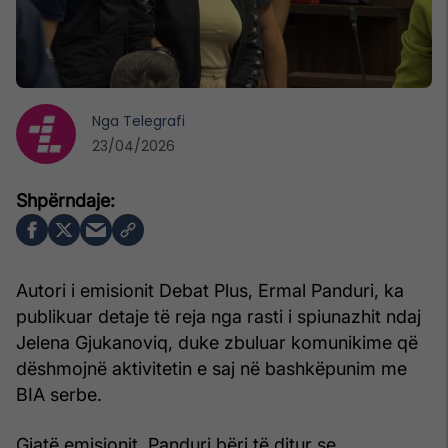
Nga
Telegrafi
23/04/2026
Autori i emisionit Debat Plus, Ermal Panduri, ka
publikuar detaje të reja nga rasti i spiunazhit ndaj
Jelena Gjukanoviq, duke zbuluar komunikime që
dëshmojnë aktivitetin e saj në bashkëpunim me
BIA serbe.
Gjatë emisionit, Panduri bëri të ditur se