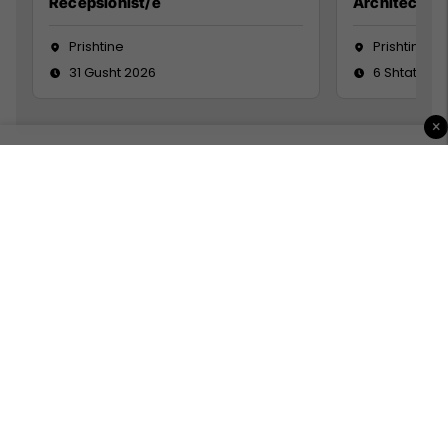
Recepsionist/e
Architect
Prishtine
Prishtinë
31 Gusht 2026
6 Shtator 2
×