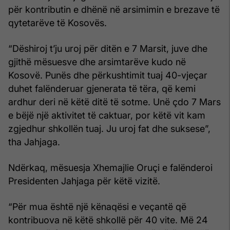
për kontributin e dhënë në arsimimin e brezave të
qytetarëve të Kosovës.
“Dëshiroj t’ju uroj për ditën e 7 Marsit, juve dhe
gjithë mësuesve dhe arsimtarëve kudo në
Kosovë. Punës dhe përkushtimit tuaj 40-vjeçar
duhet falënderuar gjenerata të tëra, që kemi
ardhur deri në këtë ditë të sotme. Unë çdo 7 Mars
e bëjë një aktivitet të caktuar, por këtë vit kam
zgjedhur shkollën tuaj. Ju uroj fat dhe suksese”,
tha Jahjaga.
Ndërkaq, mësuesja Xhemajlie Oruçi e falënderoi
Presidenten Jahjaga për këtë vizitë.
“Për mua është një kënaqësi e veçantë që
kontribuova në këtë shkollë për 40 vite. Më 24