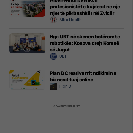
profesionistët e kujdesit në një
rrjet të përbashkët në Zvicër
Alba Health
Nga UBT në skenën botërore të
robotikës: Kosova drejt Koresë
së Jugut
UBT
Plan B Creative rrit ndikimin e
biznesit tuaj online
Plan B