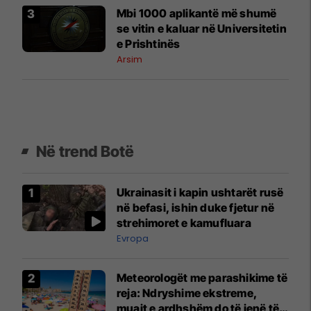
​Mbi 1000 aplikantë më shumë
se vitin e kaluar në Universitetin
e Prishtinës
Arsim
Në trend Botë
Ukrainasit i kapin ushtarët rusë
në befasi, ishin duke fjetur në
strehimoret e kamufluara
Evropa
Meteorologët me parashikime të
reja: Ndryshime ekstreme,
muajt e ardhshëm do të jenë të