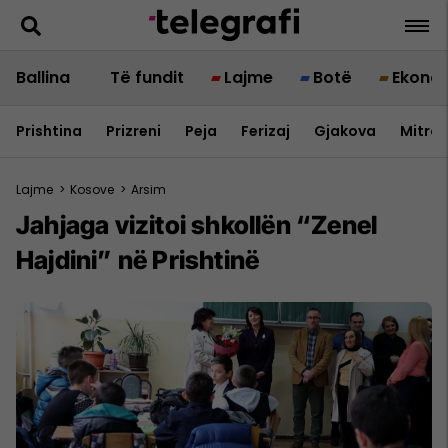
Ballina
Të fundit
Lajme
Botë
Ekono
Prishtina
Prizreni
Peja
Ferizaj
Gjakova
Mitrov
Lajme
>
Kosove
>
Arsim
Jahjaga vizitoi shkollën “Zenel
Hajdini” në Prishtinë