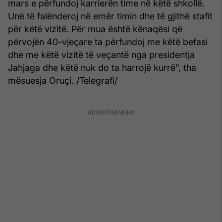
mars e përfundoj karrierën time në këtë shkollë.
Unë të falënderoj në emër timin dhe të gjithë stafit
për këtë vizitë. Për mua është kënaqësi që
përvojën 40-vjeçare ta përfundoj me këtë befasi
dhe me këtë vizitë të veçantë nga presidentja
Jahjaga dhe këtë nuk do ta harrojë kurrë”, tha
mësuesja Oruçi. /Telegrafi/