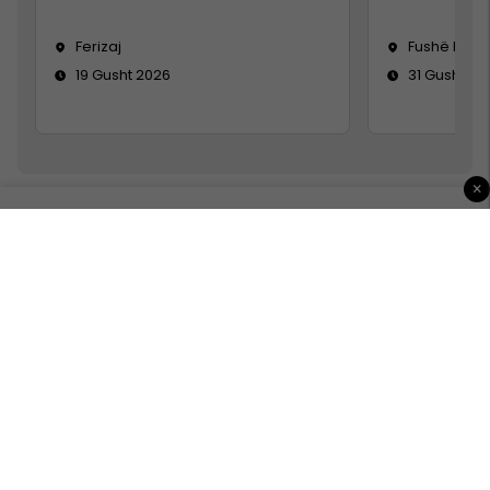
Ferizaj
Fushë Koso
19 Gusht 2026
31 Gusht 20
×