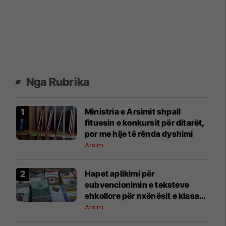
Nga Rubrika
Ministria e Arsimit shpall
fituesin e konkursit për ditarët,
por me hije të rënda dyshimi
Arsim
Hapet aplikimi për
subvencionimin e teksteve
shkollore për nxënësit e klasave
1–9
Arsim