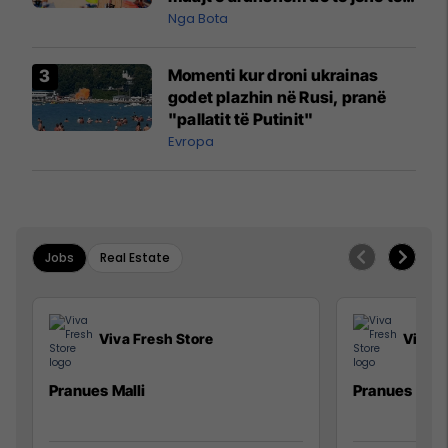
pazakontë
Nga Bota
Momenti kur droni ukrainas
godet plazhin në Rusi, pranë
"pallatit të Putinit"
Evropa
Jobs
Real Estate
Viva Fresh Store
Viva F
Pranues Malli
Pranues mall