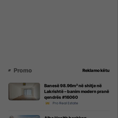
Promo
Reklamo këtu
Banesë 98.96m² në shitje në
Lakrishtë – banim modern pranë
qendrës #16060
Pro Real Estate
Alba Health bashkon