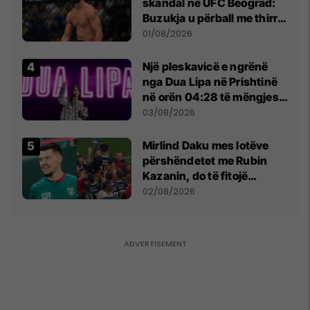
skandal në UFC Beograd:
Buzukja u përball me thirrje
anti-shqiptare nga
01/08/2026
tribunat
Një pleskavicë e ngrënë
nga Dua Lipa në Prishtinë
në orën 04:28 të mëngjesit
- dhe bota digjitale serbe
03/08/2026
shpall gjendjen e luftës
Mirlind Daku mes lotëve
përshëndetet me Rubin
Kazanin, do të fitojë
miliona te Spartak Moska
02/08/2026