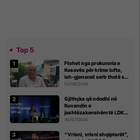
Top 5
Ftohet nga prokuroria e
Kosovës për krime lufte,
ish-gjenerali serb thotë se
dikush e tradhtoi në
02/08/2026
Beograd
Gjithçka që ndodhi në
Kuvendin e
jashtëzakonshëm të LDK-
së
30/07/2026
“Vrisni, vrisni shqiptarët”,