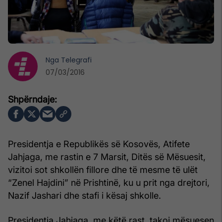
Nga
Telegrafi
07/03/2016
Presidentja e Republikës së Kosovës, Atifete
Jahjaga, me rastin e 7 Marsit, Ditës së Mësuesit,
vizitoi sot shkollën fillore dhe të mesme të ulët
“Zenel Hajdini” në Prishtinë, ku u prit nga drejtori,
Nazif Jashari dhe stafi i kësaj shkolle.
Presidentja Jahjaga, me këtë rast, takoi mësuesen