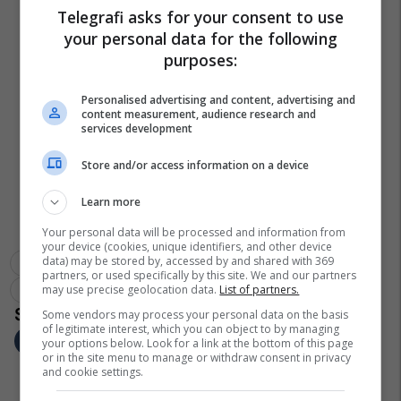
Telegrafi asks for your consent to use
your personal data for the following
purposes:
Personalised advertising and content, advertising and
content measurement, audience research and
services development
Store and/or access information on a device
Learn more
Your personal data will be processed and information from
your device (cookies, unique identifiers, and other device
data) may be stored by, accessed by and shared with 369
Nurburgring
Jaguar Xe Sv Project 8
Gjermani
Jaguar
partners, or used specifically by this site. We and our partners
may use precise geolocation data.
List of partners.
Alfa Romeo Giulia Quadrifoglio
Some vendors may process your personal data on the basis
of legitimate interest, which you can object to by managing
your options below. Look for a link at the bottom of this page
or in the site menu to manage or withdraw consent in privacy
and cookie settings.