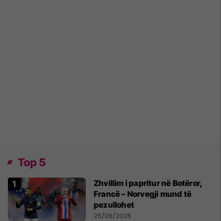
Top 5
Zhvillim i papritur në Botëror,
Francë – Norvegji mund të
pezullohet
25/06/2026