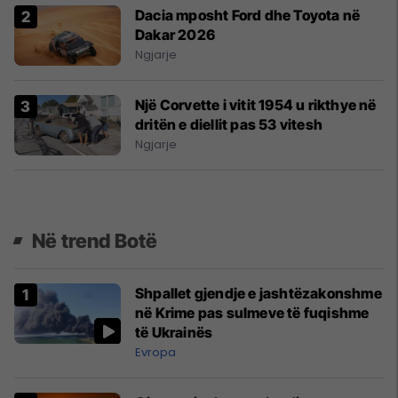
Dacia mposht Ford dhe Toyota në
Dakar 2026
Ngjarje
Një Corvette i vitit 1954 u rikthye në
dritën e diellit pas 53 vitesh
Ngjarje
Në trend Botë
Shpallet gjendje e jashtëzakonshme
në Krime pas sulmeve të fuqishme
të Ukrainës
Evropa