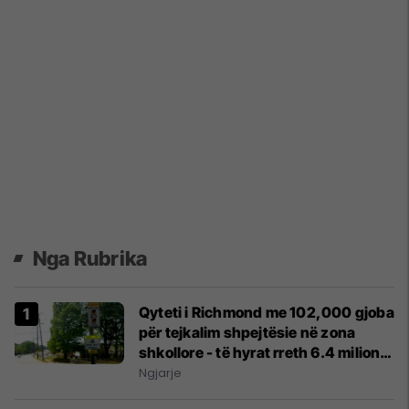
Nga Rubrika
Qyteti i Richmond me 102,000 gjoba
për tejkalim shpejtësie në zona
shkollore - të hyrat rreth 6.4 milionë
dollarë
Ngjarje