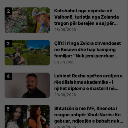
Kafshohet nga nepërka në
Valbonë, turistja nga Zelanda
tregon për betejën e saj për
mbijetesë
28/06/2026
Çifti i ri nga Zvicra zhvendoset
në Kosovë dhe hap kamping
familjar: "Nuk jemi penduar
asnjë ditë"
01/07/2026
Labinot Rexha njofton arritjen e
rëndësishme akademike - i
njihet diploma e masterit në
Psikologji në Zvicër
29/06/2026
Shtatzënia me IVF, Xheneta i
reagon ashpër Xhuli Nurës: Ke
gabuar, ndjenjën e babait nuk
mund t'ia plotësosh kurrë
28/06/2026