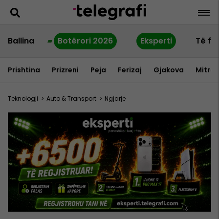
Ballina
Botërori 2026
Eksperti
Të fu
Prishtina
Prizreni
Peja
Ferizaj
Gjakova
Mitrov
Teknologji
>
Auto & Transport
>
Ngjarje