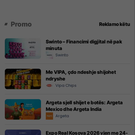
Promo
Reklamo këtu
Swinto – Financimi digjital në pak
minuta
Swinto
Me VIPA, çdo ndeshje shijohet
ndryshe
Vipa Chips
Argeta sjell shijet e botës: Argeta
Mexico dhe Argeta India
Argeta
Expo Real Kosova 2026 vjen me 24-