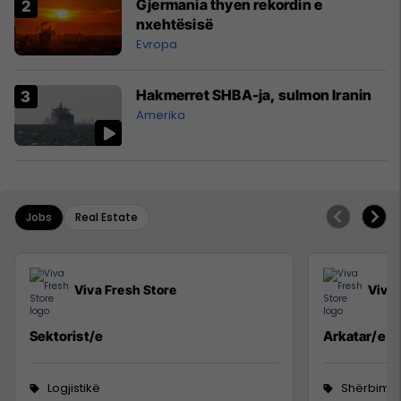
Gjermania thyen rekordin e
nxehtësisë
Evropa
Hakmerret SHBA-ja, sulmon Iranin
Amerika
Jobs
Real Estate
Viva Fresh Store
Viva 
Sektorist/e
Arkatar/e
Logjistikë
Shërbime 