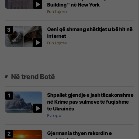
Building" në New York
Fun Lajme
Qeni që shmang shëtitjet u bë hit në
internet
Fun Lajme
Në trend Botë
Shpallet gjendje e jashtëzakonshme
në Krime pas sulmeve të fuqishme
të Ukrainës
Evropa
Gjermania thyen rekordin e