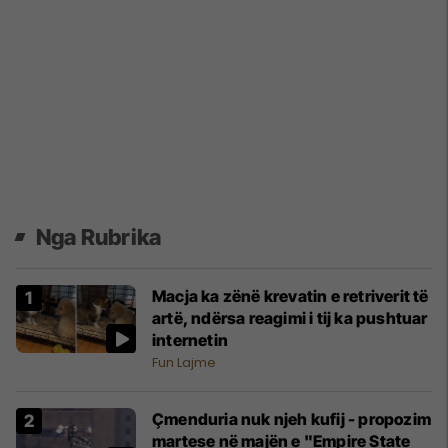
Nga Rubrika
Macja ka zënë krevatin e retriverit të
artë, ndërsa reagimi i tij ka pushtuar
internetin
Fun Lajme
Çmenduria nuk njeh kufij - propozim
martese në majën e "Empire State