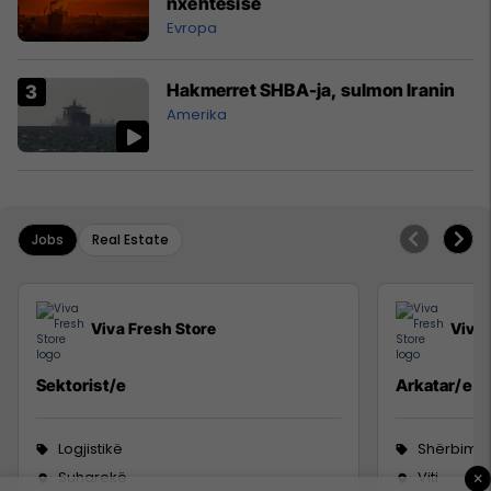
nxehtësisë
Evropa
Hakmerret SHBA-ja, sulmon Iranin
Amerika
Jobs
Real Estate
Viva Fresh Store
Viva 
Sektorist/e
Arkatar/e
Logjistikë
Shërbime 
Suharekë
Viti
×