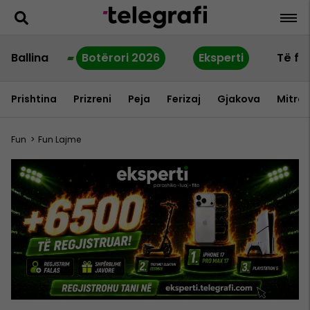
Ballina
Botërori 2026
Eksperti
Të fu
Prishtina
Prizreni
Peja
Ferizaj
Gjakova
Mitrov
Fun
>
Fun Lajme