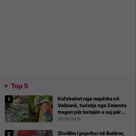
Top 5
Kafshohet nga nepërka në
Valbonë, turistja nga Zelanda
tregon për betejën e saj për
mbijetesë
28/06/2026
Zhvillim i papritur në Botëror,