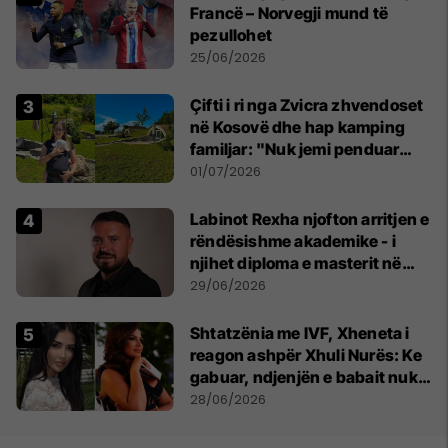
Francë – Norvegji mund të
pezullohet
25/06/2026
Çifti i ri nga Zvicra zhvendoset
në Kosovë dhe hap kamping
familjar: "Nuk jemi penduar
asnjë ditë"
01/07/2026
Labinot Rexha njofton arritjen e
rëndësishme akademike - i
njihet diploma e masterit në
Psikologji në Zvicër
29/06/2026
Shtatzënia me IVF, Xheneta i
reagon ashpër Xhuli Nurës: Ke
gabuar, ndjenjën e babait nuk
mund t'ia plotësosh kurrë
28/06/2026