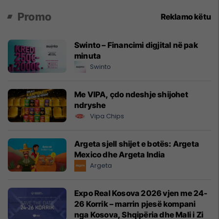
Promo
Reklamo këtu
Swinto – Financimi digjital në pak
minuta
Swinto
Me VIPA, çdo ndeshje shijohet
ndryshe
Vipa Chips
Argeta sjell shijet e botës: Argeta
Mexico dhe Argeta India
Argeta
Expo Real Kosova 2026 vjen me 24-
26 Korrik – marrin pjesë kompani
nga Kosova, Shqipëria dhe Mali i Zi