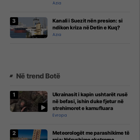
Azia
Kanali i Suezit nën presion: si
ndikon kriza në Detin e Kuq?
Azia
Në trend Botë
Ukrainasit i kapin ushtarët rusë
në befasi, ishin duke fjetur në
strehimoret e kamufluara
Evropa
Meteorologët me parashikime të
reja: Ndryshime ekstreme,