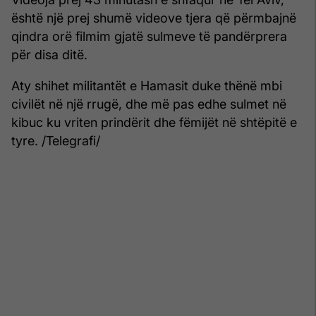
është një prej shumë videove tjera që përmbajnë
qindra orë filmim gjatë sulmeve të pandërprera
për disa ditë.
Aty shihet militantët e Hamasit duke thënë mbi
civilët në një rrugë, dhe më pas edhe sulmet në
kibuc ku vriten prindërit dhe fëmijët në shtëpitë e
tyre. /Telegrafi/