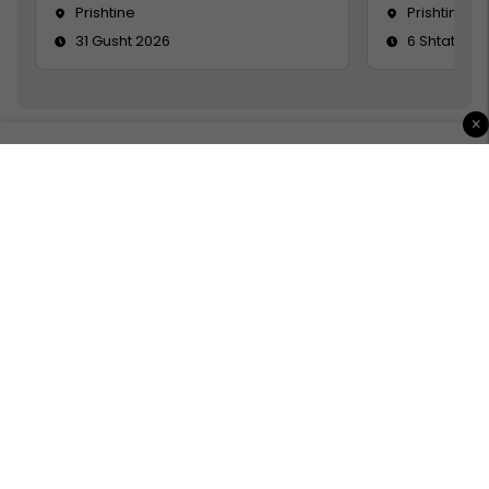
Prishtine
Prishtinë
31 Gusht 2026
6 Shtator 2
×