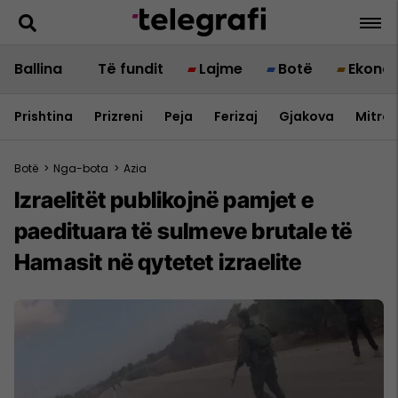
Ballina
Të fundit
Lajme
Botë
Ekono
Prishtina
Prizreni
Peja
Ferizaj
Gjakova
Mitrov
Botë
>
Nga-bota
>
Azia
Izraelitët publikojnë pamjet e
paedituara të sulmeve brutale të
Hamasit në qytetet izraelite