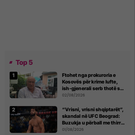
Top 5
Ftohet nga prokuroria e
Kosovës për krime lufte,
ish-gjenerali serb thotë se
dikush e tradhtoi në
02/08/2026
Beograd
“Vrisni, vrisni shqiptarët”,
skandal në UFC Beograd:
Buzukja u përball me thirrje
anti-shqiptare nga
01/08/2026