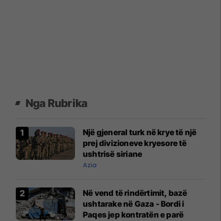
Nga Rubrika
Një gjeneral turk në krye të një
prej divizioneve kryesore të
ushtrisë siriane
Azia
Në vend të rindërtimit, bazë
ushtarake në Gaza - Bordi i
Paqes jep kontratën e parë