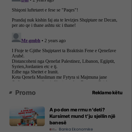
Promo
Reklamo këtu
A po don me rrnu n’deti?
Kursimet mund t’ju sjellin një
banesë
Banka Ekonomike