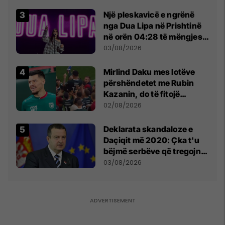
tribunat
Një pleskavicë e ngrënë
nga Dua Lipa në Prishtinë
në orën 04:28 të mëngjesit
- dhe bota digjitale serbe
03/08/2026
shpall gjendjen e luftës
Mirlind Daku mes lotëve
përshëndetet me Rubin
Kazanin, do të fitojë
miliona te Spartak Moska
02/08/2026
​Deklarata skandaloze e
Daçiqit më 2020: Çka t'u
bëjmë serbëve që tregojnë
ku janë varrosur shqiptarët
03/08/2026
në Serbi