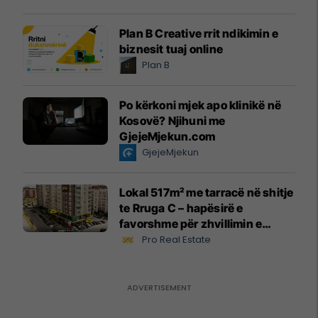
Plan B Creative rrit ndikimin e
biznesit tuaj online
Plan B
Po kërkoni mjek apo klinikë në
Kosovë? Njihuni me
GjejeMjekun.com
GjejeMjekun
Lokal 517m² me tarracë në shitje
te Rruga C – hapësirë e
favorshme për zhvillimin e
biznesit #15796
Pro Real Estate