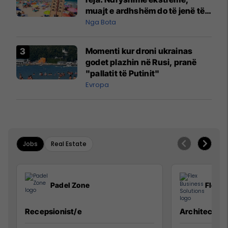
muajt e ardhshëm do të jenë të
pazakontë
Nga Bota
Momenti kur droni ukrainas
godet plazhin në Rusi, pranë
"pallatit të Putinit"
Evropa
Jobs
Real Estate
Padel Zone
Flex B
Recepsionist/e
Architect