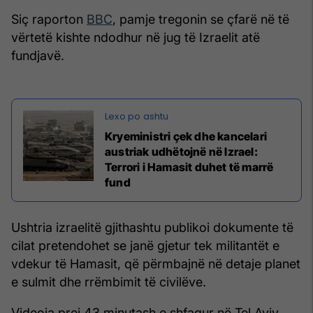
Siç raporton
BBC
, pamje tregonin se çfarë në të
vërtetë kishte ndodhur në jug të Izraelit atë
fundjavë.
Kryeministri çek dhe kancelari
austriak udhëtojnë në Izrael:
Terrori i Hamasit duhet të marrë
fund
Ushtria izraelitë gjithashtu publikoi dokumente të
cilat pretendohet se janë gjetur tek militantët e
vdekur të Hamasit, që përmbajnë në detaje planet
e sulmit dhe rrëmbimit të civilëve.
Videoja prej 43 minutash e shfaqur në Tel Aviv,