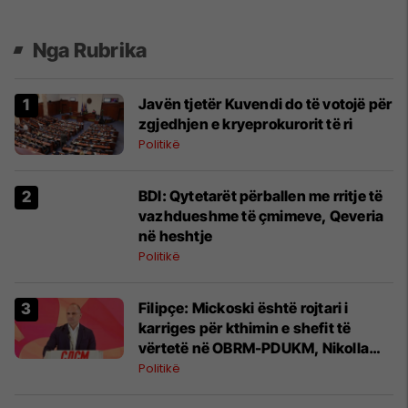
Nga Rubrika
Javën tjetër Kuvendi do të votojë për
zgjedhjen e kryeprokurorit të ri
Politikë
BDI: Qytetarët përballen me rritje të
vazhdueshme të çmimeve, Qeveria
në heshtje
Politikë
Filipçe: Mickoski është rojtari i
karriges për kthimin e shefit të
vërtetë në OBRM-PDUKM, Nikolla
Gruevski
Politikë