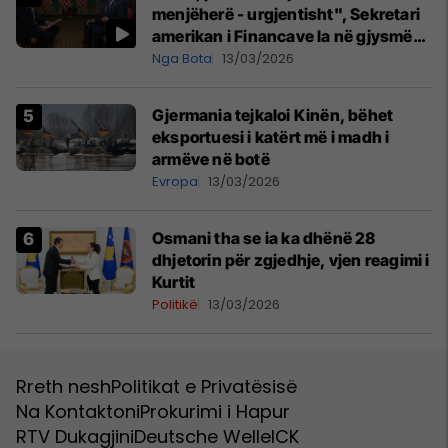
menjëherë - urgjentisht", Sekretari
amerikan i Financave la në gjysmë
intervistën
Nga Bota
13/03/2026
Gjermania tejkaloi Kinën, bëhet
eksportuesi i katërt më i madh i
armëve në botë
Evropa
13/03/2026
Osmani tha se ia ka dhënë 28
dhjetorin për zgjedhje, vjen reagimi i
Kurtit
Politikë
13/03/2026
Rreth nesh
Politikat e Privatësisë
Na Kontaktoni
Prokurimi i Hapur
RTV Dukagjini
Deutsche Welle
ICK