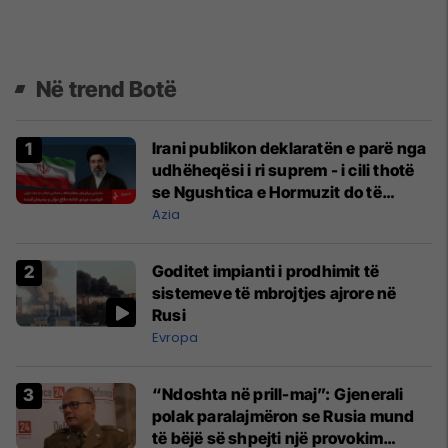
Në trend Botë
Irani publikon deklaratën e parë nga
udhëheqësi i ri suprem - i cili thotë
se Ngushtica e Hormuzit do të
mbetet e mbyllur
Azia
Goditet impianti i prodhimit të
sistemeve të mbrojtjes ajrore në
Rusi
Evropa
“Ndoshta në prill-maj”: Gjenerali
polak paralajmëron se Rusia mund
të bëjë së shpejti një provokim