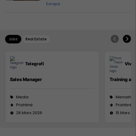
kundër një vendi të NATO-s
Evropa
Jobs
Real Estate
Telegrafi
Viva 
Sales Manager
Training a
Media
Menaxhm
Prishtinë
Prishtinë
26 Mars 2026
15 Mars 2