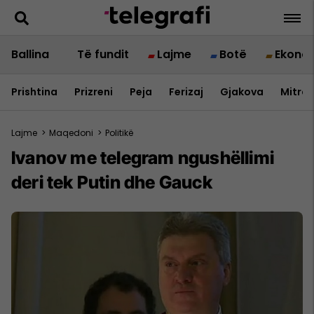
Ballina
Të fundit
Lajme
Botë
Ekono
Prishtina
Prizreni
Peja
Ferizaj
Gjakova
Mitrov
Lajme
>
Maqedoni
>
Politikë
Ivanov me telegram ngushëllimi
deri tek Putin dhe Gauck