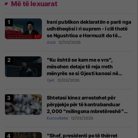
Më të lexuarat
Irani publikon deklaratën e parë nga
udhëheqësi i ri suprem - i cili thotë
se Ngushtica e Hormuzit do të
mbetet e mbyllur
Azia
12/03/2026
"Ku është se kam me e vra",
mësohen detaje të reja rreth
mënyrës se si Gjesti kanosi në
studion e Onimas
Yjet
12/03/2026
Shtetasi kinez arrestohet për
përpjekje për të kontrabanduar
2,000 "milingona mbretëreshë"
nga Kenia
Kuriozitete
12/03/2026
"Shef, presidenti po të thërret