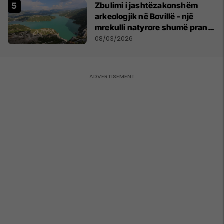
Zbulimi i jashtëzakonshëm
arkeologjik në Bovillë - një
mrekulli natyrore shumë pranë
Tiranës
08/03/2026