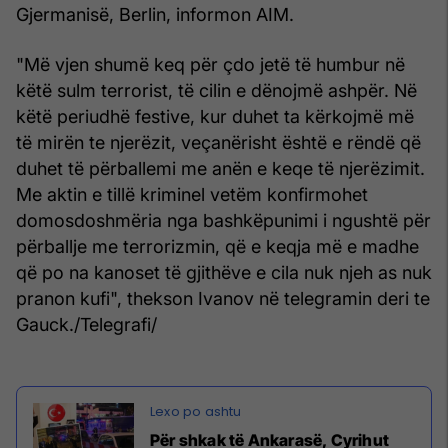
Gjermanisë, Berlin, informon AIM.
"Më vjen shumë keq për çdo jetë të humbur në
këtë sulm terrorist, të cilin e dënojmë ashpër. Në
këtë periudhë festive, kur duhet ta kërkojmë më
të mirën te njerëzit, veçanërisht është e rëndë që
duhet të përballemi me anën e keqe të njerëzimit.
Me aktin e tillë kriminel vetëm konfirmohet
domosdoshmëria nga bashkëpunimi i ngushtë për
përballje me terrorizmin, që e keqja më e madhe
që po na kanoset të gjithëve e cila nuk njeh as nuk
pranon kufi", thekson Ivanov në telegramin deri te
Gauck./Telegrafi/
Për shkak të Ankarasë, Cyrihut