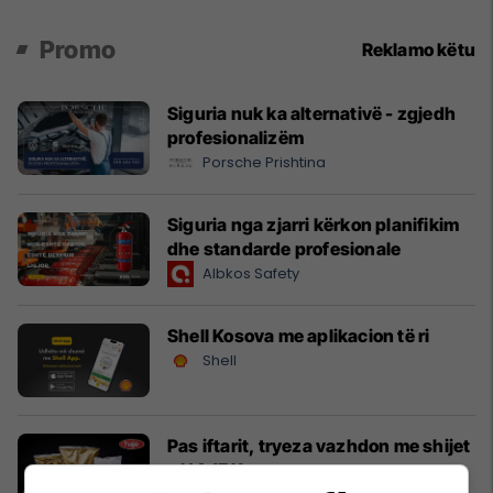
Promo
Reklamo këtu
Siguria nuk ka alternativë - zgjedh
profesionalizëm
Porsche Prishtina
Siguria nga zjarri kërkon planifikim
dhe standarde profesionale
Albkos Safety
Shell Kosova me aplikacion të ri
Shell
Pas iftarit, tryeza vazhdon me shijet
e HAJE Kosova