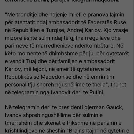
"Me tronditje dhe ndjenjë mllefi e pranova lajmin
për atentatit ndaj ambasadorit të Federatës Ruse
në Republikën e Turqisë, Andrej Karlov. Kjo vrasje
mizore është sulm ndaj të gjitha rregullave dhe
parimeve të marrëdhënieve ndërkombëtare. Në
këto momente të dhimbshme për ju, për qytetarët
e vendit Tuaj dhe për familjen e ambasadorit
Karlov, më lejoni, në emër të qytetarëve të
Republikës së Maqedonisë dhe në emrin tim
personal t'ju shpreh ngushëllime të thella", thuhet
në telegramin nga Ivanovit deri te Putini.
Në telegramin deri te presidenti gjerman Gauck,
Ivanov shpreh ngushëllime për sulmin e
tmerrshëm dhe skenat e frikshme në panairin e
krishtlindjeve në sheshin "Brajnshtajn" në qytetin e