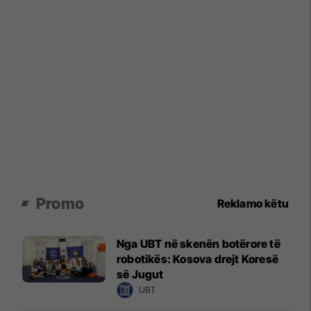
Promo
Reklamo këtu
Nga UBT në skenën botërore të
robotikës: Kosova drejt Koresë
së Jugut
UBT