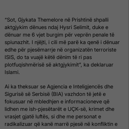
“Sot, Gjykata Themelore në Prishtinë shpalli
aktgjykim dënues ndaj Hysri Selimit, duke e
dënuar me 6 vjet burgim për veprën penale të
spiunazhit. I njëjti, i cili më parë ka qenë i dënuar
edhe për pjesëmarrje në organizatën terroriste
ISIS, do ta vuajë këtë dënim të ri pas
plotfuqishmërisë së aktgjykimit”, ka deklaruar
Islami.
Ai ka theksuar se Agjencia e Inteligjencës dhe
Sigurisë së Serbisë (BIA) vazhdon të jetë e
fokusuar në mbledhjen e informacioneve që
lidhen me ish-pjesëtarët e UÇK-së, krimet dhe
vrasjet gjatë luftës, si dhe me personat e
radikalizuar që kanë marrë pjesë në konfliktin e