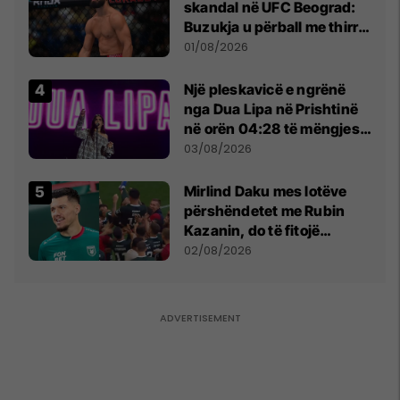
skandal në UFC Beograd:
Buzukja u përball me thirrje
anti-shqiptare nga
01/08/2026
tribunat
Një pleskavicë e ngrënë
nga Dua Lipa në Prishtinë
në orën 04:28 të mëngjesit
- dhe bota digjitale serbe
03/08/2026
shpall gjendjen e luftës
Mirlind Daku mes lotëve
përshëndetet me Rubin
Kazanin, do të fitojë
miliona te Spartak Moska
02/08/2026