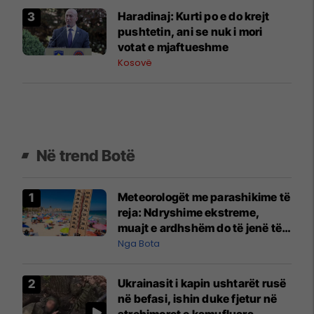
​Haradinaj: Kurti po e do krejt
pushtetin, ani se nuk i mori
votat e mjaftueshme
Kosovë
Në trend Botë
Meteorologët me parashikime të
reja: Ndryshime ekstreme,
muajt e ardhshëm do të jenë të
pazakontë
Nga Bota
Ukrainasit i kapin ushtarët rusë
në befasi, ishin duke fjetur në
strehimoret e kamufluara