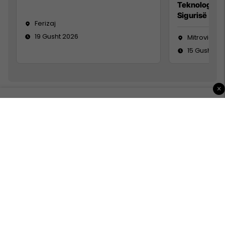
Teknolog/e 
Sigurisë së 
Ferizaj
19 Gusht 2026
Mitrovicë
15 Gusht 20
×