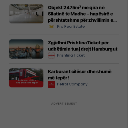
Objekt 2475m² me qira në
Sllatinë të Madhe – hapësirë e
përshtatshme për zhvillimin e
biznesit #16068
Pro Real Estate
Zgjidhni PrishtinaTicket për
udhëtimin tuaj drejt Hamburgut
Prishtina Ticket
Karburant cilësor dhe shumë
më tepër!
Petrol Company