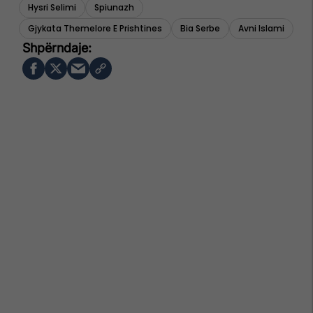
Hysri Selimi
Spiunazh
Gjykata Themelore E Prishtines
Bia Serbe
Avni Islami