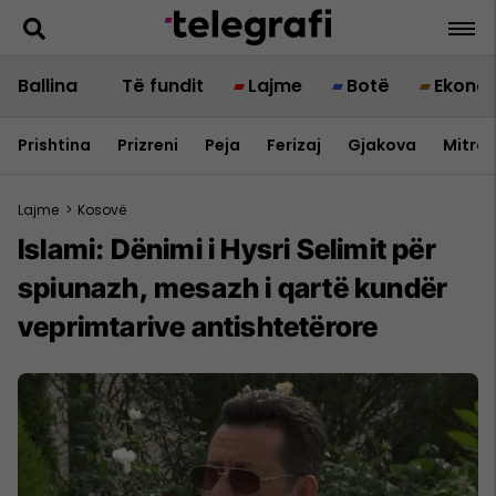
Ballina
Të fundit
Lajme
Botë
Ekono
Prishtina
Prizreni
Peja
Ferizaj
Gjakova
Mitrov
Lajme
>
Kosovë
Islami: Dënimi i Hysri Selimit për
spiunazh, mesazh i qartë kundër
veprimtarive antishtetërore