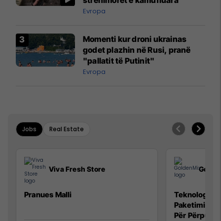
Evropa
Momenti kur droni ukrainas
godet plazhin në Rusi, pranë
"pallatit të Putinit"
Evropa
Jobs
Real Estate
Viva Fresh Store
Golde
Pranues Malli
Teknolog/e p
Paketimin e 
Për Përpunim