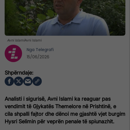
Avni Islami
Avni Islami
Nga
Telegrafi
15/06/2026
Analisti i sigurisë, Avni Islami ka reaguar pas
vendimit të Gjykatës Themelore në Prishtinë, e
cila shpalli fajtor dhe dënoi me gjashtë vjet burgim
Hysri Selimin për veprën penale të spiunazhit.