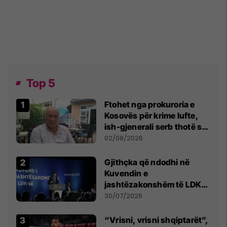
Top 5
Ftohet nga prokuroria e
Kosovës për krime lufte,
ish-gjenerali serb thotë se
dikush e tradhtoi në
02/08/2026
Beograd
Gjithçka që ndodhi në
Kuvendin e
jashtëzakonshëm të LDK-
së
30/07/2026
“Vrisni, vrisni shqiptarët”,