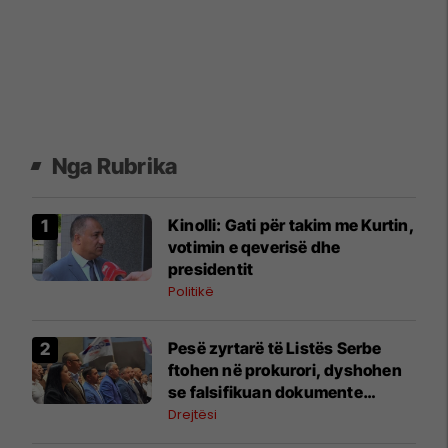
Nga Rubrika
Kinolli: Gati për takim me Kurtin,
votimin e qeverisë dhe
presidentit
Politikë
Pesë zyrtarë të Listës Serbe
ftohen në prokurori, dyshohen
se falsifikuan dokumente
komunale
Drejtësi