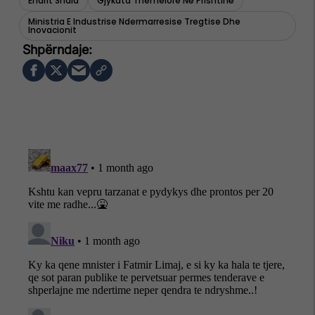
Endrit Shala
Gjykata Themelore Në Prishtinë
Ministria E Industrise Ndermarresise Tregtise Dhe
Inovacionit