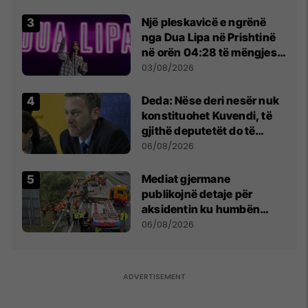
Beograd
Një pleskavicë e ngrënë
nga Dua Lipa në Prishtinë
në orën 04:28 të mëngjesit
- dhe bota digjitale serbe
03/08/2026
shpall gjendjen e luftës
Deda: Nëse deri nesër nuk
konstituohet Kuvendi, të
gjithë deputetët do të
bëjnë shkelje të rëndë
06/08/2026
kushtetuese
Mediat gjermane
publikojnë detaje për
aksidentin ku humbën
jetën tre mërgimtarë nga
06/08/2026
Komogllava e Ferizajt