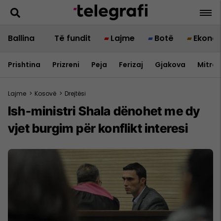
Ballina
Të fundit
Lajme
Botë
Ekono
Prishtina
Prizreni
Peja
Ferizaj
Gjakova
Mitrov
Lajme
>
Kosovë
>
Drejtësi
Ish-ministri Shala dënohet me dy
vjet burgim për konflikt interesi