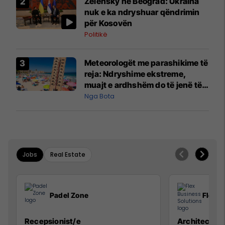
Zelensky në Beograd: Ukraina
nuk e ka ndryshuar qëndrimin
për Kosovën
Politikë
Meteorologët me parashikime të
reja: Ndryshime ekstreme,
muajt e ardhshëm do të jenë të
pazakontë
Nga Bota
Jobs
Real Estate
Padel Zone
Flex B
Recepsionist/e
Architect