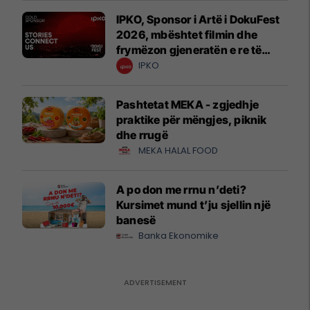
IPKO, Sponsor i Artë i DokuFest
2026, mbështet filmin dhe
frymëzon gjeneratën e re të
krijuesve
IPKO
Pashtetat MEKA - zgjedhje
praktike për mëngjes, piknik
dhe rrugë
MEKA HALAL FOOD
A po don me rrnu n’deti?
Kursimet mund t’ju sjellin një
banesë
Banka Ekonomike