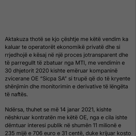
Aktakuza thotë se kjo çështje me këtë vendim ka
kaluar te operatorët ekonomikë privatë dhe si
rrjedhojë e kësaj në një proces jotransparent dhe
të parregullt të zbatuar nga MTI, me vendimin e
30 dhjetorit 2020 kishte emëruar kompaninë
zvicerane OE “Sicpa SA” si trupë që do të kryente
shënjimin dhe monitorimin e derivative të lëngëta
të naftës.
Ndërsa, thuhet se më 14 janar 2021, kishte
nëshkruar kontratën me këtë OE, nga e cila ishte
dëmtuar interesi publik në shumën 11 milionë e
235 mijë e 706 euro e 31 centë, duke krijuar kosto