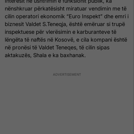
Interesit në ushtrimin e funksionit publik, ka
nënshkruar përkatësisht miratuar vendimin me të
cilin operatori ekonomik “Euro Inspekt” dhe emri i
biznesit Valdet S.Teneqja, është emëruar si trupë
inspektuese për vlerësimin e karburanteve të
lëngëta të naftës në Kosovë, e cila kompani është
në pronësi të Valdet Teneqes, të cilin sipas
aktakuzës, Shala e ka baxhanak.