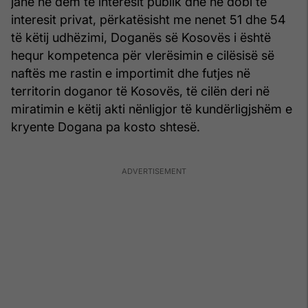
janë në dëm të interesit publik dhe në dobi të
interesit privat, përkatësisht me nenet 51 dhe 54
të këtij udhëzimi, Doganës së Kosovës i është
hequr kompetenca për vlerësimin e cilësisë së
naftës me rastin e importimit dhe futjes në
territorin doganor të Kosovës, të cilën deri në
miratimin e këtij akti nënligjor të kundërligjshëm e
kryente Dogana pa kosto shtesë.