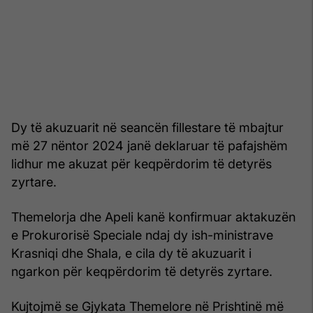
Dy të akuzuarit në seancën fillestare të mbajtur
më 27 nëntor 2024 janë deklaruar të pafajshëm
lidhur me akuzat për keqpërdorim të detyrës
zyrtare.
Themelorja dhe Apeli kanë konfirmuar aktakuzën
e Prokurorisë Speciale ndaj dy ish-ministrave
Krasniqi dhe Shala, e cila dy të akuzuarit i
ngarkon për keqpërdorim të detyrës zyrtare.
Kujtojmë se Gjykata Themelore në Prishtinë më