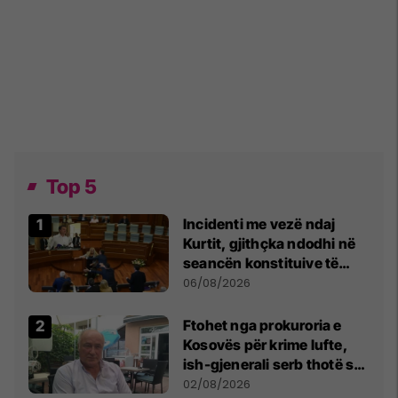
Top 5
Incidenti me vezë ndaj
Kurtit, gjithçka ndodhi në
seancën konstituive të
Kuvendit
06/08/2026
Ftohet nga prokuroria e
Kosovës për krime lufte,
ish-gjenerali serb thotë se
dikush e tradhtoi në
02/08/2026