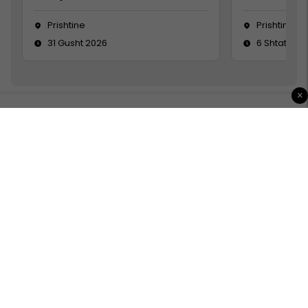
Prishtine
Prishtinë
31 Gusht 2026
6 Shtator 2
×