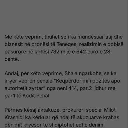
Me këtë veprim, thuhet se i ka mundësuar atij dhe
biznesit në pronësi të Teneqes, realizimin e dobisë
pasurore në lartësi 732 mijë e 642 euro e 28
centë.
Andaj, për këto veprime, Shala ngarkohej se ka
kryer veprën penale “Keqpërdorimi i pozitës apo
autoritetit zyrtar” nga neni 414, par.2 lidhur me
par.1 të Kodit Penal.
Përmes kësaj aktakuze, prokurori special Milot
Krasniqi ka kërkuar që ndaj të akuzuarve krahas
dënimit kryesor të shqiptohet edhe dënimi