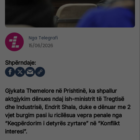
Nga
Telegrafi
15/06/2026
Gjykata Themelore në Prishtinë, ka shpallur
aktgjykim dënues ndaj ish-ministrit të Tregtisë
dhe Industrisë, Endrit Shala, duke e dënuar me 2
vjet burgim pasi iu ricilësua vepra penale nga
“Keqpërdorim i detyrës zyrtare” në “Konflikt
interesi”.