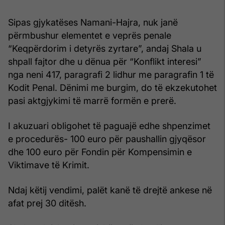
Sipas gjykatëses Namani-Hajra, nuk janë
përmbushur elementet e veprës penale
“Keqpërdorim i detyrës zyrtare”, andaj Shala u
shpall fajtor dhe u dënua për “Konflikt interesi”
nga neni 417, paragrafi 2 lidhur me paragrafin 1 të
Kodit Penal. Dënimi me burgim, do të ekzekutohet
pasi aktgjykimi të marrë formën e prerë.
I akuzuari obligohet të paguajë edhe shpenzimet
e procedurës- 100 euro për paushallin gjyqësor
dhe 100 euro për Fondin për Kompensimin e
Viktimave të Krimit.
Ndaj këtij vendimi, palët kanë të drejtë ankese në
afat prej 30 ditësh.