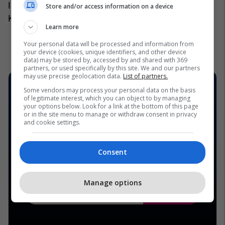
Industrisë në periudhën 2018-2020, kurse
Store and/or access information on a device
Krasniqi në periudhën qershor 2020- mars 2021.
Learn more
Your personal data will be processed and information from
your device (cookies, unique identifiers, and other device
data) may be stored by, accessed by and shared with 369
partners, or used specifically by this site. We and our partners
may use precise geolocation data.
List of partners.
Some vendors may process your personal data on the basis
of legitimate interest, which you can object to by managing
your options below. Look for a link at the bottom of this page
or in the site menu to manage or withdraw consent in privacy
and cookie settings.
Consent
Manage options