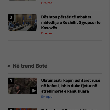
Drejtësi
​Dështon përsëri të mbahet
mbledhja e Këshillit Gjyqësor të
Kosovës
Drejtësi
Në trend Botë
Ukrainasit i kapin ushtarët rusë
në befasi, ishin duke fjetur në
strehimoret e kamufluara
Evropa