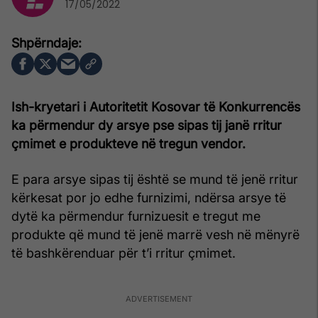
17/05/2022
Ish-kryetari i Autoritetit Kosovar të Konkurrencës
ka përmendur dy arsye pse sipas tij janë rritur
çmimet e produkteve në tregun vendor.
E para arsye sipas tij është se mund të jenë rritur
kërkesat por jo edhe furnizimi, ndërsa arsye të
dytë ka përmendur furnizuesit e tregut me
produkte që mund të jenë marrë vesh në mënyrë
të bashkërenduar për t’i rritur çmimet.