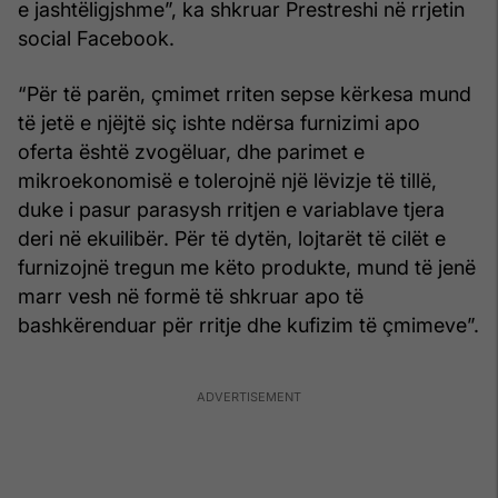
e jashtëligjshme”, ka shkruar Prestreshi në rrjetin
social Facebook.
“Për të parën, çmimet rriten sepse kërkesa mund
të jetë e njëjtë siç ishte ndërsa furnizimi apo
oferta është zvogëluar, dhe parimet e
mikroekonomisë e tolerojnë një lëvizje të tillë,
duke i pasur parasysh rritjen e variablave tjera
deri në ekuilibër. Për të dytën, lojtarët të cilët e
furnizojnë tregun me këto produkte, mund të jenë
marr vesh në formë të shkruar apo të
bashkërenduar për rritje dhe kufizim të çmimeve”.