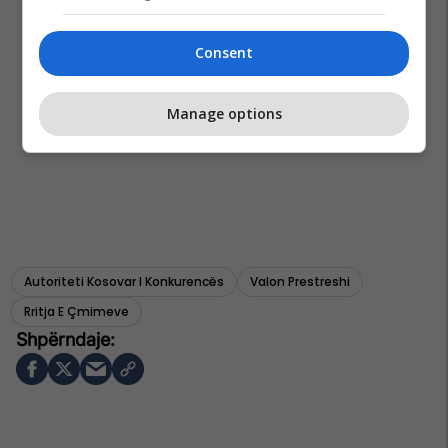
Consent
Manage options
Autoriteti Kosovar I Konkurencës
Valon Prestreshi
Rritja E Çmimeve