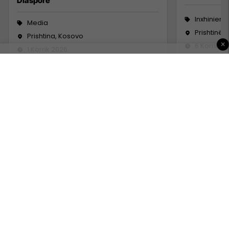
Diasporë
Inxhinieri
Media
Prishtinë
Prishtina, Kosovo
×
6 Korrik 2
1 Korrik 2026