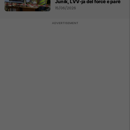
Junik, LVV-ja del forcë e parë
15/06/2026