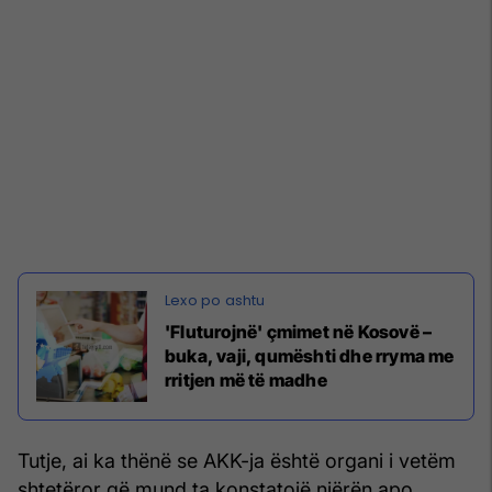
'Fluturojnë' çmimet në Kosovë –
buka, vaji, qumështi dhe rryma me
rritjen më të madhe
Tutje, ai ka thënë se AKK-ja është organi i vetëm
shtetëror që mund ta konstatojë njërën apo