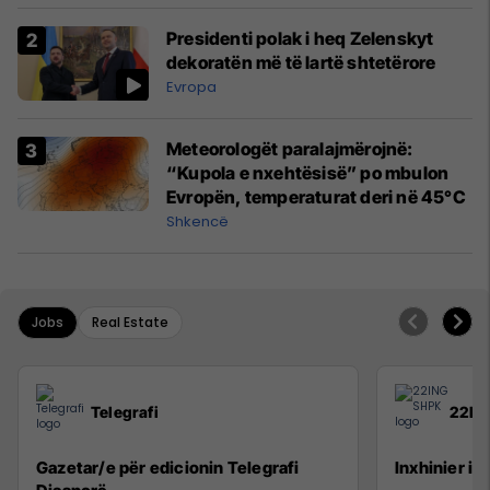
Presidenti polak i heq Zelenskyt
dekoratën më të lartë shtetërore
Evropa
Meteorologët paralajmërojnë:
“Kupola e nxehtësisë” po mbulon
Evropën, temperaturat deri në 45°C
Shkencë
Jobs
Real Estate
Telegrafi
22IN
Gazetar/e për edicionin Telegrafi
Inxhinier i 