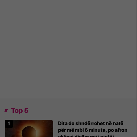
Top 5
Dita do shndërrohet në natë
për më mbi 6 minuta, po afron
eklipsi diellor më i gjatë i