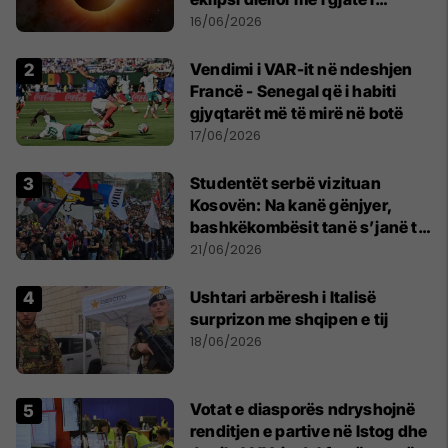
shekullit të 21-të
16/06/2026
Vendimi i VAR-it në ndeshjen
Francë - Senegal që i habiti
gjyqtarët më të mirë në botë
17/06/2026
Studentët serbë vizituan
Kosovën: Na kanë gënjyer,
bashkëkombësit tanë s’janë të
shtypur
21/06/2026
Ushtari arbëresh i Italisë
surprizon me shqipen e tij
18/06/2026
Votat e diasporës ndryshojnë
renditjen e partive në Istog dhe