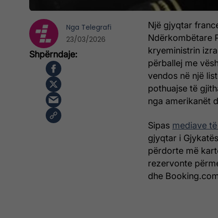
Një gjyqtar france
Nga
Telegrafi
Ndërkombëtare Pen
23/03/2026
kryeministrin izr
përballej me vësh
vendos në një li
pothuajse të gjit
nga amerikanët dh
Sipas
mediave të
gjyqtar i Gjykat
përdorte më kartë
rezervonte përme
dhe Booking.com