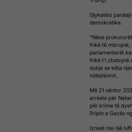
Trump.
Gjykatësi paralaj
demokratike.
"Nëse prokurorët 
frikë të mbrojnë,
parlamentarët kan
frikë t'i zbatojn
dukje se këta nje
ndëshkimit.
Më 21 nëntor 202
arreste për Netan
për krime të dysh
Rripin e Gazës n
Izraeli nisi një l