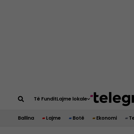
Të Fundit
Lajme lokale
Ballina
Lajme
Botë
Ekonomi
T