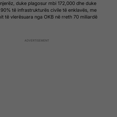
njerëz, duke plagosur mbi 172,000 dhe duke
 90% të infrastrukturës civile të enklavës, me
mit të vlerësuara nga OKB në rreth 70 miliardë