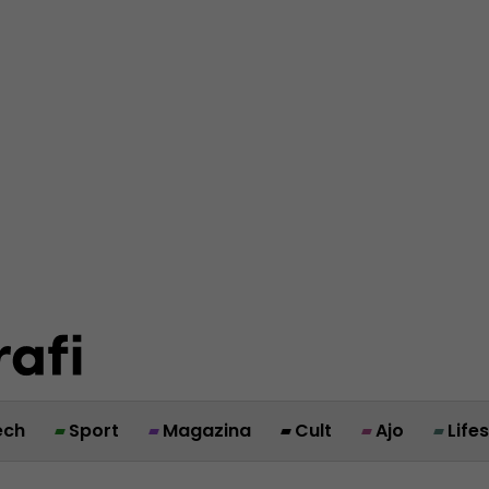
ech
Sport
Magazina
Cult
Ajo
Life