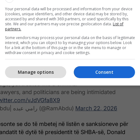
Your personal data will be processed and information from your device
ee i tha transmetuesit se Franca po vazhdonte ta
(cookies, unique identifiers, and other device data) may be stored by,
accessed by and shared with 369 partners, or used specifically by this
përmes diplomacisë dhe i vinte keq për mungesën e
site. We and our partners may use precise geolocation data.
List of
ozitive nga Uashingtoni.
partners.
Some vendors may process your personal data on the basis of legitimate
interest, which you can object to by managing your options below. Look
ge Nicolas Gouyou, who issued an arrest warrant
for a link at the bottom of this page or in the site menu to manage or
ahu at the ICC:
withdraw consent in privacy and cookie settings.
 Mastercard have blocked all my cards
Manage options
Consent
t make any purchases
dge, yet treated like a criminal
lawyers, and politicians are being intimidated
twitter.com/vJdVGfa8X9
— Ramy Abdu| رامي عبده (@RamAbdu)
March 22, 2026
sonte se do të mbetej në listën e sanksioneve për
ndatit të dytë të presidentit të SHBA-së, Donald