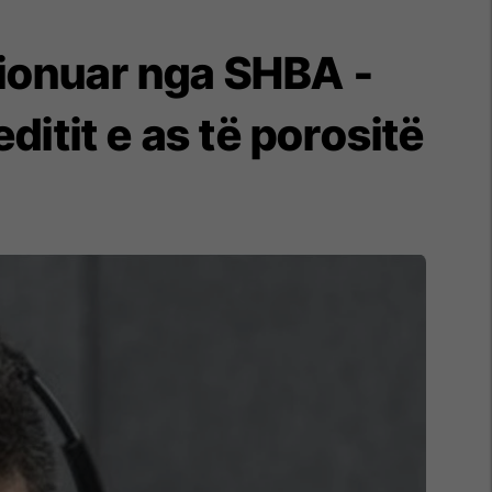
ksionuar nga SHBA -
itit e as të porositë