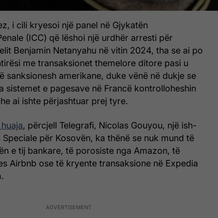
z, i cili kryesoi një panel në Gjykatën
ale (ICC) që lëshoi një urdhër arresti për
aelit Benjamin Netanyahu në vitin 2024, tha se ai po
tirësi me transaksionet themelore ditore pasi u
stë sanksionesh amerikane, duke vënë në dukje se
ha sistemet e pagesave në Francë kontrolloheshin
e ai ishte përjashtuar prej tyre.
 huaja
, përcjell Telegrafi, Nicolas Gouyou, një ish-
ës Speciale për Kosovën, ka thënë se nuk mund të
n e tij bankare, të porosiste nga Amazon, të
s Airbnb ose të kryente transaksione në Expedia
.