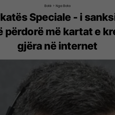
Botë
>
Nga Bota
ykatës Speciale - i san
 përdorë më kartat e kred
gjëra në internet