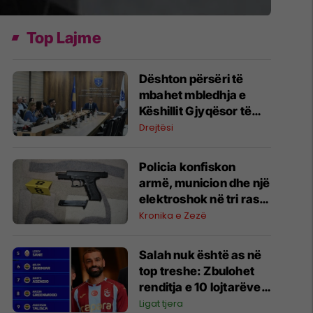
Top Lajme
​Dështon përsëri të
mbahet mbledhja e
Këshillit Gjyqësor të
Kosovës
Drejtësi
Policia konfiskon
armë, municion dhe një
elektroshok në tri raste
të ndara në Podujevë,
Kronika e Zezë
Fushë Kosovë dhe
Prishtinë
Salah nuk është as në
top treshe: Zbulohet
renditja e 10 lojtarëve
më të paguar në Turqi
Ligat tjera