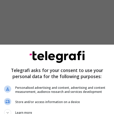
Telegrafi asks for your consent to use your
personal data for the following purposes:
jet prapa në kohë", i tha ai France TV. "Është si një
 kthen në një botë para-dixhitale".
Personalised advertising and content, advertising and content
measurement, audience research and services development
v tha se presidenti francez Emmanuel Macron kishte
Store and/or access information on a device
tra duke kërkuar heqjen e sanksioneve, por
kane ende nuk kishin dhënë përgjigje pozitive.
Learn more