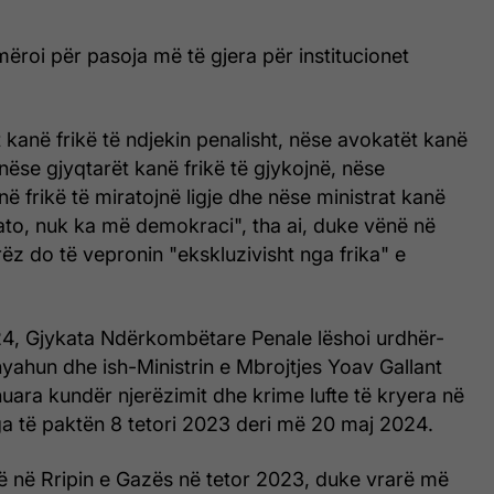
mëroi për pasoja më të gjera për institucionet
kanë frikë të ndjekin penalisht, nëse avokatët kanë
 nëse gjyqtarët kanë frikë të gjykojnë, nëse
ë frikë të miratojnë ligje dhe nëse ministrat kanë
ë ato, nuk ka më demokraci", tha ai, duke vënë në
rëz do të vepronin "ekskluzivisht nga frika" e
4, Gjykata Ndërkombëtare Penale lëshoi urdhër-
yahun dhe ish-Ministrin e Mbrojtjes Yoav Gallant
uara kundër njerëzimit dhe krime lufte të kryera në
ga të paktën 8 tetori 2023 deri më 20 maj 2024.
uftë në Rripin e Gazës në tetor 2023, duke vrarë më