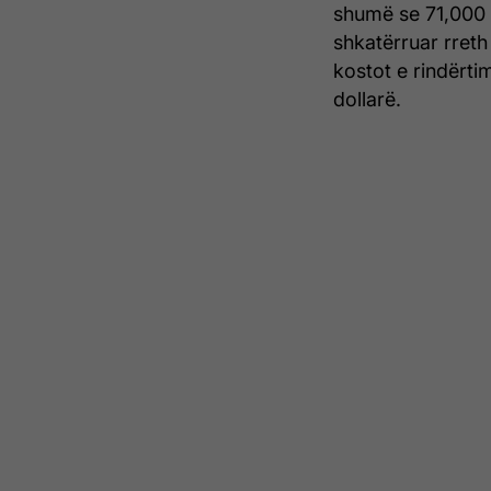
shumë se 71,000 
shkatërruar rreth
kostot e rindërti
dollarë.