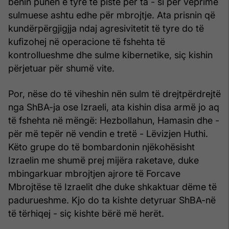
bënin punën e tyre të pistë për ta - si për veprime
sulmuese ashtu edhe për mbrojtje. Ata prisnin që
kundërpërgjigjja ndaj agresivitetit të tyre do të
kufizohej në operacione të fshehta të
kontrollueshme dhe sulme kibernetike, siç kishin
përjetuar për shumë vite.
Por, nëse do të viheshin nën sulm të drejtpërdrejtë
nga ShBA-ja ose Izraeli, ata kishin disa armë jo aq
të fshehta në mëngë: Hezbollahun, Hamasin dhe -
për më tepër në vendin e tretë - Lëvizjen Huthi.
Këto grupe do të bombardonin njëkohësisht
Izraelin me shumë prej mijëra raketave, duke
mbingarkuar mbrojtjen ajrore të Forcave
Mbrojtëse të Izraelit dhe duke shkaktuar dëme të
padurueshme. Kjo do ta kishte detyruar ShBA-në
të tërhiqej - siç kishte bërë më herët.