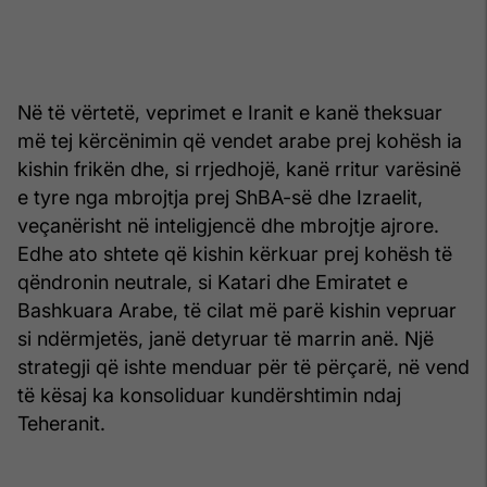
Në të vërtetë, veprimet e Iranit e kanë theksuar
më tej kërcënimin që vendet arabe prej kohësh ia
kishin frikën dhe, si rrjedhojë, kanë rritur varësinë
e tyre nga mbrojtja prej ShBA-së dhe Izraelit,
veçanërisht në inteligjencë dhe mbrojtje ajrore.
Edhe ato shtete që kishin kërkuar prej kohësh të
qëndronin neutrale, si Katari dhe Emiratet e
Bashkuara Arabe, të cilat më parë kishin vepruar
si ndërmjetës, janë detyruar të marrin anë. Një
strategji që ishte menduar për të përçarë, në vend
të kësaj ka konsoliduar kundërshtimin ndaj
Teheranit.