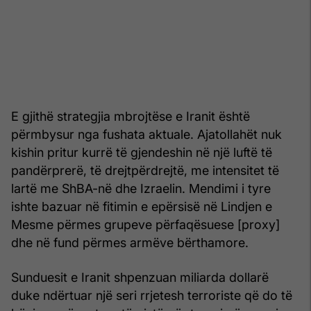
E gjithë strategjia mbrojtëse e Iranit është
përmbysur nga fushata aktuale. Ajatollahët nuk
kishin pritur kurrë të gjendeshin në një luftë të
pandërprerë, të drejtpërdrejtë, me intensitet të
lartë me ShBA-në dhe Izraelin. Mendimi i tyre
ishte bazuar në fitimin e epërsisë në Lindjen e
Mesme përmes grupeve përfaqësuese [proxy]
dhe në fund përmes armëve bërthamore.
Sunduesit e Iranit shpenzuan miliarda dollarë
duke ndërtuar një seri rrjetesh terroriste që do të