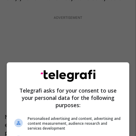
Telegrafi asks for your consent to use
your personal data for the following
purposes:
Në kontrast të fortë me vendet arabe, qëndrimi
Personalised advertising and content, advertising and
content measurement, audience research and
evropian bëhet i qartë nga kufizimet ndaj
services development
përdorimit nga ShBA-ja të bazave në Britani,