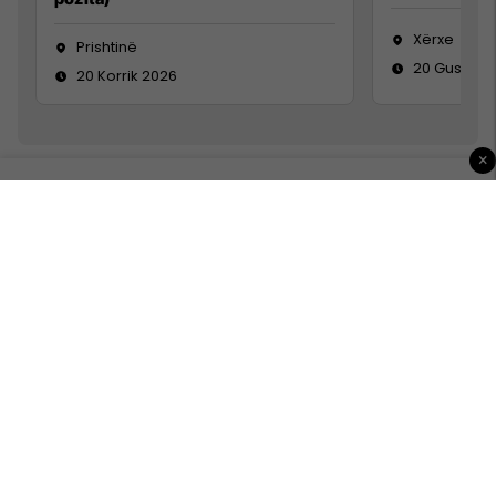
Xërxe
Prishtinë
20 Gusht 2
20 Korrik 2026
×