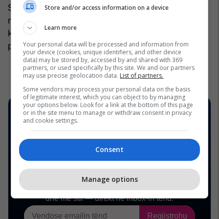
Spanjë, Francë dhe Itali. Por, regjimi i Teheranit
Store and/or access information on a device
nuk mund të marrë as një grimë ngushëllimi nga
Learn more
kjo, sepse Evropa e ka bërë veten të
Your personal data will be processed and information from
parëndësishme në këtë luftë. /Telegrafi/
your device (cookies, unique identifiers, and other device
data) may be stored by, accessed by and shared with 369
partners, or used specifically by this site. We and our partners
may use precise geolocation data.
List of partners.
Some vendors may process your personal data on the basis
of legitimate interest, which you can object to by managing
your options below. Look for a link at the bottom of this page
or in the site menu to manage or withdraw consent in privacy
and cookie settings.
Consent
Manage options