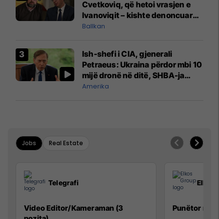
Cvetkoviq, që hetoi vrasjen e
Ivanoviqit – kishte denoncuar
kërcënime ndaj vëllezërve
Ballkan
Vuçiq
Ish-shefi i CIA, gjenerali
Petraeus: Ukraina përdor mbi 10
mijë dronë në ditë, SHBA-ja
mbetet shumë prapa në
Amerika
prodhim
Jobs
Real Estate
Telegrafi
Elkos
Video Editor/Kameraman (3
Punëtor në 
pozita)