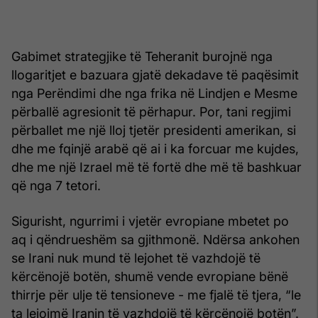
Gabimet strategjike të Teheranit burojnë nga
llogaritjet e bazuara gjatë dekadave të paqësimit
nga Perëndimi dhe nga frika në Lindjen e Mesme
përballë agresionit të përhapur. Por, tani regjimi
përballet me një lloj tjetër presidenti amerikan, si
dhe me fqinjë arabë që ai i ka forcuar me kujdes,
dhe me një Izrael më të fortë dhe më të bashkuar
që nga 7 tetori.
Sigurisht, ngurrimi i vjetër evropiane mbetet po
aq i qëndrueshëm sa gjithmonë. Ndërsa ankohen
se Irani nuk mund të lejohet të vazhdojë të
kërcënojë botën, shumë vende evropiane bënë
thirrje për ulje të tensioneve - me fjalë të tjera, “le
ta lejojmë Iranin të vazhdojë të kërcënojë botën”.