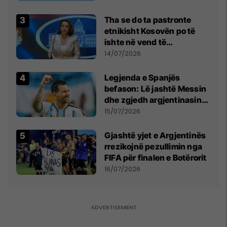
Tha se do ta pastronte
etnikisht Kosovën po të
ishte në vend të
Millosheviqit, Lëvizja e
14/07/2026
Qytetarëve të Lirë në Serbi
kërkon shkarkimin e
Legjenda e Spanjës
menjëhershëm të
befason: Lë jashtë Messin
Snezhana Paunoviq
dhe zgjedh argjentinasin
më të mirë në botë
15/07/2026
Gjashtë yjet e Argjentinës
rrezikojnë pezullimin nga
FIFA për finalen e Botërorit
16/07/2026