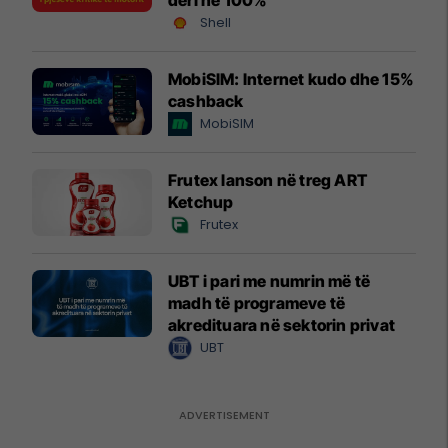
Shell
MobiSIM: Internet kudo dhe 15%
cashback
MobiSIM
Frutex lanson në treg ART
Ketchup
Frutex
UBT i pari me numrin më të
madh të programeve të
akredituara në sektorin privat
UBT