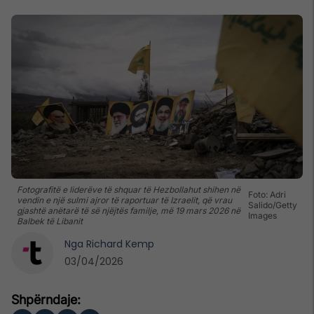
Fotografitë e liderëve të shquar të Hezbollahut shihen në
Foto: Adri
vendin e një sulmi ajror të raportuar të Izraelit, që vrau
Salido/Getty
gjashtë anëtarë të së njëjtës familje, më 19 mars 2026 në
Images
Balbek të Libanit
Nga
Richard Kemp
03/04/2026