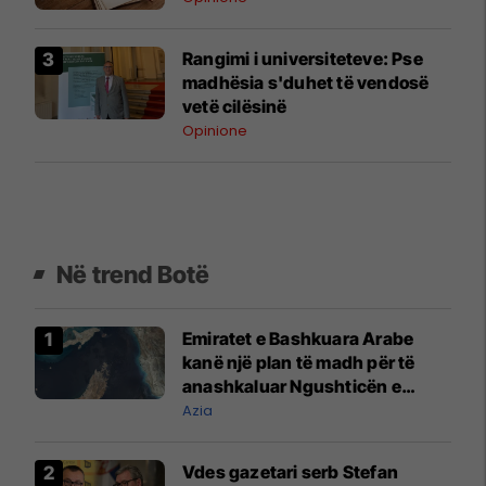
Rangimi i universiteteve: Pse
madhësia s'duhet të vendosë
vetë cilësinë
Opinione
Në trend Botë
Emiratet e Bashkuara Arabe
kanë një plan të madh për të
anashkaluar Ngushticën e
Hormuzit
Azia
Vdes gazetari serb Stefan