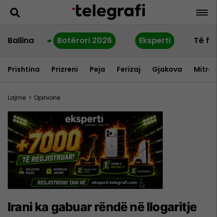
Ballina
Botërori 2026
Eksperti
Të fu
Prishtina
Prizreni
Peja
Ferizaj
Gjakova
Mitrov
Lajme
>
Opinione
Irani ka gabuar rëndë në llogaritje