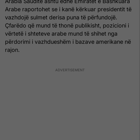
Arabia Saudite ashtu edhe Emiratet e Bashkuara
Arabe raportohet se i kanë kërkuar presidentit të
vazhdojë sulmet derisa puna të përfundojë.
Çfarëdo që mund të thonë publikisht, pozicioni i
vërtetë i shteteve arabe mund të shihet nga
përdorimi i vazhdueshëm i bazave amerikane në
rajon.