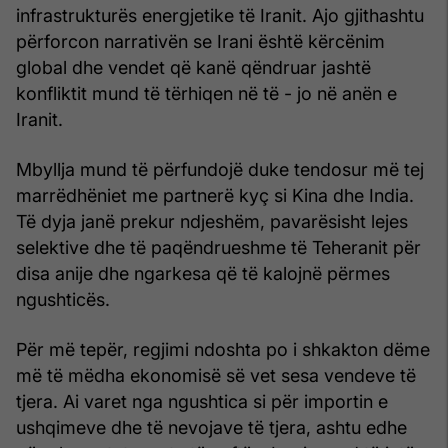
infrastrukturës energjetike të Iranit. Ajo gjithashtu
përforcon narrativën se Irani është kërcënim
global dhe vendet që kanë qëndruar jashtë
konfliktit mund të tërhiqen në të - jo në anën e
Iranit.
Mbyllja mund të përfundojë duke tendosur më tej
marrëdhëniet me partnerë kyç si Kina dhe India.
Të dyja janë prekur ndjeshëm, pavarësisht lejes
selektive dhe të paqëndrueshme të Teheranit për
disa anije dhe ngarkesa që të kalojnë përmes
ngushticës.
Për më tepër, regjimi ndoshta po i shkakton dëme
më të mëdha ekonomisë së vet sesa vendeve të
tjera. Ai varet nga ngushtica si për importin e
ushqimeve dhe të nevojave të tjera, ashtu edhe