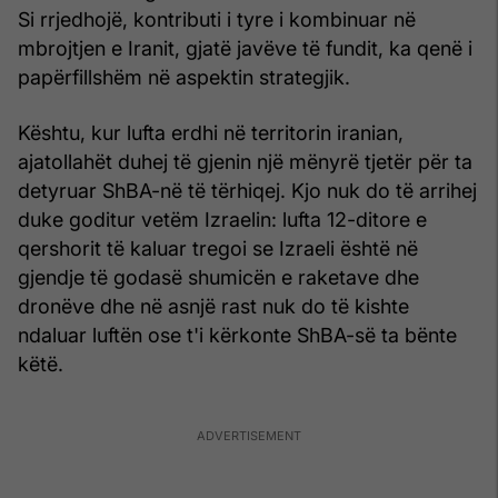
Si rrjedhojë, kontributi i tyre i kombinuar në
mbrojtjen e Iranit, gjatë javëve të fundit, ka qenë i
papërfillshëm në aspektin strategjik.
Kështu, kur lufta erdhi në territorin iranian,
ajatollahët duhej të gjenin një mënyrë tjetër për ta
detyruar ShBA-në të tërhiqej. Kjo nuk do të arrihej
duke goditur vetëm Izraelin: lufta 12-ditore e
qershorit të kaluar tregoi se Izraeli është në
gjendje të godasë shumicën e raketave dhe
dronëve dhe në asnjë rast nuk do të kishte
ndaluar luftën ose t'i kërkonte ShBA-së ta bënte
këtë.