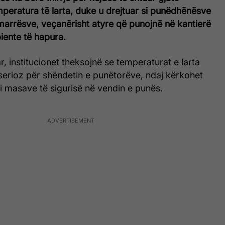
peratura të larta, duke u drejtuar si punëdhënësve
arrësve, veçanërisht atyre që punojnë në kantierë
iente të hapura.
r, institucionet theksojnë se temperaturat e larta
serioz për shëndetin e punëtorëve, ndaj kërkohet
 i masave të sigurisë në vendin e punës.