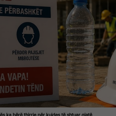
ës ka bërë thirrje për kujdes të shtuar gjatë