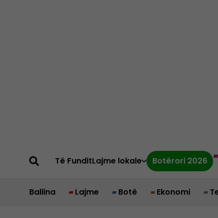
Të Fundit
Lajme lokale
Botërori 2026
Ballina
Lajme
Botë
Ekonomi
T