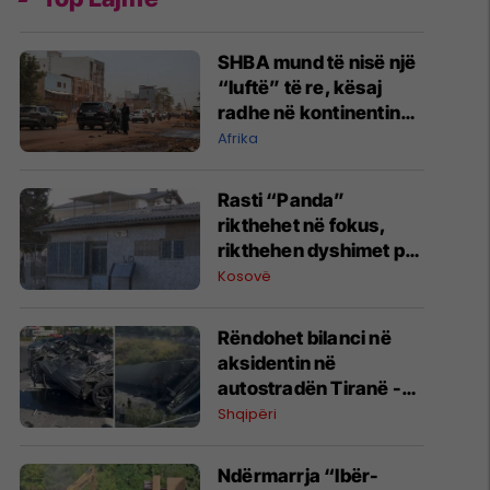
SHBA mund të nisë një
“luftë” të re, kësaj
radhe në kontinentin
afrikan
Afrika
Rasti “Panda”
rikthehet në fokus,
rikthehen dyshimet për
rolin e strukturave të
Kosovë
sigurisë serbe
​Rëndohet bilanci në
aksidentin në
autostradën Tiranë -
Elbasan: Dy të vdekur
Shqipëri
dhe një i lënduar
Ndërmarrja “Ibër-