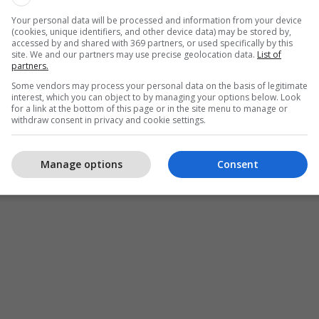
monitorimin e zbatimit të legjislacionit në fuqi,
Your personal data will be processed and information from your device
kteve që nuk respektojnë masat e sigurisë, do të
(cookies, unique identifiers, and other device data) may be stored by,
et ligjore përkatëse”, theksohet më tej.
accessed by and shared with 369 partners, or used specifically by this
site. We and our partners may use precise geolocation data.
List of
partners.
it, institucionet kanë rikujtuar se siguria dhe
Some vendors may process your personal data on the basis of legitimate
 mbeten përgjegjësi e përbashkët dhe duhet të jenë
interest, which you can object to by managing your options below. Look
for a link at the bottom of this page or in the site menu to manage or
ohë. /
Telegrafi
/
withdraw consent in privacy and cookie settings.
Manage options
Consent