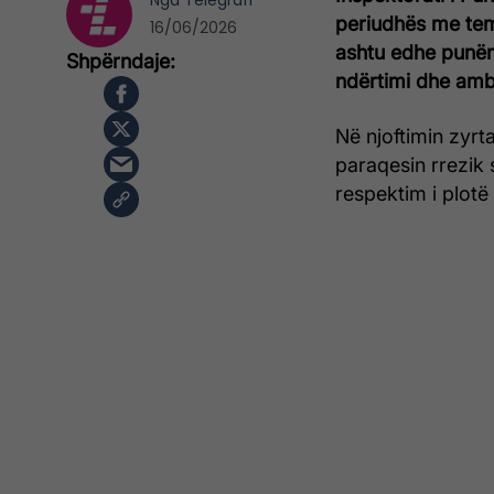
Nga
Telegrafi
periudhës me tem
16/06/2026
ashtu edhe punëm
ndërtimi dhe amb
Në njoftimin zyrta
paraqesin rrezik 
respektim i plotë