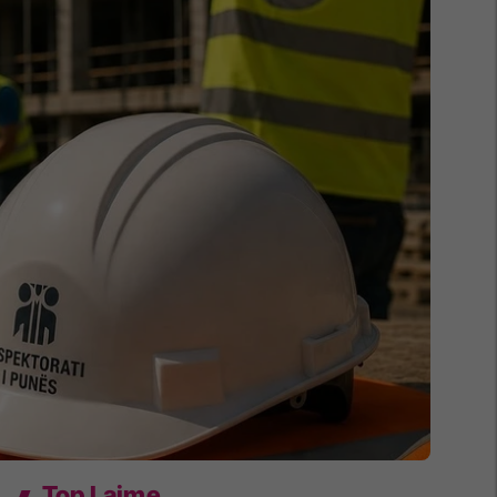
Top Lajme