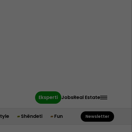
Eksperti
Jobs
Real Estate
style
Shëndeti
Fun
Newsletter