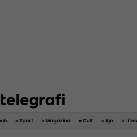
ech
Sport
Magazina
Cult
Ajo
Life