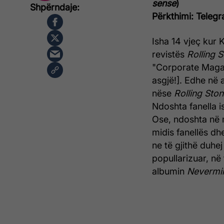
sense
)
Përkthimi: Telegr
Isha 14 vjeç kur 
revistës
Rolling 
"Corporate Magazi
asgjë!]. Edhe në 
nëse
Rolling Sto
Ndoshta fanella is
Ose, ndoshta në 
midis fanellës dhe
ne të gjithë duhe
popullarizuar, në
albumin
Nevermi