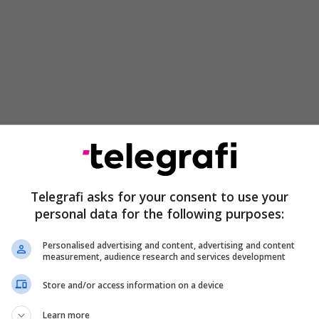
Telegrafi asks for your consent to use your
nit nuk bëri diçka për t’i zgjidhur këto paqartësi.
personal data for the following purposes:
sht revistën
Rolling Stone
se kishte disa artikuj të
uk e fajësoj një fëmijë mesatar 17-vjeçar të pank-
Personalised advertising and content, advertising and content
measurement, audience research and services development
n si një akt që shitet".
Store and/or access information on a device
ë nuk e dëgjoni më. Ashtu si pantallonat shumë të
 shitjes ishte qendror në vitet 1990 saqë duket i
Learn more