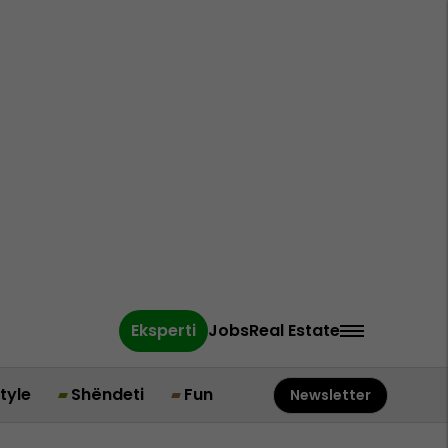
Eksperti
Jobs
Real Estate
style
Shëndeti
Fun
Newsletter