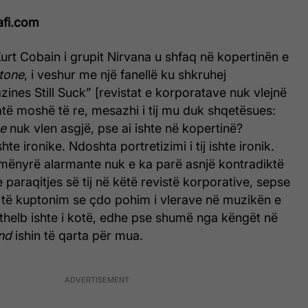
afi.com
Kurt Cobain i grupit Nirvana u shfaq në kopertinën e
Stone
, i veshur me një fanellë ku shkruhej
nes Still Suck” [revistat e korporatave nuk vlejnë
atë moshë të re, mesazhi i tij mu duk shqetësues:
ne
nuk vlen asgjë, pse ai ishte në kopertinë?
hte ironike. Ndoshta portretizimi i tij ishte ironik.
mënyrë alarmante nuk e ka parë asnjë kontradiktë
 paraqitjes së tij në këtë revistë korporative, sepse
j të kuptonim se çdo pohim i vlerave në muzikën e
 thelb ishte i kotë, edhe pse shumë nga këngët në
nd
ishin të qarta për mua.