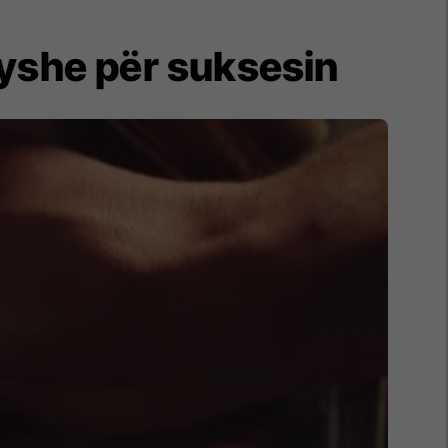
ryshe për suksesin