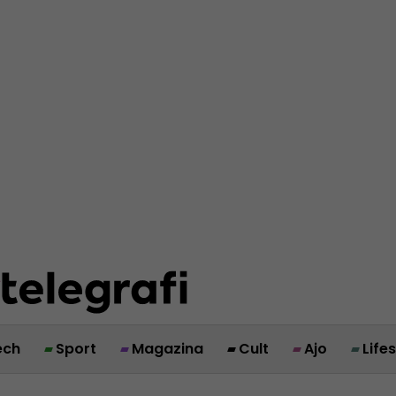
ech
Sport
Magazina
Cult
Ajo
Life