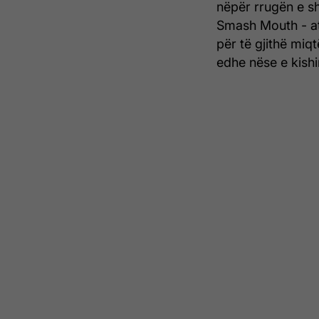
nëpër rrugën e sh
Smash Mouth - ata
për të gjithë miq
edhe nëse e kish