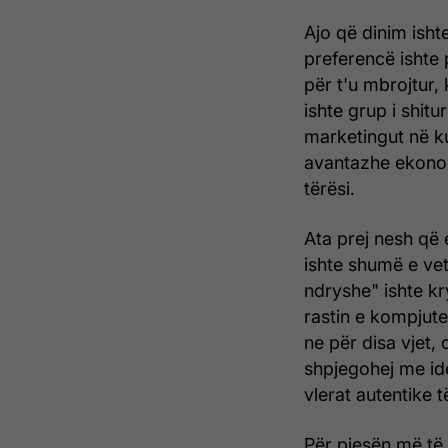
Ajo që dinim ish
preferencë ishte
për t'u mbrojtur,
ishte grup i shit
marketingut në kur
avantazhe ekonom
tërësi.
Ata prej nesh që 
ishte shumë e vet
ndryshe" ishte kry
rastin e kompjute
ne për disa vjet
shpjegohej me id
vlerat autentike t
Për pjesën më të