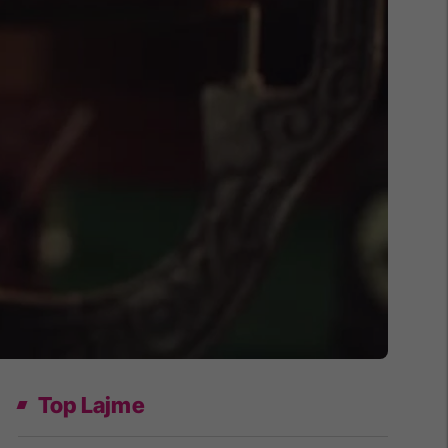
Top Lajme