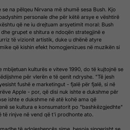
te se na pëlqeu Nirvana më shumë sesa Bush. Kjo
 padyshim personale dhe për këtë arsye e vështirë
 kështu që ne iu drejtuam arsyetimit moral: Bush
ur dhe grupet e shitura e ndoqën strategjinë e
riz të vizionit artistik, duke u dhënë atyre
ike që kishin efekt homogjenizues në muzikën si
e mbijetuan kulturës e viteve 1990, do të kujtojnë se
ëdijshme për vlerën e të qenit ndryshe. "Të jesh
esisht fushë e marketingut - fjalë për fjalë, si në
rëve Apple - por, që disi nuk ishte e dukshme për
, ose ishte e dukshme në atë kohë ama që
enë se kultura e konsumatorit po "bashkëzgjedhte"
ë të rinjve në vend që t'i prodhonte ato.
 madhe të adoleshencës sime, besoja sinqerisht se