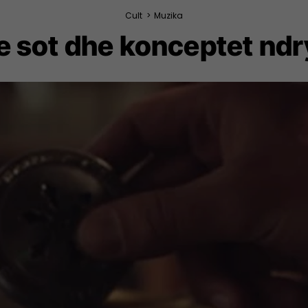
Cult
>
Muzika
e sot dhe konceptet nd