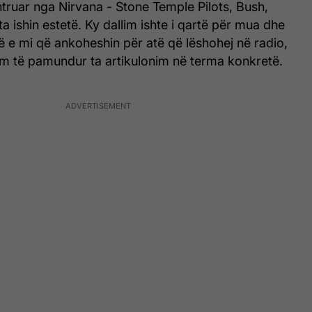
truar nga Nirvana - Stone Temple Pilots, Bush,
 ishin estetë. Ky dallim ishte i qartë për mua dhe
të e mi që ankoheshin për atë që lëshohej në radio,
im të pamundur ta artikulonim në terma konkretë.