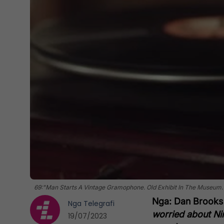
69:"Man Starts A Vintage Gramophone. Old Exhibit In The Museum.
Nga: Dan Brooks / 
Nga
Telegrafi
worried about Nirv
19/07/2023