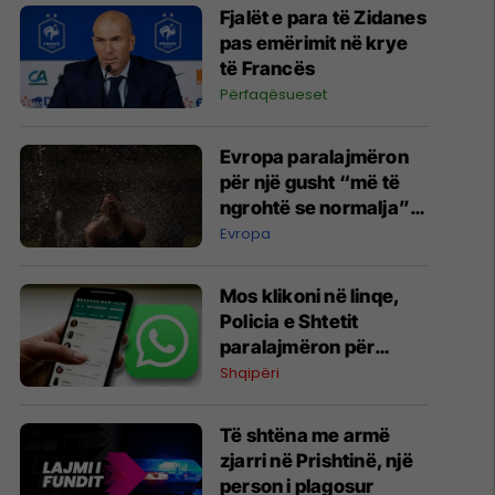
Fjalët e para të Zidanes
pas emërimit në krye
të Francës
Përfaqësueset
Evropa paralajmëron
për një gusht “më të
ngrohtë se normalja”,
çfarë po shkakton
Evropa
temperatura të larta?
Mos klikoni në linqe,
Policia e Shtetit
paralajmëron për
sulme ndaj llogarive në
Shqipëri
WhatsApp
Të shtëna me armë
zjarri në Prishtinë, një
person i plagosur