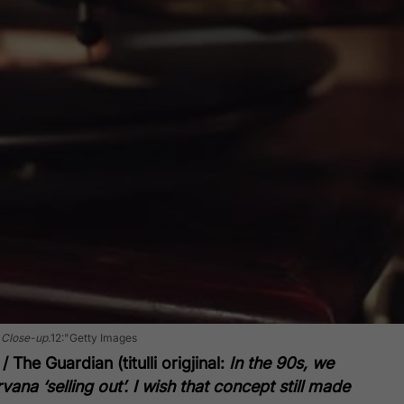
 Close-up.
12:"Getty Images
The Guardian (titulli origjinal:
In the 90s, we
ana ‘selling out’. I wish that concept still made