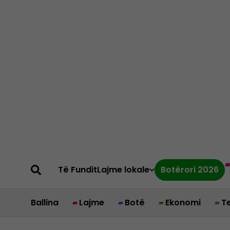
Të Fundit
Lajme lokale
Botërori 2026
Ballina
Lajme
Botë
Ekonomi
T