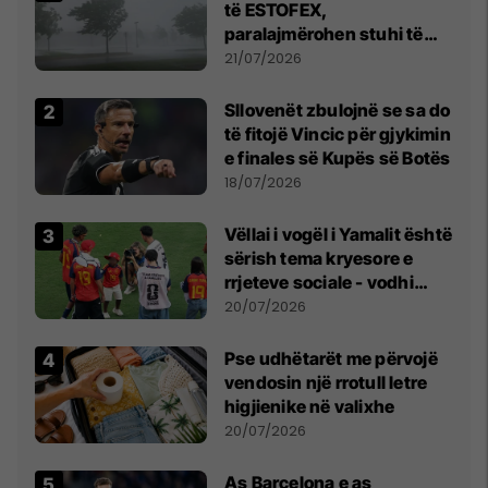
të ESTOFEX,
paralajmërohen stuhi të
fuqishme me breshër dhe
21/07/2026
erëra të forta
Sllovenët zbulojnë se sa do
të fitojë Vincic për gjykimin
e finales së Kupës së Botës
18/07/2026
Vëllai i vogël i Yamalit është
sërish tema kryesore e
rrjeteve sociale - vodhi
vëmendjen pas finales së
20/07/2026
Kupës së Botës
Pse udhëtarët me përvojë
vendosin një rrotull letre
higjienike në valixhe
20/07/2026
As Barcelona e as