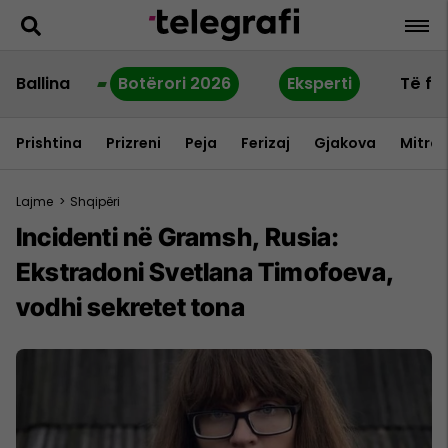
Ballina
Botërori 2026
Eksperti
Të fu
Prishtina
Prizreni
Peja
Ferizaj
Gjakova
Mitrov
Lajme
>
Shqipëri
Incidenti në Gramsh, Rusia:
Ekstradoni Svetlana Timofoeva,
vodhi sekretet tona