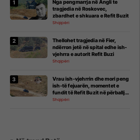
Nga pengmarrja në Angli te
tragjedia në Roskovec,
zbardhet e shkuara e Refit Buzit
Shqipëri
Thellohet tragjedia në Fier,
ndërron jetë në spital edhe ish-
vjehrra e autorit Refit Buzi
Shqipëri
Vrau ish-vjehrrin dhe mori peng
ish-të fejuarën, momentet e
fundit të Refit Buzit në përballje
me RENEA-n
Shqipëri