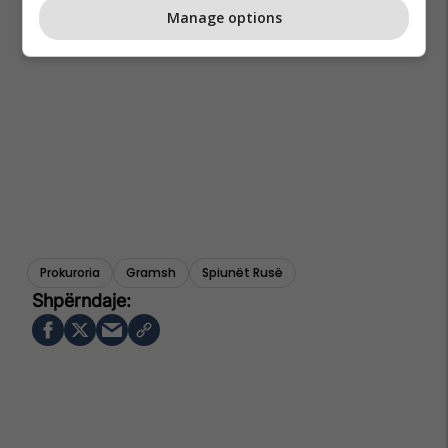
Manage options
Prokuroria
Gramsh
Spiunët Rusë