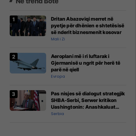
Në trend Botë
Dritan Abazoviqi merret në
pyetje për dhënien e shtetësisë
së nderit biznesmenit kosovar
Mali i Zi
Aeroplani më i ri luftarak i
Gjermanisë u ngrit për herë të
parë në qiell
Evropa
Pas nisjes së dialogut strategjik
SHBA-Serbi, Serwer kritikon
Uashingtonin: Anashkaluat
Banjskën, sulmin ndaj KFOR-it
Serbia
dhe rrëmbimin e Policëve të
Kosovës