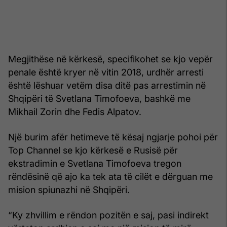
Megjithëse në kërkesë, specifikohet se kjo vepër
penale është kryer në vitin 2018, urdhër arresti
është lëshuar vetëm disa ditë pas arrestimin në
Shqipëri të Svetlana Timofoeva, bashkë me
Mikhail Zorin dhe Fedis Alpatov.
Një burim afër hetimeve të kësaj ngjarje pohoi për
Top Channel se kjo kërkesë e Rusisë për
ekstradimin e Svetlana Timofoeva tregon
rëndësinë që ajo ka tek ata të cilët e dërguan me
mision spiunazhi në Shqipëri.
“Ky zhvillim e rëndon pozitën e saj, pasi indirekt