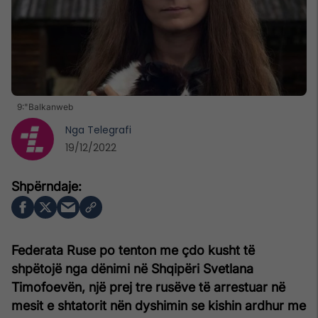
9:"Balkanweb
Nga
Telegrafi
19/12/2022
Federata Ruse po tenton me çdo kusht të
shpëtojë nga dënimi në Shqipëri Svetlana
Timofoevën, një prej tre rusëve të arrestuar në
mesit e shtatorit nën dyshimin se kishin ardhur me