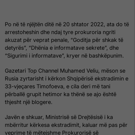
Po në të njëjtën ditë në 20 shtator 2022, ata do të
arrestoheshin dhe ndaj tyre prokuroria ngriti
akuzat për veprat penale, “Goditja për shkak të
detyrës”, “Dhënia e informatave sekrete”, dhe
“Sigurimi i informatave”, kryer në bashkëpunim.
Gazetari Top Channel Muhamed Veliu, mëson se
Rusia zyrtarisht i kërkon Shqipërisë ekstradimin e
33-vjeçares Timofoeva, e cila deri më tani
përballë grupit hetimor ka thënë se ajo është
thjesht një blogere.
Javën e shkuar, Ministrisë së Drejtësisë i ka
mbërritur kërkesa ekstradimit, kaluar më pas për
veprime të mëtejshme Prokurorisë së