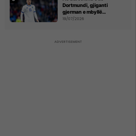
Dortmundi, gjiganti
gjerman e mbyllë
marrëveshjen për Fisnik
19/07/2026
Asllanin