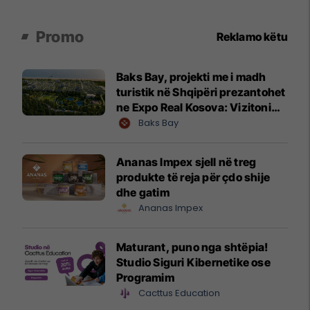
Promo
Reklamo këtu
Baks Bay, projekti me i madh
turistik në Shqipëri prezantohet
ne Expo Real Kosova: Vizitoni
shtandin dhe zbuloni
Baks Bay
mundësitë e investimit
Ananas Impex sjell në treg
produkte të reja për çdo shije
dhe gatim
Ananas Impex
Maturant, puno nga shtëpia!
Studio Siguri Kibernetike ose
Programim
Cacttus Education