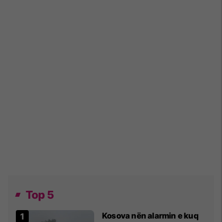
Top 5
Kosova nën alarmin e kuq