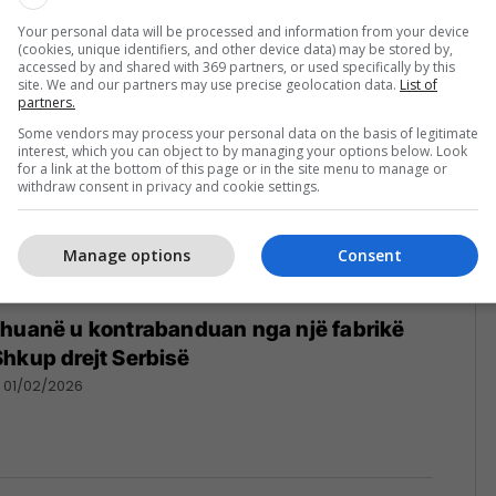
Your personal data will be processed and information from your device
(cookies, unique identifiers, and other device data) may be stored by,
accessed by and shared with 369 partners, or used specifically by this
site. We and our partners may use precise geolocation data.
List of
partners.
Some vendors may process your personal data on the basis of legitimate
interest, which you can object to by managing your options below. Look
for a link at the bottom of this page or in the site menu to manage or
withdraw consent in privacy and cookie settings.
Manage options
Consent
ihuanë u kontrabanduan nga një fabrikë
hkup drejt Serbisë
01/02/2026