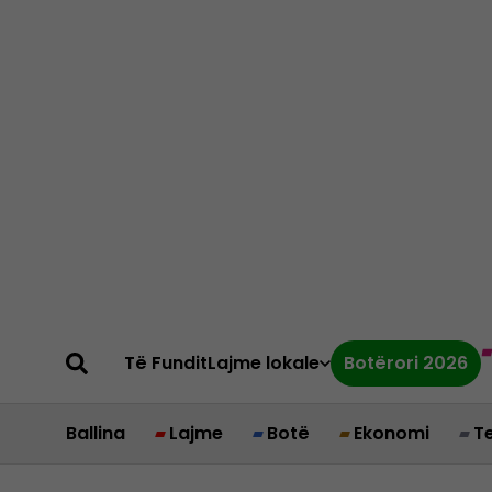
Të Fundit
Lajme lokale
Botërori 2026
Ballina
Lajme
Botë
Ekonomi
T