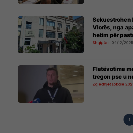
Sekuestrohen k
Vlorës, nga ap
hetim për past
Shqipëri
04/12/202
​Fletëvotime m
tregon pse u n
Zgjedhjet Lokale 202
1