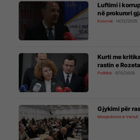
​Luftimi i korr
në prokurori gj
Kosovë
14/12/2025
Kurti me kritik
rastin e Rozeta
Politikë
11/12/2025
Gjykimi për ra
Maqedonia e Veriut