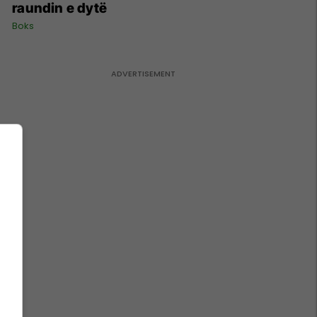
raundin e dytë
Boks