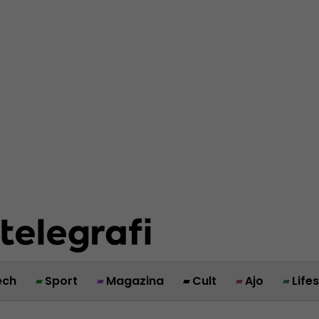
ech
Sport
Magazina
Cult
Ajo
Life