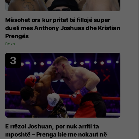
Mësohet ora kur pritet të fillojë super
dueli mes Anthony Joshuas dhe Kristian
Prengës
Boks
E rrëzoi Joshuan, por nuk arriti ta
mposhtë – Prenga bie me nokaut në