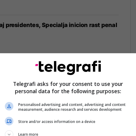
j presidentes, Specialja inicion rast penal
ës kërkon që Vuçiq të intervistohet në
en e të birit: Çfarë ndodhi në kafenenë
Telegrafi asks for your consent to use your
personal data for the following purposes:
Personalised advertising and content, advertising and content
measurement, audience research and services development
Store and/or access information on a device
ark e ndërkombëtarët tjerë nuk e kuptuan
 i aftë të maskonte atë që po ndodhte
Learn more