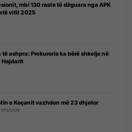
upsionit, mbi 130 raste të dëguara nga APK
atë vitit 2025
a të ashpra: Prokuroria ka bërë shkelje në
 Hajdarit
stin e Koçanit vazhdon më 23 dhjetor
11/12/2025