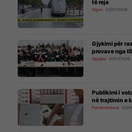
të reja
Siguri
02/07/2026
Gjykimi për ra
provave nga IS
Gjyqësi
01/07/2026
Publikimi i vot
në trajtimin e 
Parlamentare
02/0