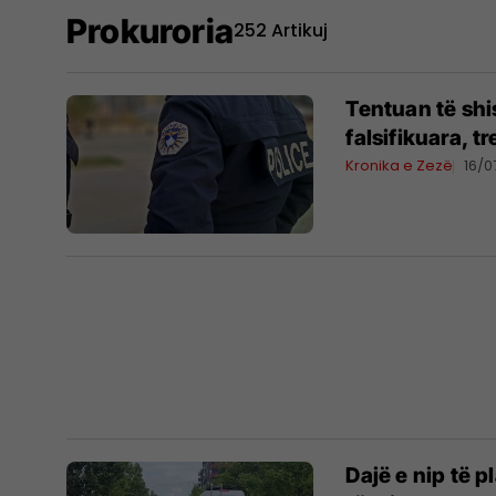
Prokuroria
252 Artikuj
Tentuan të sh
falsifikuara, t
Kronika e Zezë
16/0
Dajë e nip të 