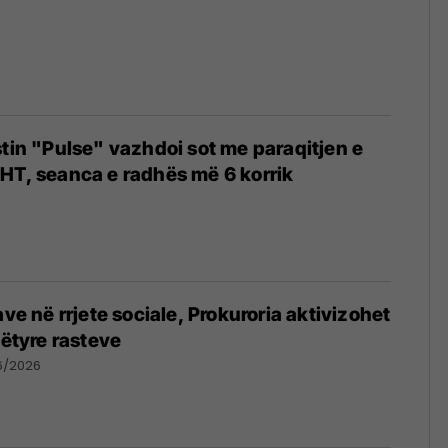
stin "Pulse" vazhdoi sot me paraqitjen e
HT, seanca e radhës më 6 korrik
ave në rrjete sociale, Prokuroria aktivizohet
këtyre rasteve
6/2026