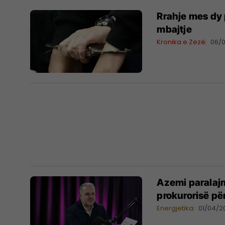
Rrahje mes dy 
mbajtje
Kronika e Zezë
06/
Azemi paralajm
prokurorisë pë
Energjetika
01/04/2