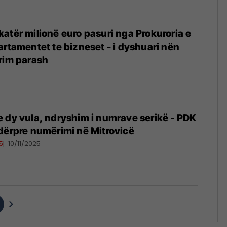
atër milionë euro pasuri nga Prokuroria e
artamentet te bizneset - i dyshuari nën
rim parash
5
e dy vula, ndryshim i numrave serikë - PDK
dërpre numërimi në Mitrovicë
5
10/11/2025