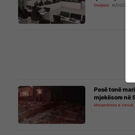
Drejtësi
10/02/2026
Pesë tonë mar
mjekësore në S
Maqedonia e Veriut