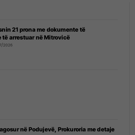
isnin 21 prona me dokumente të
re të arrestuar në Mitrovicë
7/2026
plagosur në Podujevë, Prokuroria me detaje