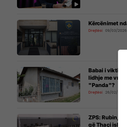
Kërcënimet nda
Drejtësi
09/03/2026
​Babai i viktim
lidhje me vrasj
"Panda"?
Drejtësi
26/02/2026
ZPS: Rubin, Cl
që Thaçi ishte