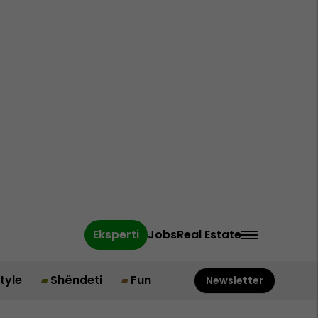
Eksperti
Jobs
Real Estate
style
Shëndeti
Fun
Newsletter