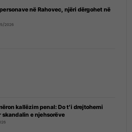
personave në Rahovec, njëri dërgohet në
05/2026
ëron kallëzim penal: Do t’i drejtohemi
r skandalin e njehsorëve
026