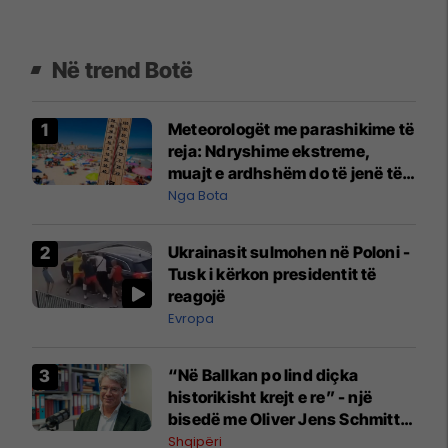
Në trend Botë
Meteorologët me parashikime të
reja: Ndryshime ekstreme,
muajt e ardhshëm do të jenë të
pazakontë
Nga Bota
Ukrainasit sulmohen në Poloni -
Tusk i kërkon presidentit të
reagojë
Evropa
“Në Ballkan po lind diçka
historikisht krejt e re” - një
bisedë me Oliver Jens Schmitt
mbi protestat në Shqipëri dhe të
Shqipëri