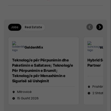
kaluarën e rajonit
Jobs
Real Estate
GoldenMix
sunci
Teknolog/e për Përpunimin dhe
Hybrid Senio
Paketimin e Sallatave; Teknolog/e
Partner
Për Përpunimin e Brumit;
Teknolog/e për Menaxhimin e
Sigurisë së Ushqimit
Prishtinë
Mitrovicë
2 Shtator 2
15 Gusht 2026