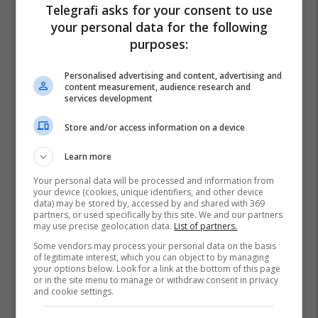
Telegrafi asks for your consent to use
your personal data for the following
purposes:
Personalised advertising and content, advertising and
content measurement, audience research and
services development
Store and/or access information on a device
Learn more
Your personal data will be processed and information from
your device (cookies, unique identifiers, and other device
data) may be stored by, accessed by and shared with 369
partners, or used specifically by this site. We and our partners
may use precise geolocation data.
List of partners.
Juela Nikolli
Shendrit Lumi
Big Brother Vip Albania
Some vendors may process your personal data on the basis
of legitimate interest, which you can object to by managing
your options below. Look for a link at the bottom of this page
or in the site menu to manage or withdraw consent in privacy
and cookie settings.