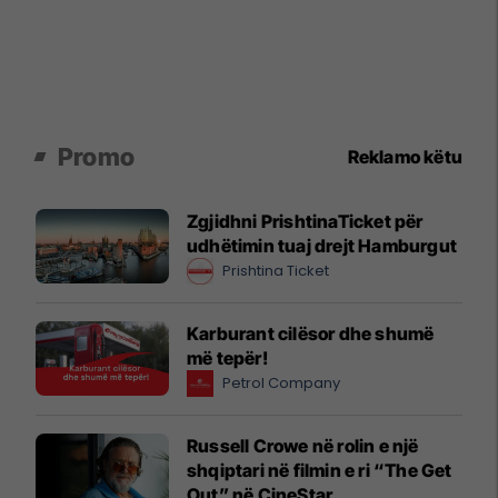
Promo
Reklamo këtu
Zgjidhni PrishtinaTicket për
udhëtimin tuaj drejt Hamburgut
Prishtina Ticket
Karburant cilësor dhe shumë
më tepër!
Petrol Company
Russell Crowe në rolin e një
shqiptari në filmin e ri “The Get
Out” në CineStar