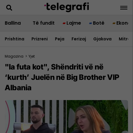
Ballina
Të fundit
Lajme
Botë
Ekono
Prishtina
Prizreni
Peja
Ferizaj
Gjakova
Mitrov
Magazina
>
Yjet
"Ia futa kot", Shëndriti vë në
‘kurth’ Juelën në Big Brother VIP
Albania