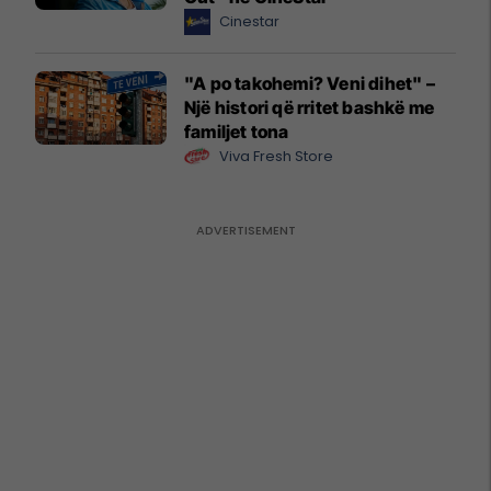
Cinestar
"A po takohemi? Veni dihet" –
Një histori që rritet bashkë me
familjet tona
Viva Fresh Store