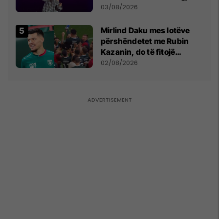
- dhe bota digjitale serbe
03/08/2026
shpall gjendjen e luftës
Mirlind Daku mes lotëve
përshëndetet me Rubin
Kazanin, do të fitojë
miliona te Spartak Moska
02/08/2026