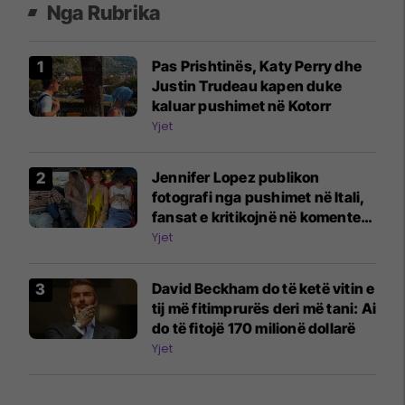
Nga Rubrika
Pas Prishtinës, Katy Perry dhe
Justin Trudeau kapen duke
kaluar pushimet në Kotorr
Yjet
Jennifer Lopez publikon
fotografi nga pushimet në Itali,
fansat e kritikojnë në komente:
Fëmijët e tu janë vazhdimisht në
Yjet
telefona
David Beckham do të ketë vitin e
tij më fitimprurës deri më tani: Ai
do të fitojë 170 milionë dollarë
Yjet