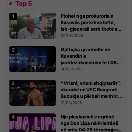
Top 5
Ftohet nga prokuroria e
Kosovës për krime lufte,
ish-gjenerali serb thotë se
dikush e tradhtoi në
02/08/2026
Beograd
Gjithçka që ndodhi në
Kuvendin e
jashtëzakonshëm të LDK-
së
30/07/2026
“Vrisni, vrisni shqiptarët”,
skandal në UFC Beograd:
Buzukja u përball me thirrje
anti-shqiptare nga
01/08/2026
tribunat
Një pleskavicë e ngrënë
nga Dua Lipa në Prishtinë
në orën 04:28 të mëngjesit