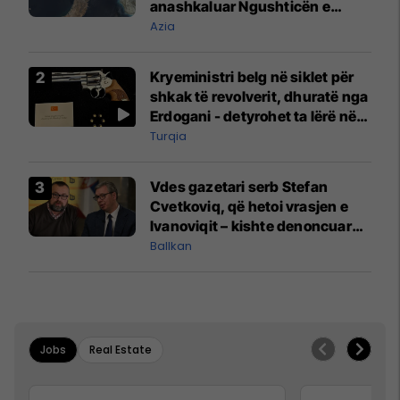
anashkaluar Ngushticën e
Hormuzit
Azia
Kryeministri belg në siklet për
shkak të revolverit, dhuratë nga
Erdogani - detyrohet ta lërë në
një bazë ushtarake
Turqia
Vdes gazetari serb Stefan
Cvetkoviq, që hetoi vrasjen e
Ivanoviqit – kishte denoncuar
kërcënime ndaj vëllezërve
Ballkan
Vuçiq
Jobs
Real Estate