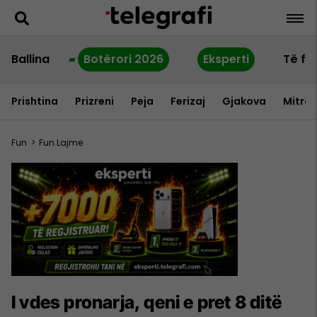
Ballina
Botërori 2026
Eksperti
Të fu
Prishtina
Prizreni
Peja
Ferizaj
Gjakova
Mitrov
Fun
>
Fun Lajme
I vdes pronarja, qeni e pret 8 ditë