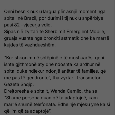
Qeni besnik nuk u largua për asnjë moment nga
spitali në Brazil, por durimi i tij nuk u shpërblye
pasi 82 –vjeçarja vdiq.
Sipas një zyrtari të Shërbimit Emergjent Mobile,
gruaja vuante nga bronkiti astmatik dhe ka marrë
kujdes të vazhdueshëm.
“Kur shkonim në shtëpinë e të moshuarës, qeni
ishte gjithmonë aty dhe ndoshta ka ardhur në
spital duke ndjekur ndonjë anëtar të familjes, që
më pas të qëndronte”, tha zyrtari, transmeton
Gazeta Shqip.
Drejtoresha e spitalit, Wanda Camilo, tha se
“Shumë persona duan që ta adaptojnë, kam
marrë shumë telefonata. Edhe një mjeku ynë ka si
qëllim që ta adaptojë”.