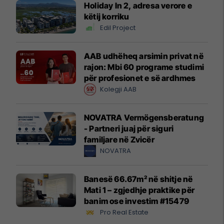
Holiday In 2, adresa verore e
këtij korriku
Edil Project
AAB udhëheq arsimin privat në
rajon: Mbi 60 programe studimi
për profesionet e së ardhmes
Kolegji AAB
NOVATRA Vermögensberatung
- Partneri juaj për siguri
familjare në Zvicër
NOVATRA
Banesë 66.67m² në shitje në
Mati 1 – zgjedhje praktike për
banim ose investim #15479
Pro Real Estate