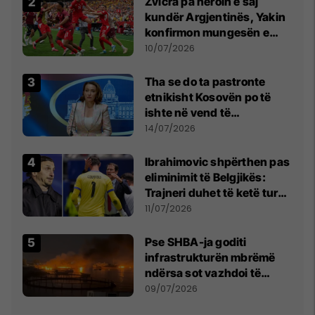
Zvicra pa heroin e saj
kundër Argjentinës, Yakin
konfirmon mungesën e
madhe
10/07/2026
Tha se do ta pastronte
etnikisht Kosovën po të
ishte në vend të
Millosheviqit, Lëvizja e
14/07/2026
Qytetarëve të Lirë në Serbi
kërkon shkarkimin e
Ibrahimovic shpërthen pas
menjëhershëm të
eliminimit të Belgjikës:
Snezhana Paunoviq
Trajneri duhet të ketë turp,
ai lojtar se meritoi të luante
11/07/2026
Pse SHBA-ja goditi
infrastrukturën mbrëmë
ndërsa sot vazhdoi të
zmbrapsë sulmet iraniane
09/07/2026