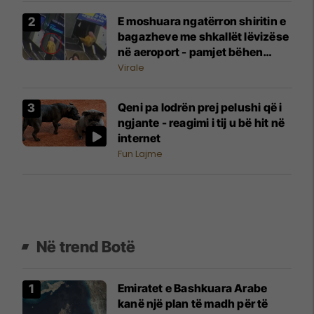
E moshuara ngatërron shiritin e
bagazheve me shkallët lëvizëse
në aeroport - pamjet bëhen
virale
Virale
Qeni pa lodrën prej pelushi që i
ngjante - reagimi i tij u bë hit në
internet
Fun Lajme
Në trend Botë
Emiratet e Bashkuara Arabe
kanë një plan të madh për të