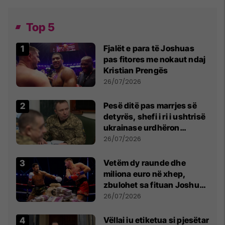
Top 5
Fjalët e para të Joshuas
pas fitores me nokaut ndaj
Kristian Prengës
26/07/2026
Pesë ditë pas marrjes së
detyrës, shefi i ri i ushtrisë
ukrainase urdhëron
kontroll të madh
26/07/2026
Vetëm dy raunde dhe
miliona euro në xhep,
zbulohet sa fituan Joshua
e Prenga
26/07/2026
Vëllai iu etiketua si pjesëtar