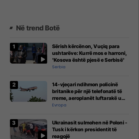
Në trend Botë
Sërish kërcënon, Vuçiq para
ushtarëve: Kurrë mos e harroni,
'Kosova është pjesë e Serbisë'
Serbia
14-vjeçari ndihmon policinë
britanike për një telefonatë të
rreme, aeroplanët luftarakë u
ngritën në ajër për të
Evropa
interceptuar fluturaken e Qatar
Airways që po shkonte drejt
Ukrainasit sulmohen në Poloni -
Mançesterit
Tusk i kërkon presidentit të
reagojë