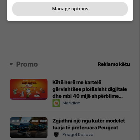
Manage options
Promo
Reklamo këtu
Këtë herë me kartelë
gërvishtëse plotësisht digjitale
dhe mbi 40 mijë shpërblime
instant!
Meridian
Zgjidhni një nga katër modelet
tuaja të preferuara Peugeot
Peugot Kosova