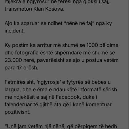
mjekra e ngjyrosur në tërësi nga gjoksi i saj,
transmeton Klan Kosova.
Ajo ka sqaruar se ndihet “nënë në faj” nga ky
incident.
Ky postim ka arritur më shumë se 1000 pëlqime
dhe fotografia është shpërndarë më shumë se
23.000 herë, pavarësisht se ajo u postua vetëm
para 17 orësh.
Fatmirësisht, ‘ngjyrosja’ e fytyrës së bebes u
largua, dhe e ëma e ndau këtë informatë sërish
me ndjekësit e saj në Facebook, duke i
falenderuar të gjithë ata që i kanë komentuar
pozitivisht.
“Unë jam vetëm një nënë, që përpiqem të hedh