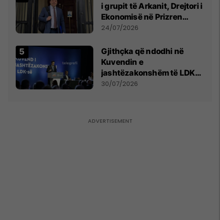
i grupit të Arkanit, Drejtori i
Ekonomisë në Prizren
mohon pretendimet
24/07/2026
Gjithçka që ndodhi në
Kuvendin e
jashtëzakonshëm të LDK-
së
30/07/2026