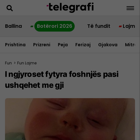
Ballina
Botërori 2026
Të fundit
Lajme
Prishtina
Prizreni
Peja
Ferizaj
Gjakova
Mitrov
Fun
>
Fun Lajme
I ngjyroset fytyra foshnjës pasi
ushqehet me gji