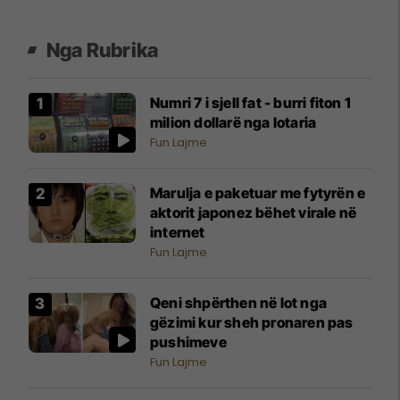
Nga Rubrika
Numri 7 i sjell fat - burri fiton 1
milion dollarë nga lotaria
Fun Lajme
Marulja e paketuar me fytyrën e
aktorit japonez bëhet virale në
internet
Fun Lajme
Qeni shpërthen në lot nga
gëzimi kur sheh pronaren pas
pushimeve
Fun Lajme