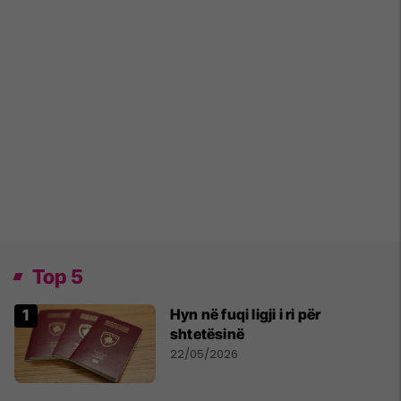
Top 5
Hyn në fuqi ligji i ri për
shtetësinë
22/05/2026