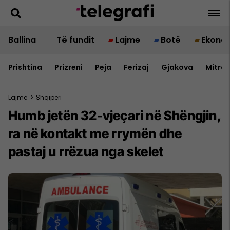
Ballina
Të fundit
Lajme
Botë
Ekono
Prishtina
Prizreni
Peja
Ferizaj
Gjakova
Mitrov
Lajme
>
Shqipëri
Humb jetën 32-vjeçari në Shëngjin,
ra në kontakt me rrymën dhe
pastaj u rrëzua nga skelet