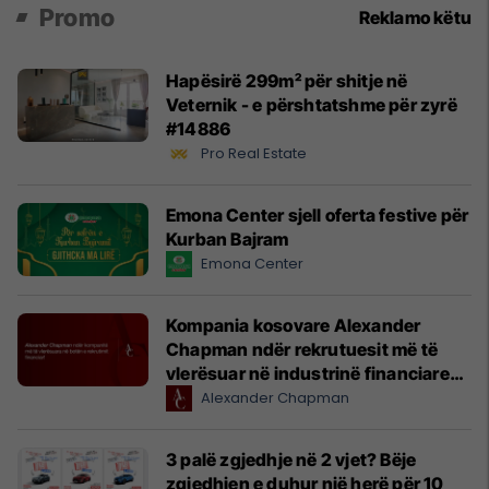
Promo
Reklamo këtu
Hapësirë 299m² për shitje në
Veternik - e përshtatshme për zyrë
#14886
Pro Real Estate
Emona Center sjell oferta festive për
Kurban Bajram
Emona Center
Kompania kosovare Alexander
Chapman ndër rekrutuesit më të
vlerësuar në industrinë financiare
globale
Alexander Chapman
3 palë zgjedhje në 2 vjet? Bëje
zgjedhjen e duhur një herë për 10