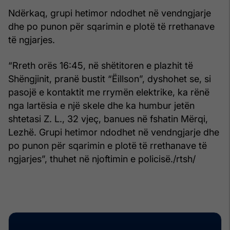
Ndërkaq, grupi hetimor ndodhet në vendngjarje
dhe po punon për sqarimin e plotë të rrethanave
të ngjarjes.
“Rreth orës 16:45, në shëtitoren e plazhit të
Shëngjinit, pranë bustit “Ëillson”, dyshohet se, si
pasojë e kontaktit me rrymën elektrike, ka rënë
nga lartësia e një skele dhe ka humbur jetën
shtetasi Z. L., 32 vjeç, banues në fshatin Mërqi,
Lezhë. Grupi hetimor ndodhet në vendngjarje dhe
po punon për sqarimin e plotë të rrethanave të
ngjarjes”, thuhet në njoftimin e policisë./rtsh/