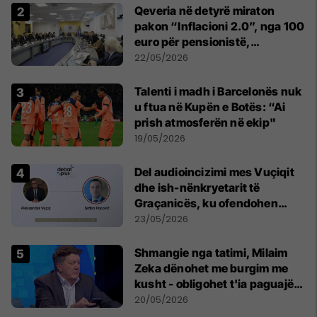
Qeveria në detyrë miraton
pakon “Inflacioni 2.0”, nga 100
euro për pensionistë,
punëtorët privat, fëmijë dhe
22/05/2026
studentë
Talenti i madh i Barcelonës nuk
u ftua në Kupën e Botës: “Ai
prish atmosferën në ekip"
19/05/2026
Del audioincizimi mes Vuçiqit
dhe ish-nënkryetarit të
Graçanicës, ku ofendohen
krerë të Kishës Ortodokse
23/05/2026
Serbe
Shmangie nga tatimi, Milaim
Zeka dënohet me burgim me
kusht - obligohet t'ia paguajë
ATK-së 81 mijë euro
20/05/2026