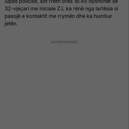
Sipas policisë, sot rreth orës 16:45 dyshohet se
32-vjeçari me iniciale Z.L ka rënë nga lartësia si
pasojë e kontaktit me rrymën dhe ka humbur
jetën.