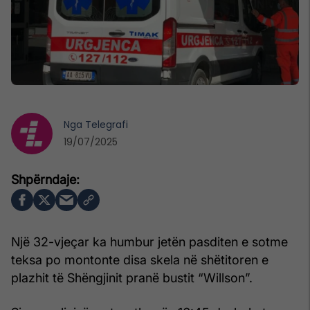
Nga
Telegrafi
19/07/2025
Një 32-vjeçar ka humbur jetën pasditen e sotme
teksa po montonte disa skela në shëtitoren e
plazhit të Shëngjinit pranë bustit “Willson”.