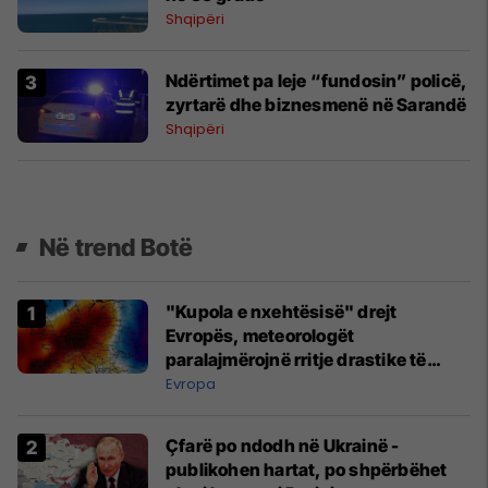
Shqipëri
Ndërtimet pa leje “fundosin” policë,
zyrtarë dhe biznesmenë në Sarandë
Shqipëri
Në trend Botë
"Kupola e nxehtësisë" drejt
Evropës, meteorologët
paralajmërojnë rritje drastike të
temperaturave
Evropa
Çfarë po ndodh në Ukrainë -
publikohen hartat, po shpërbëhet