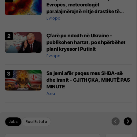
Evropës, meteorologët
paralajmërojnë rritje drastike të
temperaturave
Evropa
Çfarë po ndodh në Ukrainë -
publikohen hartat, po shpërbëhet
plani kryesor i Putinit
Evropa
Sa jemi afër paqes mes SHBA-së
dhe Iranit - GJITHÇKA, MINUTË PAS
MINUTE
Azia
Jobs
Real Estate