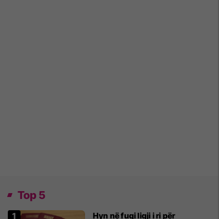
Top 5
Hyn në fuqi ligji i ri për