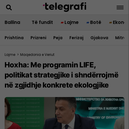
Ballina
Të fundit
Lajme
Botë
Ekono
Prishtina
Prizreni
Peja
Ferizaj
Gjakova
Mitrov
Lajme
>
Maqedonia e Veriut
Hoxha: Me programin LIFE,
politikat strategjike i shndërrojmë
në zgjidhje konkrete ekologjike