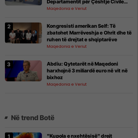
Departamentit për Çështje Civile
pranë MPB
Maqedonia e Veriut
Kongresisti amerikan Self: Të
zbatohet Marrëveshja e Ohrit dhe të
ruhen të drejtat e shqiptarëve
Maqedonia e Veriut
Abdiu: Qytetarët në Maqedoni
harxhojnë 3 miliardë euro në vit në
bixhoz
Maqedonia e Veriut
Në trend Botë
"Kupola e nxehtësisë" drejt