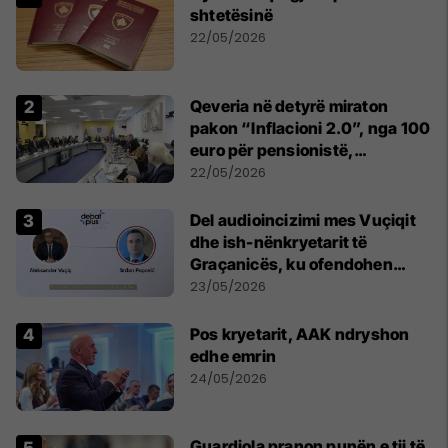
shtetësinë
22/05/2026
Qeveria në detyrë miraton
pakon “Inflacioni 2.0”, nga 100
euro për pensionistë,
punëtorët privat, fëmijë dhe
22/05/2026
studentë
Del audioincizimi mes Vuçiqit
dhe ish-nënkryetarit të
Graçanicës, ku ofendohen
krerë të Kishës Ortodokse
23/05/2026
Serbe
Pos kryetarit, AAK ndryshon
edhe emrin
24/05/2026
Guardiola pranon punën e tij të