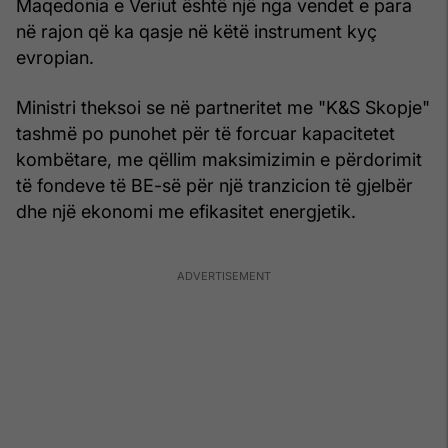
Maqedonia e Veriut është një nga vendet e para
në rajon që ka qasje në këtë instrument kyç
evropian.
Ministri theksoi se në partneritet me "K&S Skopje"
tashmë po punohet për të forcuar kapacitetet
kombëtare, me qëllim maksimizimin e përdorimit
të fondeve të BE-së për një tranzicion të gjelbër
dhe një ekonomi me efikasitet energjetik.