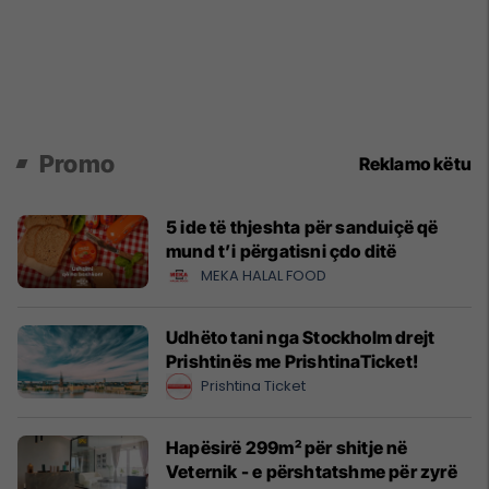
Promo
Reklamo këtu
5 ide të thjeshta për sanduiçë që
mund t’i përgatisni çdo ditë
MEKA HALAL FOOD
Udhëto tani nga Stockholm drejt
Prishtinës me PrishtinaTicket!
Prishtina Ticket
Hapësirë 299m² për shitje në
Veternik - e përshtatshme për zyrë