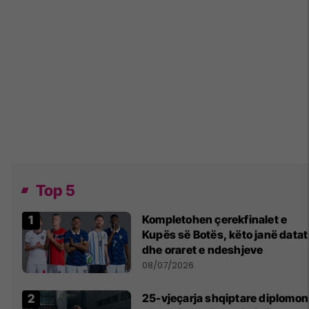
Top 5
Kompletohen çerekfinalet e
Kupës së Botës, këto janë datat
dhe oraret e ndeshjeve
08/07/2026
25-vjeçarja shqiptare diplomon