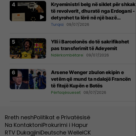
Kryeministri belg në siklet për shkak
të revolverit, dhuratë nga Erdogani -
detyrohet ta lërë në një bazë
ushtarake
Turqia
09/07/2026
Ylli i Barcelonës do të sakrifikohet
pas transferimit të Adeyemit
Ndërkombëtare
09/07/2026
Arsene Wenger zbulon ekipin e
vetëm që mund ta ndalojë Francën
të fitojë Kupën e Botës
Përfaqësueset
08/07/2026
Rreth nesh
Politikat e Privatësisë
Na Kontaktoni
Prokurimi i Hapur
RTV Dukagjini
Deutsche Welle
ICK