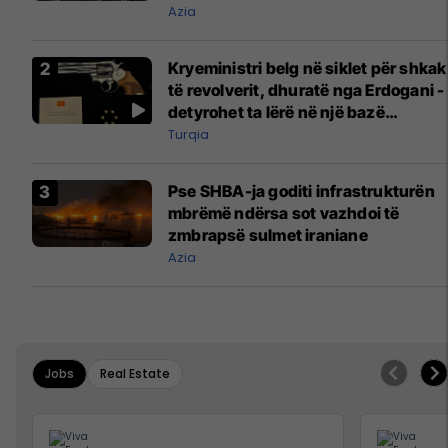
Azia
Kryeministri belg në siklet për shkak
të revolverit, dhuratë nga Erdogani -
detyrohet ta lërë në një bazë
ushtarake
Turqia
Pse SHBA-ja goditi infrastrukturën
mbrëmë ndërsa sot vazhdoi të
zmbrapsë sulmet iraniane
Azia
Jobs
Real Estate