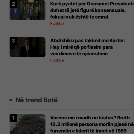
Kurti pyetet për Osmanin: Presidenti
duhet të jetë figurë konsensuale,
fokusi nuk është te emrat
Politikë
Abdixhiku pas takimit me Kurtin:
Hap i mirë që po flasim para
vendimeve të njëanshme
Politikë
Në trend Botë
Varrimi më i madh në histori? Rreth
10.2 milionë persona morën pjesë në
funeralin e liderit të Iranit në 1989