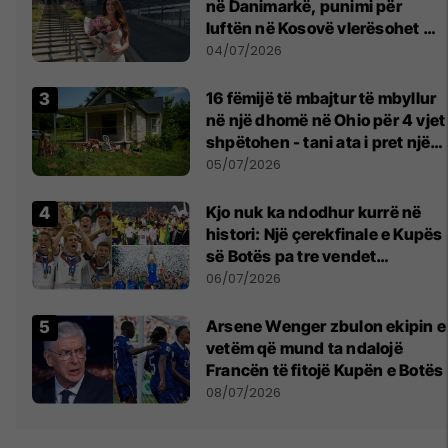
në Danimarkë, punimi për
luftën në Kosovë vlerësohet me
notën më të lartë
04/07/2026
16 fëmijë të mbajtur të mbyllur
në një dhomë në Ohio për 4 vjet
shpëtohen - tani ata i pret një
sfidë e madhe
05/07/2026
Kjo nuk ka ndodhur kurrë në
histori: Një çerekfinale e Kupës
së Botës pa tre vendet
legjendare të futbollit
06/07/2026
Arsene Wenger zbulon ekipin e
vetëm që mund ta ndalojë
Francën të fitojë Kupën e Botës
08/07/2026