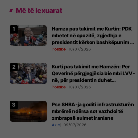
Më të lexuarat
Hamza pas takimit me Kurtin: PDK
mbetet në opozitë, zgjedhja e
presidentit kërkon bashkëpunim me
LVV-në
Politikë
10/07/2026
Kurti pas takimit me Hamzën: Për
Qeverinë përgjegjësia bie mbi LVV-
në, për presidentin duhet
bashkëpunim i të gjitha partive
Politikë
10/07/2026
Pse SHBA-ja goditi infrastrukturën
mbrëmë ndërsa sot vazhdoi të
zmbrapsë sulmet iraniane
Azia
09/07/2026