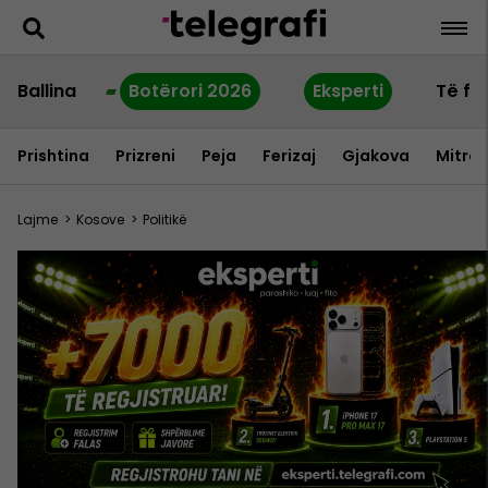
Ballina
Botërori 2026
Eksperti
Të fu
Prishtina
Prizreni
Peja
Ferizaj
Gjakova
Mitrov
Lajme
>
Kosove
>
Politikë