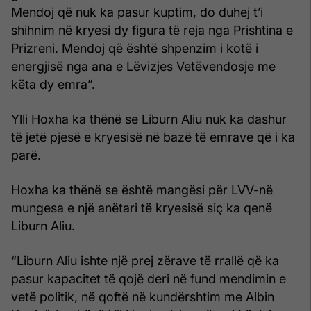
Mendoj që nuk ka pasur kuptim, do duhej t’i
shihnim në kryesi dy figura të reja nga Prishtina e
Prizreni. Mendoj që është shpenzim i kotë i
energjisë nga ana e Lëvizjes Vetëvendosje me
këta dy emra”.
Ylli Hoxha ka thënë se Liburn Aliu nuk ka dashur
të jetë pjesë e kryesisë në bazë të emrave që i ka
parë.
Hoxha ka thënë se është mangësi për LVV-në
mungesa e një anëtari të kryesisë siç ka qenë
Liburn Aliu.
“Liburn Aliu ishte një prej zërave të rrallë që ka
pasur kapacitet të qojë deri në fund mendimin e
vetë politik, në qoftë në kundërshtim me Albin