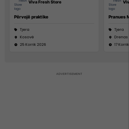
Viva Fresh Store
Vi
Përvojë praktike
Pranues M
Tjera
Tjera
Kosovë
Drenas
25 Korrik 2026
17 Korri