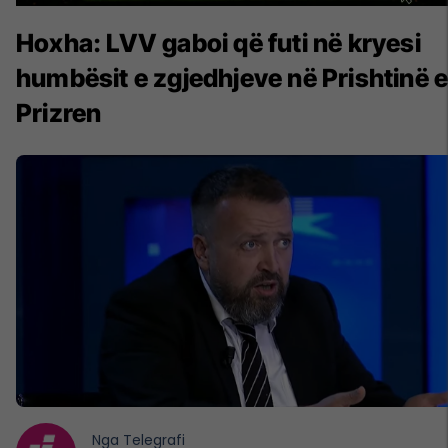
Hoxha: LVV gaboi që futi në kryesi
humbësit e zgjedhjeve në Prishtinë 
Prizren
Nga
Telegrafi