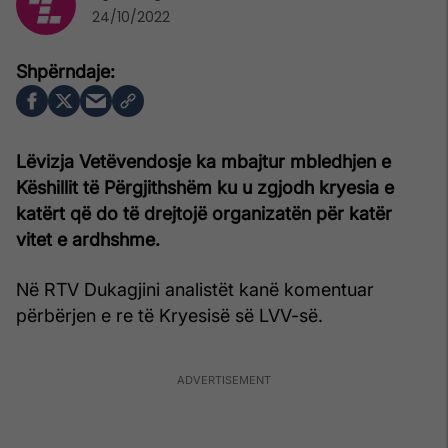
24/10/2022
Lëvizja Vetëvendosje ka mbajtur mbledhjen e
Këshillit të Përgjithshëm ku u zgjodh kryesia e
katërt që do të drejtojë organizatën për katër
vitet e ardhshme.
Në RTV Dukagjini analistët kanë komentuar
përbërjen e re të Kryesisë së LVV-së.