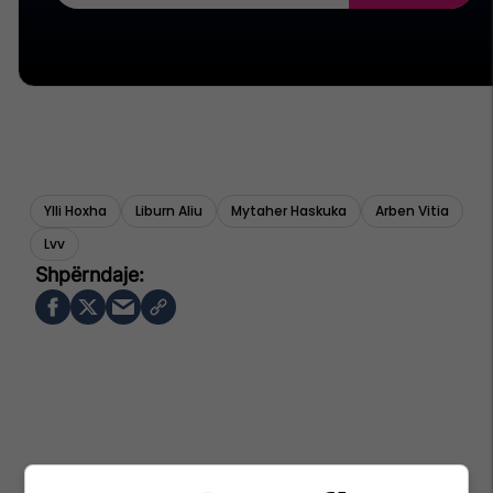
Ylli Hoxha
Liburn Aliu
Mytaher Haskuka
Arben Vitia
Lvv