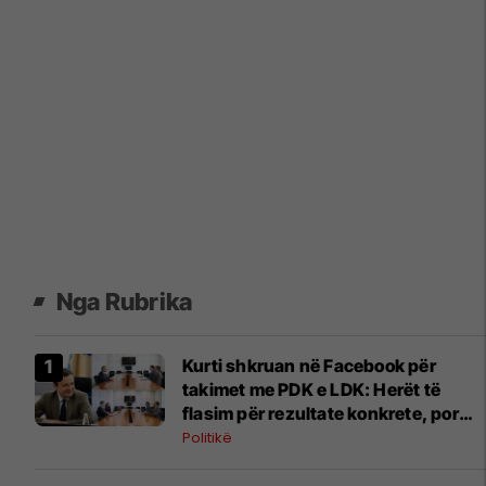
Nga Rubrika
Kurti shkruan në Facebook për
takimet me PDK e LDK: Herët të
flasim për rezultate konkrete, por
mbetemi optimistë
Politikë