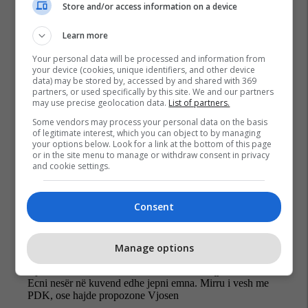
Store and/or access information on a device
Learn more
Avdullah Hoti
Ldk
Zgjedhje E Presidentit
Your personal data will be processed and information from
your device (cookies, unique identifiers, and other device
data) may be stored by, accessed by and shared with 369
partners, or used specifically by this site. We and our partners
may use precise geolocation data.
List of partners.
Some vendors may process your personal data on the basis
of legitimate interest, which you can object to by managing
your options below. Look for a link at the bottom of this page
or in the site menu to manage or withdraw consent in privacy
and cookie settings.
Consent
Manage options