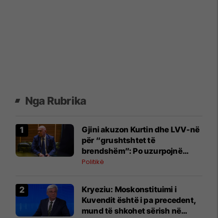
Nga Rubrika
Gjini akuzon Kurtin dhe LVV-në
për “grushtshtet të
brendshëm”: Po uzurpojnë
institucionet
Politikë
​Kryeziu: Moskonstituimi i
Kuvendit është i pa precedent,
mund të shkohet sërish në