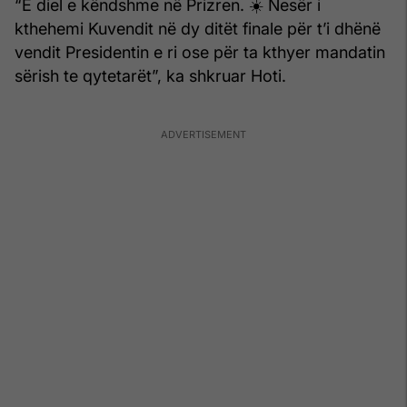
“E diel e këndshme në Prizren. ☀️ Nesër i
kthehemi Kuvendit në dy ditët finale për t’i dhënë
vendit Presidentin e ri ose për ta kthyer mandatin
sërish te qytetarët”, ka shkruar Hoti.