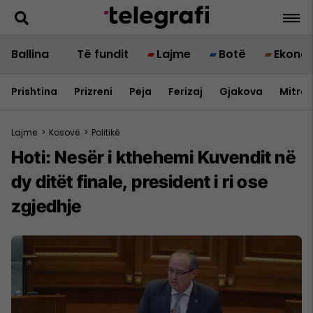
Ballina
Të fundit
Lajme
Botë
Ekono
Prishtina
Prizreni
Peja
Ferizaj
Gjakova
Mitrov
Lajme
>
Kosovë
>
Politikë
Hoti: Nesër i kthehemi Kuvendit në
dy ditët finale, president i ri ose
zgjedhje