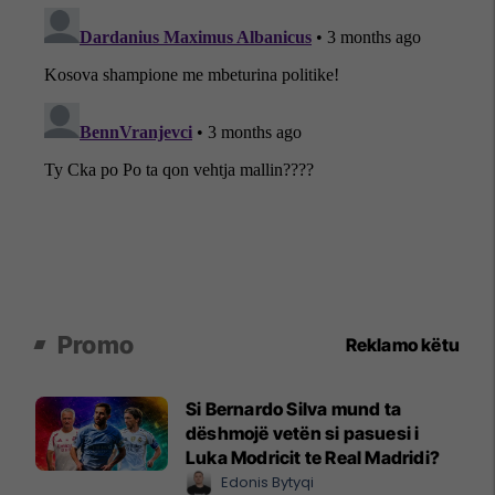
Promo
Reklamo këtu
Si Bernardo Silva mund ta
dëshmojë vetën si pasuesi i
Luka Modricit te Real Madridi?
Edonis Bytyqi