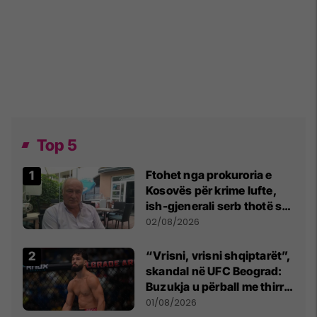
Top 5
Ftohet nga prokuroria e
Kosovës për krime lufte,
ish-gjenerali serb thotë se
dikush e tradhtoi në
02/08/2026
Beograd
“Vrisni, vrisni shqiptarët”,
skandal në UFC Beograd:
Buzukja u përball me thirrje
anti-shqiptare nga
01/08/2026