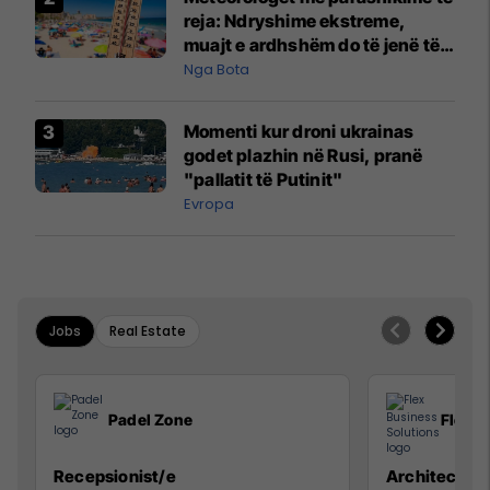
reja: Ndryshime ekstreme,
muajt e ardhshëm do të jenë të
pazakontë
Nga Bota
Momenti kur droni ukrainas
godet plazhin në Rusi, pranë
"pallatit të Putinit"
Evropa
Jobs
Real Estate
Padel Zone
Flex B
Recepsionist/e
Architect