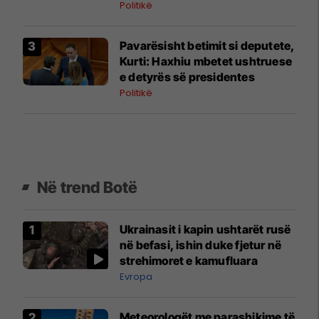
zgjedhje
Politikë
Pavarësisht betimit si deputete,
Kurti: Haxhiu mbetet ushtruese
e detyrës së presidentes
Politikë
Në trend Botë
Ukrainasit i kapin ushtarët rusë
në befasi, ishin duke fjetur në
strehimoret e kamufluara
Evropa
Meteorologët me parashikime të