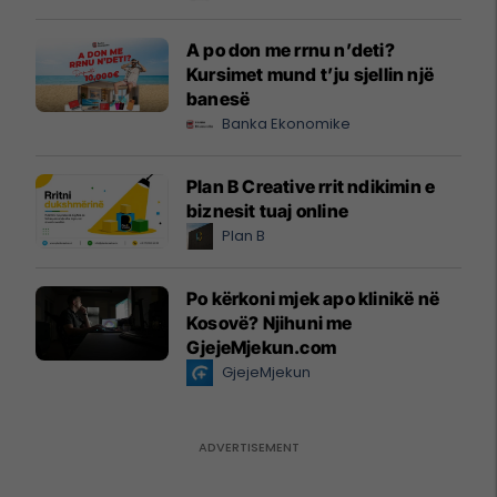
A po don me rrnu n’deti?
Kursimet mund t’ju sjellin një
banesë
Banka Ekonomike
Plan B Creative rrit ndikimin e
biznesit tuaj online
Plan B
Po kërkoni mjek apo klinikë në
Kosovë? Njihuni me
GjejeMjekun.com
GjejeMjekun