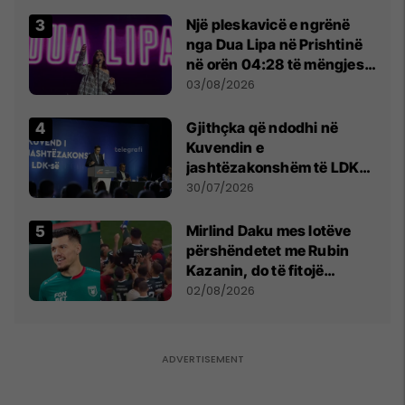
tribunat
Një pleskavicë e ngrënë
nga Dua Lipa në Prishtinë
në orën 04:28 të mëngjesit
- dhe bota digjitale serbe
03/08/2026
shpall gjendjen e luftës
Gjithçka që ndodhi në
Kuvendin e
jashtëzakonshëm të LDK-
së
30/07/2026
Mirlind Daku mes lotëve
përshëndetet me Rubin
Kazanin, do të fitojë
miliona te Spartak Moska
02/08/2026