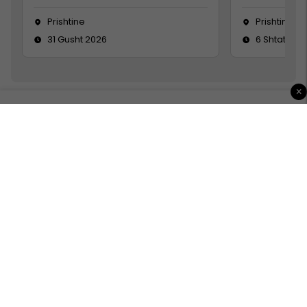
Prishtine
Prishtinë
31 Gusht 2026
6 Shtator 2
×