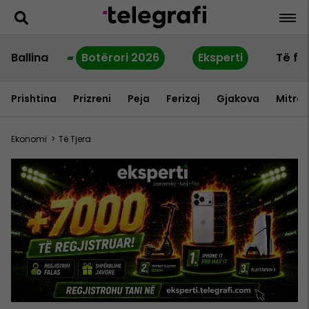
Ballina
Botërori 2026
Eksperti
Të fu
Prishtina
Prizreni
Peja
Ferizaj
Gjakova
Mitrov
Ekonomi
>
Të Tjera