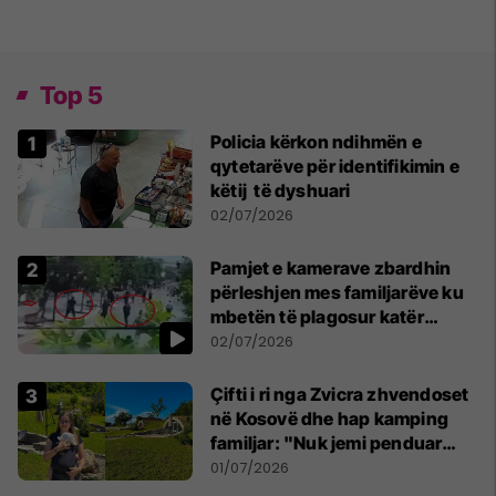
Top 5
Policia kërkon ndihmën e
qytetarëve për identifikimin e
këtij të dyshuari
02/07/2026
Pamjet e kamerave zbardhin
përleshjen mes familjarëve ku
mbetën të plagosur katër
persona
02/07/2026
Çifti i ri nga Zvicra zhvendoset
në Kosovë dhe hap kamping
familjar: "Nuk jemi penduar
asnjë ditë"
01/07/2026