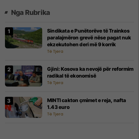
Nga Rubrika
Sindikata e Punëtorëve të Trainkos
paralajmëron grevë nëse pagat nuk
ekzekutohen deri më 9 korrik
Të Tjera
Gjini: Kosova ka nevojë për reformim
radikal të ekonomisë
Të Tjera
MINTI cakton çmimet e reja, nafta
1.43 euro
Të Tjera