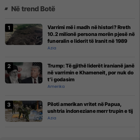
Në trend Botë
Varrimi më i madh në histori? Rreth
10.2 milionë persona morën pjesë në
funeralin e liderit të Iranit në 1989
Azia
Trump: Të gjithë liderët iranianë janë
në varrimin e Khameneit, por nuk do
t’i godasim
Amerika
Piloti amerikan vritet në Papua,
ushtria indoneziane merr trupin e tij
Azia