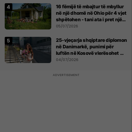
16 fëmijë të mbajtur të mbyllur
në një dhomë në Ohio për 4 vjet
shpëtohen - tani ata i pret një
sfidë e madhe
05/07/2026
25-vjeçarja shqiptare diplomon
në Danimarkë, punimi për
luftën në Kosovë vlerësohet me
notën më të lartë
04/07/2026