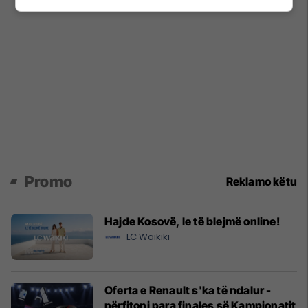
Promo
Reklamo këtu
Hajde Kosovë, le të blejmë online!
LC Waikiki
Oferta e Renault s'ka të ndalur -
përfitoni para finales së Kampionatit