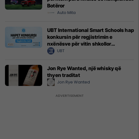
Botëror
Auto Mita
UBT International Smart Schools hap
konkursin për regjistrimin e
nxënësve për vitin shkollor
2026/2027
UBT
Jon Rye Wanted, një whisky që
thyen traditat
Jon Rye Wanted