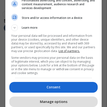
Personalised advertising and content, advertising and
content measurement, audience research and
services development
Avdullah Hoti
Shpend Ahmeti
Halim Halimi
Store and/or access information on a device
Learn more
Your personal data will be processed and information from
your device (cookies, unique identifiers, and other device
data) may be stored by, accessed by and shared with 369
partners, or used specifically by this site. We and our partners
may use precise geolocation data.
List of partners.
Some vendors may process your personal data on the basis
of legitimate interest, which you can object to by managing
your options below. Look for a link at the bottom of this page
or in the site menu to manage or withdraw consent in privacy
and cookie settings.
Consent
Manage options