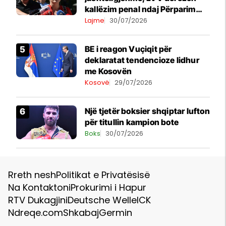
kallëzim penal ndaj Përparim
Ramës dhe zyrtarëve të
Lajme
30/07/2026
kabinetit të tij
BE i reagon Vuçiqit për
deklaratat tendencioze lidhur
me Kosovën
Kosovë
29/07/2026
Një tjetër boksier shqiptar lufton
për titullin kampion bote
Boks
30/07/2026
Rreth nesh
Politikat e Privatësisë
Na Kontaktoni
Prokurimi i Hapur
RTV Dukagjini
Deutsche Welle
ICK
Ndreqe.com
Shkabaj
Germin