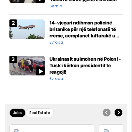
Serbia
14-vjeçari ndihmon policinë
britanike për një telefonatë të
rreme, aeroplanët luftarakë u
ngritën në ajër për të
Evropa
interceptuar fluturaken e Qatar
Airways që po shkonte drejt
Ukrainasit sulmohen në Poloni -
Mançesterit
Tusk i kërkon presidentit të
reagojë
Evropa
Jobs
Real Estate