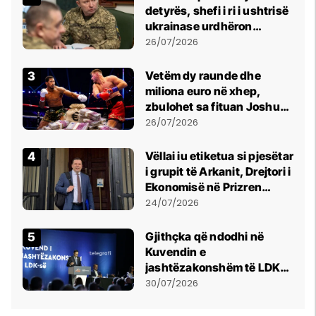
detyrës, shefi i ri i ushtrisë
ukrainase urdhëron
kontroll të madh
26/07/2026
Vetëm dy raunde dhe
miliona euro në xhep,
zbulohet sa fituan Joshua
e Prenga
26/07/2026
Vëllai iu etiketua si pjesëtar
i grupit të Arkanit, Drejtori i
Ekonomisë në Prizren
mohon pretendimet
24/07/2026
Gjithçka që ndodhi në
Kuvendin e
jashtëzakonshëm të LDK-
së
30/07/2026