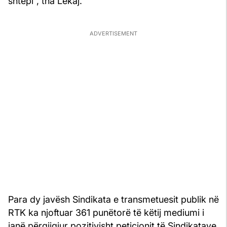
shtëpi”, tha Lekaj.
Para dy javësh Sindikata e transmetuesit publik në
RTK ka njoftuar 361 punëtorë të këtij mediumi i
janë përgjigjur pozitivisht peticionit të Sindikatave