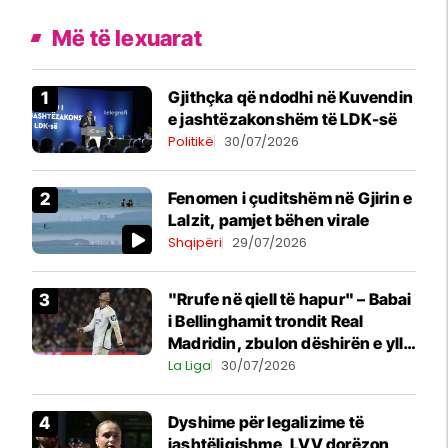
Më të lexuarat
Gjithçka që ndodhi në Kuvendin
e jashtëzakonshëm të LDK-së
Politikë
30/07/2026
Fenomen i çuditshëm në Gjirin e
Lalzit, pamjet bëhen virale
Shqipëri
29/07/2026
"Rrufe në qiell të hapur" – Babai
i Bellinghamit trondit Real
Madridin, zbulon dëshirën e yllit
anglez për largim
La Liga
30/07/2026
Dyshime për legalizime të
jashtëligjshme, LVV dorëzon