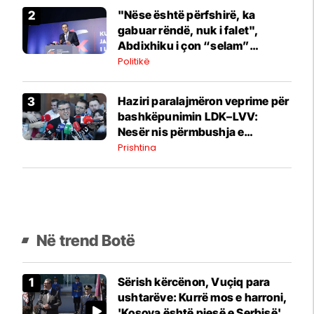
"Nëse është përfshirë, ka
gabuar rëndë, nuk i falet",
Abdixhiku i çon “selam”
Përparim Ramës
Politikë
Haziri paralajmëron veprime për
bashkëpunimin LDK–LVV:
Nesër nis përmbushja e
kërkesës së dytë
Prishtina
Në trend Botë
Sërish kërcënon, Vuçiq para
ushtarëve: Kurrë mos e harroni,
'Kosova është pjesë e Serbisë'