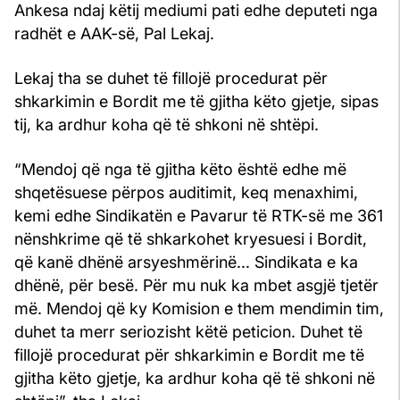
Ankesa ndaj këtij mediumi pati edhe deputeti nga
radhët e AAK-së, Pal Lekaj.
Lekaj tha se duhet të fillojë procedurat për
shkarkimin e Bordit me të gjitha këto gjetje, sipas
tij, ka ardhur koha që të shkoni në shtëpi.
“Mendoj që nga të gjitha këto është edhe më
shqetësuese përpos auditimit, keq menaxhimi,
kemi edhe Sindikatën e Pavarur të RTK-së me 361
nënshkrime që të shkarkohet kryesuesi i Bordit,
që kanë dhënë arsyeshmërinë... Sindikata e ka
dhënë, për besë. Për mu nuk ka mbet asgjë tjetër
më. Mendoj që ky Komision e them mendimin tim,
duhet ta merr seriozisht këtë peticion. Duhet të
fillojë procedurat për shkarkimin e Bordit me të
gjitha këto gjetje, ka ardhur koha që të shkoni në