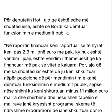
Për deputetin Hoti, ajo që është edhe më
shqetësuese, është se Bordi ka dëmtuar
funksionimin e mediumit publik.
“Në raportin financiar keni raportuar se të hyrat
keni pas 2.3 milionë euro më pak, ky nuk është
vendim i juaji, është vendim i themeluesit që ka
financuar më pak se vitet e kaluara. Por, ajo që
më ka shqetësuar është që ju keni shkurtuar
nëpër pozicione që për mendimin tim e kanë
dëmtuar funksionimin e mediumit publik, sepse
nëse shihni ku keni shkurtuar, minus 1.1 milion euro
mallra dhe shërbime dhe nëse sheh tabelën e
mallrave janë kryesisht programe, skema të
ndryshme programore që janë shkurtuar por jo