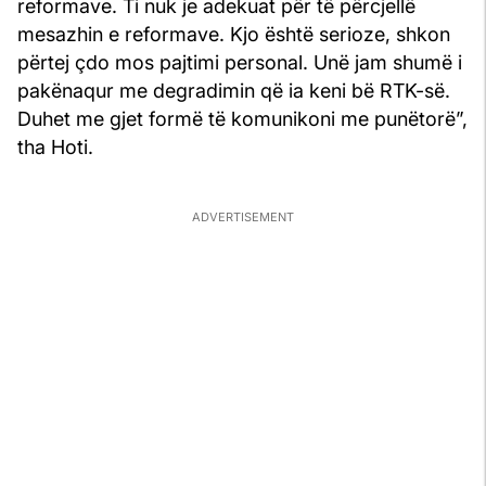
reformave. Ti nuk je adekuat për të përcjellë
mesazhin e reformave. Kjo është serioze, shkon
përtej çdo mos pajtimi personal. Unë jam shumë i
pakënaqur me degradimin që ia keni bë RTK-së.
Duhet me gjet formë të komunikoni me punëtorë”,
tha Hoti.