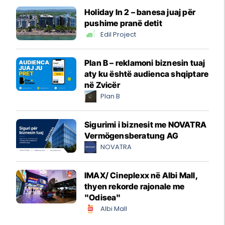
Holiday In 2 – banesa juaj për
pushime pranë detit
Edil Project
Plan B – reklamoni biznesin tuaj
aty ku është audienca shqiptare
në Zvicër
Plan B
Sigurimi i biznesit me NOVATRA
Vermögensberatung AG
NOVATRA
IMAX/ Cineplexx në Albi Mall,
thyen rekorde rajonale me
"Odisea"
Albi Mall