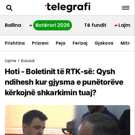
Ballina
Botërori 2026
Të fundit
Lajme
Prishtina
Prizreni
Peja
Ferizaj
Gjakova
Mitrov
Lajme
>
Kosovë
Hoti - Boletinit të RTK-së: Qysh
ndihesh kur gjysma e punëtorëve
kërkojnë shkarkimin tuaj?