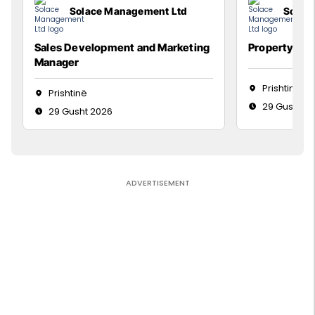
Solace Management Ltd
Solac
Sales Development and Marketing
Property Ma
Manager
Prishtinë
Prishtinë
29 Gusht 2
29 Gusht 2026