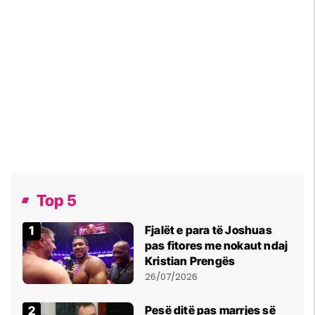
Top 5
Fjalët e para të Joshuas
pas fitores me nokaut ndaj
Kristian Prengës
26/07/2026
Pesë ditë pas marrjes së