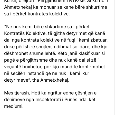
Kurse, drejtori i Përgjithshëm i RTK-së, Shkumbin
Ahmetxhekaj ka mohuar se kanë bërë shkurtime
sa i përket kontratës kolektive.
“Ne nuk kemi bërë shkurtime sa i përket
Kontratës Kolektive, të gjitha detyrimet që kanë
dal nga kontrata kolektive në fuqi i kemi zbatuar,
duke përfshirë shujtën, ndihmat solidare, dhe kjo
dëshmohet shume lehtë. Këto janë klasifikuar si
pagë e përgjithshme dhe nuk kanë dal si zë i
veçantë buxhetor, por kjo mund të konfirmohet
në secilën instancë që ne nuk i kemi ikur
detyrimeve”, tha Ahmetxhekaj.
Mes tjerash, Hoti ka ngritur edhe çështjen e
dënimeve nga Inspektorati i Punës ndaj këtij
mediumi.