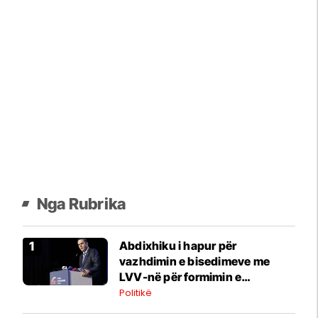
Nga Rubrika
Abdixhiku i hapur për
vazhdimin e bisedimeve me
LVV-në për formimin e
institucioneve
Politikë