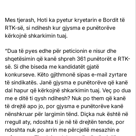
Mes tjerash, Hoti ka pyetur kryetarin e Bordit të
RTK-së, si ndihesh kur gjysma e punëtorëve
kërkojnë shkarkimin tuaj.
“Dua të pyes edhe për peticionin e nisur dhe
shqetësimin që kanë shpreh 361 punëtorët e RTK-
së. Si dhe biseda me kandidatët gjatë
konkurseve. Këto gjithmonë sipas e-mail zyrtare
të sindikatës. Janë gjysma e punëtorëve që kanë
dal hapur që kërkojnë shkarkimin tuaj. Veç po dua
me e ditë ti qysh ndihesh? Nuk po them që kanë
të drejtë apo jo, por gjysma e punëtorëve kanë
nënshkruar për largimin tënd. Diçka nuk është në
rregull aty, ndoshta ti je në të drejtën tende, por
ndoshta nuk po arrin me përcjellë mesazhin e