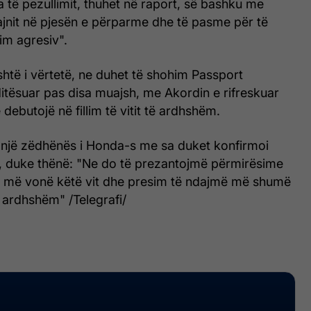
a të pezullimit, thuhet në raport, së bashku me
ajnit në pjesën e përparme dhe të pasme për të
rim agresiv".
htë i vërtetë, ne duhet të shohim Passport
ditësuar pas disa muajsh, me Akordin e rifreskuar
 debutojë në fillim të vitit të ardhshëm.
, një zëdhënës i Honda-s me sa duket konfirmoi
t, duke thënë: "Ne do të prezantojmë përmirësime
ve më vonë këtë vit dhe presim të ndajmë më shumë
 ardhshëm" /Telegrafi/