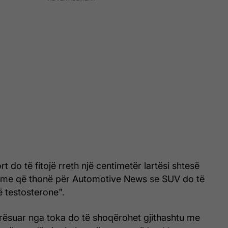
t do të fitojë rreth një centimetër lartësi shtesë
ime që thonë për Automotive News se SUV do të
 testosterone".
rësuar nga toka do të shoqërohet gjithashtu me