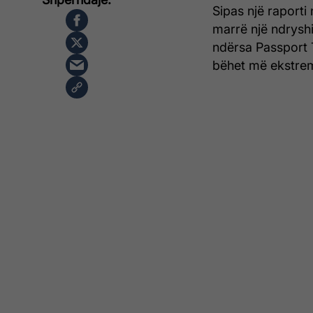
Sipas një raport
marrë një ndrysh
ndërsa Passport T
bëhet më ekstrem