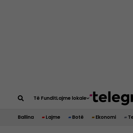
Të Fundit
Lajme lokale
Ballina
Lajme
Botë
Ekonomi
T