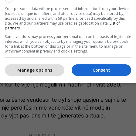
tomotive News.
Your personal data will be processed and information from your device
(cookies, unique identifiers, and other device data) may be stored by,
accessed by and shared with 369 partners, or used specifically by this
do të gjejnë një ekran më të madh të informacionit
site. We and our partners may use precise geolocation data.
List of
partners.
ton Telegrafi.
Some vendors may process your personal data on the basis of legitimate
interest, which you can object to by managing your options below. Look
a të ngjarë të vazhdojnë, por Honda mund të
for a link at the bottom of this page or in the site menu to manage or
withdraw consent in privacy and cookie settings.
n S+ Shift të parë në Prelude, i cili ka një modalitet
ar që pretendon të ndërrojë marshin.
Manage options
Consent
ra, Automotive News raporton se Accord mund të
 kur të vijë një rregullim i madh rreth vitit 2030.
ta është vendosur të dyfishojë qasjen e saj në të
e një përditësim më vonë këtë vit në modelin
 dy vjet pas lansimit të gjeneratës aktuale.