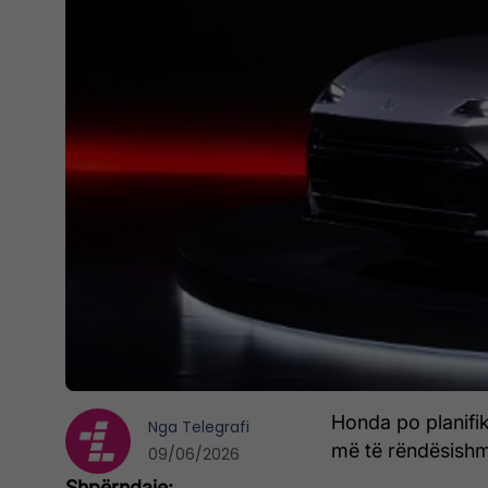
Honda po planifi
Nga
Telegrafi
më të rëndësish
09/06/2026