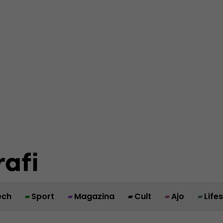
ech
Sport
Magazina
Cult
Ajo
Life