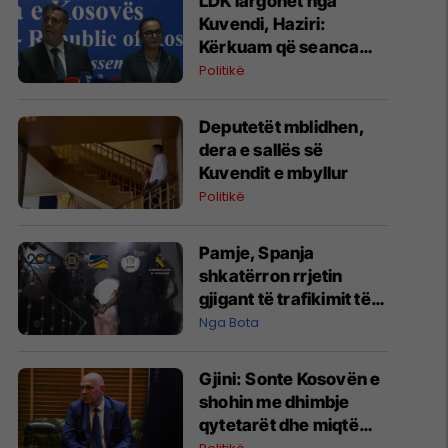
LDK largohet nga
Kuvendi, Haziri:
Kërkuam që seanca
konstituive të mbahet
Politikë
sonte
Deputetët mblidhen,
dera e sallës së
Kuvendit e mbyllur
Politikë
Pamje, Spanja
shkatërron rrjetin
gjigant të trafikimit të
emigrantëve dhe
Nga Bota
drogës në Mesdhe
Gjini: Sonte Kosovën e
shohin me dhimbje
qytetarët dhe miqtë