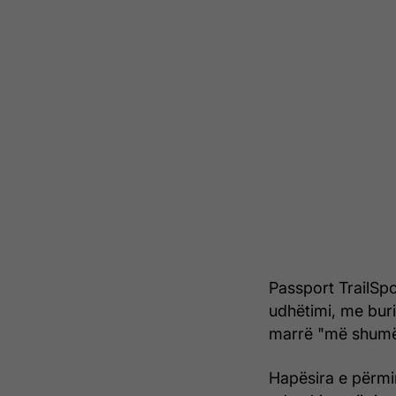
Passport TrailSpor
udhëtimi, me bur
marrë "më shumë
Hapësira e përmi