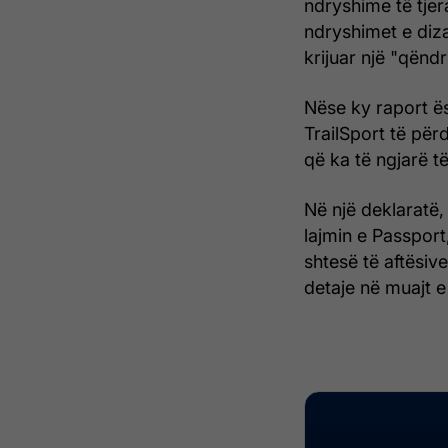
ndryshime të tjer
ndryshimet e diz
krijuar një "qënd
Nëse ky raport ës
TrailSport të për
që ka të ngjarë të
Në një deklaratë
lajmin e Passpor
shtesë të aftësi
detaje në muajt e