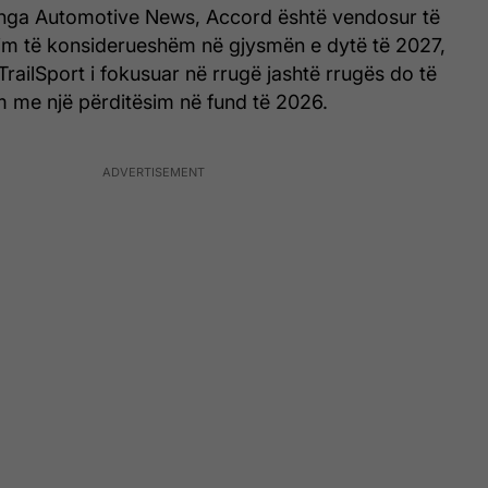
i nga Automotive News, Accord është vendosur të
im të konsiderueshëm në gjysmën e dytë të 2027,
railSport i fokusuar në rrugë jashtë rrugës do të
 me një përditësim në fund të 2026.