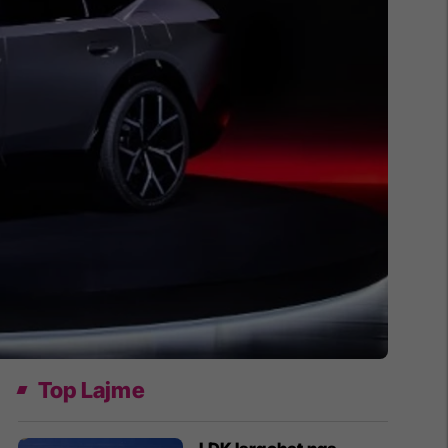
Top Lajme