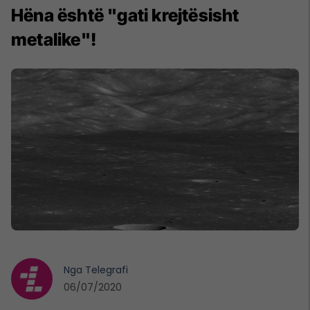
Hëna është "gati krejtësisht
metalike"!
Nga
Telegrafi
06/07/2020