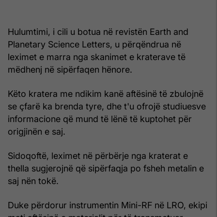
Hulumtimi, i cili u botua në revistën Earth and
Planetary Science Letters, u përqëndrua në
leximet e marra nga skanimet e kraterave të
mëdhenj në sipërfaqen hënore.
Këto kratera me ndikim kanë aftësinë të zbulojnë
se çfarë ka brenda tyre, dhe t'u ofrojë studiuesve
informacione që mund të lënë të kuptohet për
origjinën e saj.
Sidoqoftë, leximet në përbërje nga kraterat e
thella sugjerojnë që sipërfaqja po fsheh metalin e
saj nën tokë.
Duke përdorur instrumentin Mini-RF në LRO, ekipi