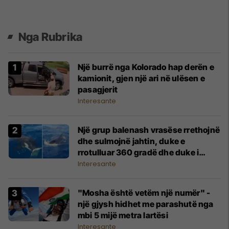
Nga Rubrika
Një burrë nga Kolorado hap derën e
kamionit, gjen një ari në ulësen e
pasagjerit
Interesante
Një grup balenash vrasëse rrethojnë
dhe sulmojnë jahtin, duke e
rrotulluar 360 gradë dhe duke i
shkatërruar timonin pranë
Interesante
Gjibraltarit
"Mosha është vetëm një numër" -
një gjysh hidhet me parashutë nga
mbi 5 mijë metra lartësi
Interesante