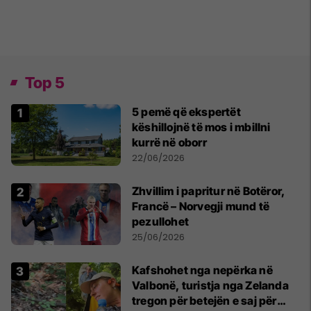
Top 5
5 pemë që ekspertët
këshillojnë të mos i mbillni
kurrë në oborr
22/06/2026
Zhvillim i papritur në Botëror,
Francë – Norvegji mund të
pezullohet
25/06/2026
Kafshohet nga nepërka në
Valbonë, turistja nga Zelanda
tregon për betejën e saj për