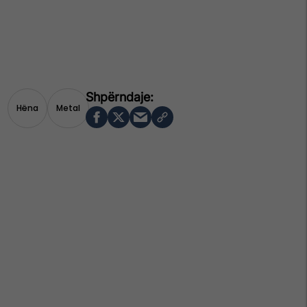
Hëna
Metal