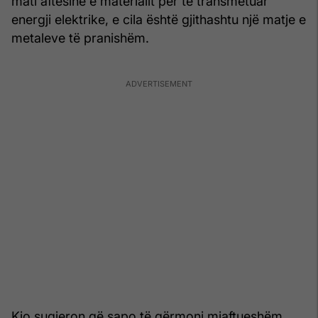
mati aftësinë e materialit për të transmetuar
energji elektrike, e cila është gjithashtu një matje e
metaleve të pranishëm.
Kjo sugjeron që sapo të gërmoni mjaftueshëm