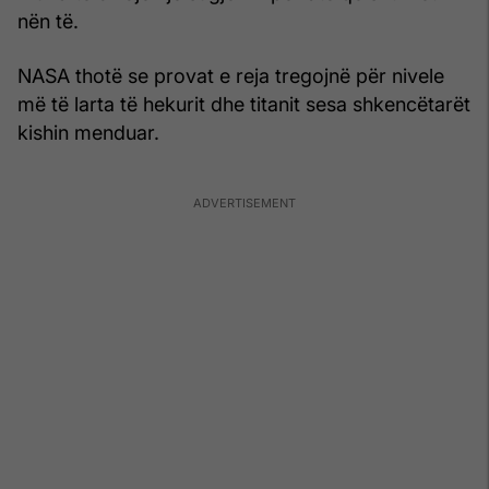
nën të.
NASA thotë se provat e reja tregojnë për nivele
më të larta të hekurit dhe titanit sesa shkencëtarët
kishin menduar.