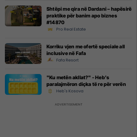
Shtëpi me qira në Dardani – hapësirë
praktike për banim apo biznes
#14870
Pro Real Estate
Korriku vjen me ofertë speciale all
inclusive në Fafa
Fafa Resort
"Ku metën akllat?" - Heb’s
paralajmëron diçka të re për verën
Heb's Kosova