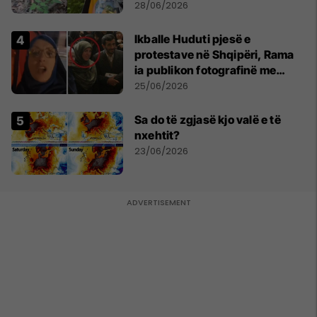
mbijetesë
28/06/2026
Ikballe Huduti pjesë e
protestave në Shqipëri, Rama
ia publikon fotografinë me
Ahmadinejadin e Iranit
25/06/2026
Sa do të zgjasë kjo valë e të
nxehtit?
23/06/2026