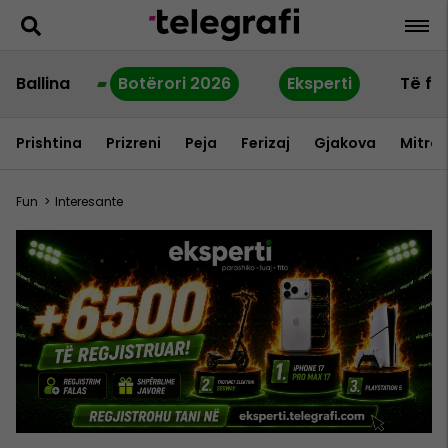
Ballina
Botërori 2026
Eksperti
Të fu
Prishtina
Prizreni
Peja
Ferizaj
Gjakova
Mitrov
Fun
>
Interesante