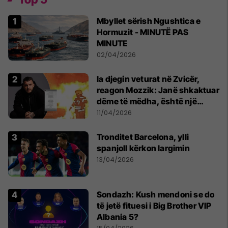
Mbyllet sërish Ngushtica e
Hormuzit - MINUTË PAS
MINUTE
02/04/2026
Ia djegin veturat në Zvicër,
reagon Mozzik: Janë shkaktuar
dëme të mëdha, është një
bandë nga Franca
11/04/2026
Tronditet Barcelona, ylli
spanjoll kërkon largimin
13/04/2026
Sondazh: Kush mendoni se do
të jetë fituesi i Big Brother VIP
Albania 5?