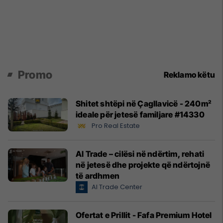
Promo
Reklamo këtu
Shitet shtëpi në Çagllavicë - 240m²
ideale për jetesë familjare #14330
Pro Real Estate
Al Trade – cilësi në ndërtim, rehati
në jetesë dhe projekte që ndërtojnë
të ardhmen
Al Trade Center
Ofertat e Prillit - Fafa Premium Hotel