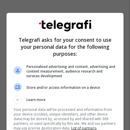
Telegrafi asks for your consent to use
your personal data for the following
purposes:
Personalised advertising and content, advertising and
content measurement, audience research and
services development
Store and/or access information on a device
Heroina E Qytetit
Shyhrete Tahiri-Sylejmani
Learn more
28 Nëntori
Lutfi Haziri
Your personal data will be processed and information from
your device (cookies, unique identifiers, and other device
data) may be stored by, accessed by and shared with 369
partners, or used specifically by this site. We and our partners
may use precise geolocation data.
List of partners.