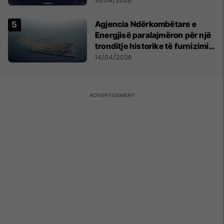
15/04/2026
Agjencia Ndërkombëtare e
Energjisë paralajmëron për një
tronditje historike të furnizimit
me naftë, ndërsa lufta me
14/04/2026
Iranin mbyt tregjet globale