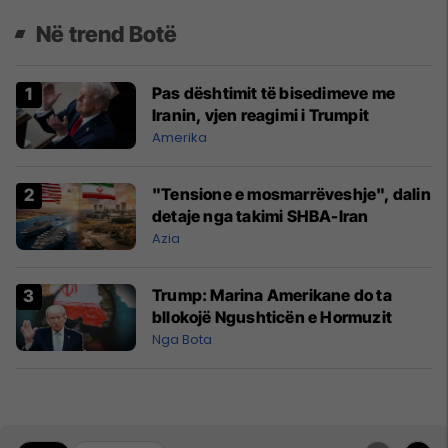
Në trend Botë
Pas dështimit të bisedimeve me
Iranin, vjen reagimi i Trumpit
Amerika
"Tensione e mosmarrëveshje", dalin
detaje nga takimi SHBA-Iran
Azia
Trump: Marina Amerikane do ta
bllokojë Ngushticën e Hormuzit
Nga Bota