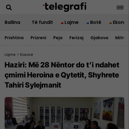
Ballina
Të fundit
Lajme
Botë
Ekono
Prishtina
Prizreni
Peja
Ferizaj
Gjakova
Mitrov
Lajme
>
Kosovë
Haziri: Më 28 Nëntor do t’i ndahet
çmimi Heroina e Qytetit, Shyhrete
Tahiri Sylejmanit