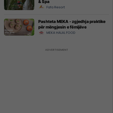
& Spa
Fafa Resort
Pashteta MEKA - zgjedhja praktike
për mëngjesin e fëmijëve
MEKA HALAL FOOD