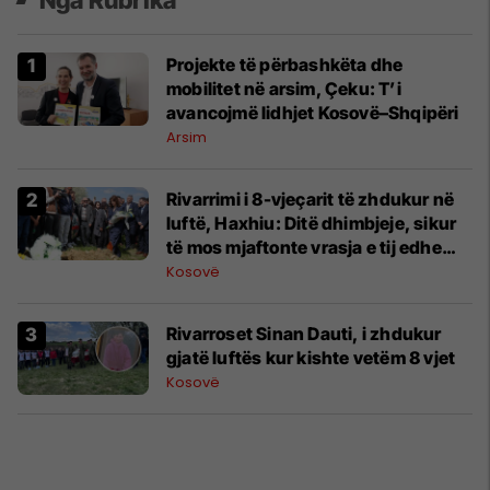
Projekte të përbashkëta dhe
mobilitet në arsim, Çeku: T’i
avancojmë lidhjet Kosovë–Shqipëri
Arsim
Rivarrimi i 8-vjeçarit të zhdukur në
luftë, Haxhiu: Ditë dhimbjeje, sikur
të mos mjaftonte vrasja e tij edhe
trupi i tij u zhduk
Kosovë
Rivarroset Sinan Dauti, i zhdukur
gjatë luftës kur kishte vetëm 8 vjet
Kosovë