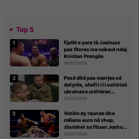
Top 5
Fjalët e para të Joshuas
pas fitores me nokaut ndaj
Kristian Prengës
26/07/2026
Pesë ditë pas marrjes së
detyrës, shefi i ri i ushtrisë
ukrainase urdhëron
kontroll të madh
26/07/2026
Vetëm dy raunde dhe
miliona euro në xhep,
zbulohet sa fituan Joshua
e Prenga
26/07/2026