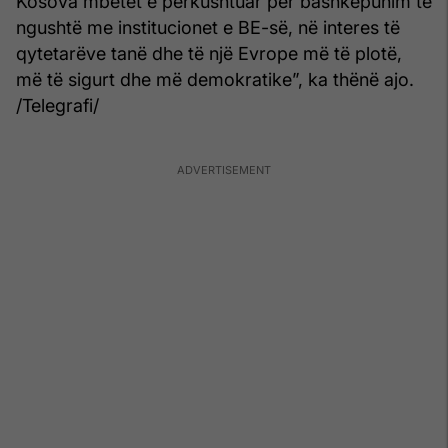
Kosova mbetet e përkushtuar për bashkëpunim të
ngushtë me institucionet e BE-së, në interes të
qytetarëve tanë dhe të një Evrope më të plotë,
më të sigurt dhe më demokratike”, ka thënë ajo.
/Telegrafi/