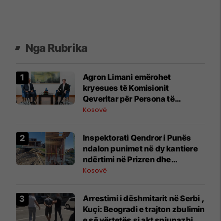
Nga Rubrika
Agron Limani emërohet
kryesues të Komisionit
Qeveritar për Persona të
Zhdukur
Kosovë
Inspektorati Qendror i Punës
ndalon punimet në dy kantiere
ndërtimi në Prizren dhe
Suharekë
Kosovë
​Arrestimi i dëshmitarit në Serbi ,
Kuçi: Beogradi e trajton zbulimin
e së vërtetës si akt spiunazhi,