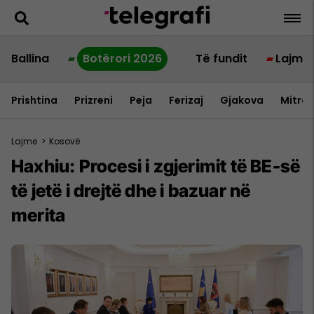
Ballina
Botërori 2026
Të fundit
Lajme
Prishtina
Prizreni
Peja
Ferizaj
Gjakova
Mitrov
Lajme
>
Kosovë
Haxhiu: Procesi i zgjerimit të BE-së
të jetë i drejtë dhe i bazuar në
merita