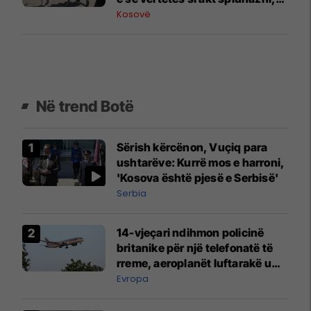
frikësohet nga zbardhja e
Kosovë
varrezave masive
Në trend Botë
Sërish kërcënon, Vuçiq para
ushtarëve: Kurrë mos e harroni,
'Kosova është pjesë e Serbisë'
Serbia
14-vjeçari ndihmon policinë
britanike për një telefonatë të
rreme, aeroplanët luftarakë u
ngritën në ajër për të
Evropa
interceptuar fluturaken e Qatar
Airways që po shkonte drejt