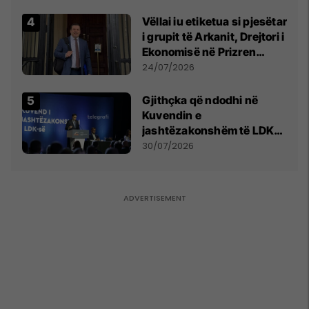
Vëllai iu etiketua si pjesëtar
i grupit të Arkanit, Drejtori i
Ekonomisë në Prizren
mohon pretendimet
24/07/2026
Gjithçka që ndodhi në
Kuvendin e
jashtëzakonshëm të LDK-
së
30/07/2026