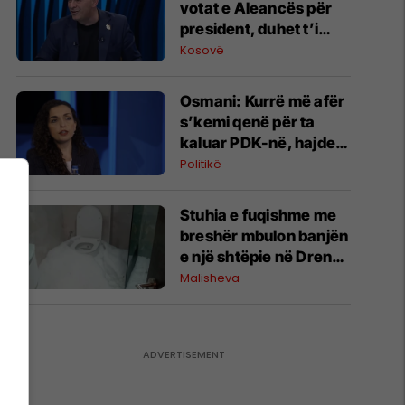
votat e Aleancës për
president, duhet t’i
pranojë gjashtë
Kosovë
kërkesa
Osmani: Kurrë më afër
s’kemi qenë për ta
kaluar PDK-në, hajde
të punojmë bashkë ta
Politikë
arrijmë këtë
Stuhia e fuqishme me
breshër mbulon banjën
e një shtëpie në Drenoc
të Malishevës
Malisheva