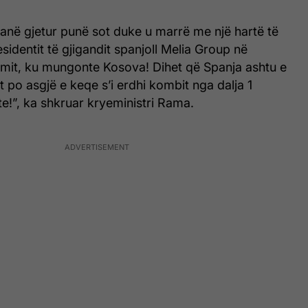
kanë gjetur punë sot duke u marrë me një hartë të
sidentit të gjigandit spanjoll Melia Group në
zmit, ku mungonte Kosova! Dihet që Spanja ashtu e
t po asgjë e keqe s’i erdhi kombit nga dalja 1
te!”, ka shkruar kryeministri Rama.