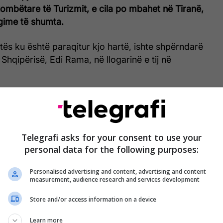
mbëtare të Turizmit, e cila po mbahet në Tiranë,
gime të shumta.
ës ku është paraqitur kjo hartë, ishte shpërndarë
 Shqipërisë, Edi Rama, në llogarinë e tij në
Telegrafi asks for your consent to use your
personal data for the following purposes:
Personalised advertising and content, advertising and content
measurement, audience research and services development
Store and/or access information on a device
Learn more