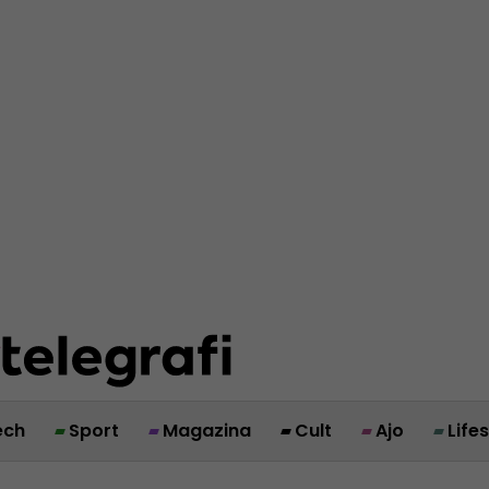
ech
Sport
Magazina
Cult
Ajo
Life