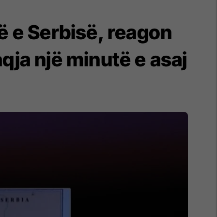
së e Serbisë, reagon
qja një minutë e asaj