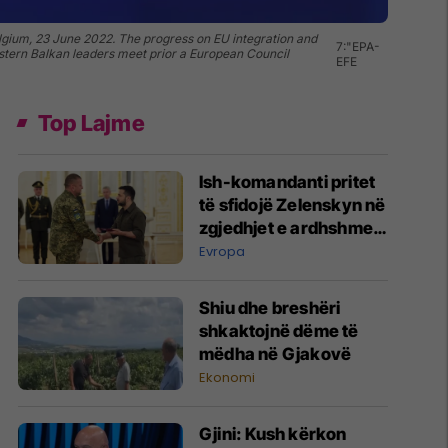
lgium, 23 June 2022. The progress on EU integration and
7:"EPA-
stern Balkan leaders meet prior a European Council
EFE
Top Lajme
Ish-komandanti pritet
të sfidojë Zelenskyn në
zgjedhjet e ardhshme
presidenciale në
Evropa
Ukrainë
Shiu dhe breshëri
shkaktojnë dëme të
mëdha në Gjakovë
Ekonomi
Gjini: Kush kërkon