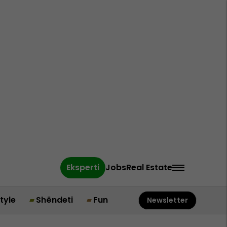
Eksperti
Jobs
Real Estate
style
Shëndeti
Fun
Newsletter