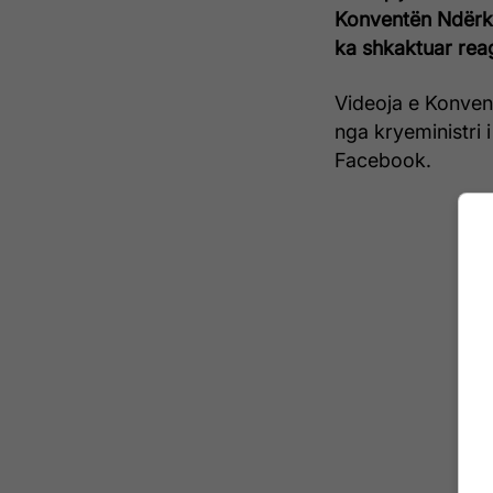
Konventën Ndërko
ka shkaktuar rea
Videoja e Konvent
nga kryeministri i
Facebook.