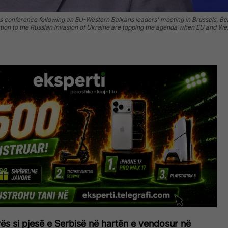
 conference following an EU-Western Balkans leaders' meeting in Brussels, Be
tion to the Russian invasion of Ukraine are topping the agenda when EU and We
ës si pjesë e Serbisë në hartën e vendosur në