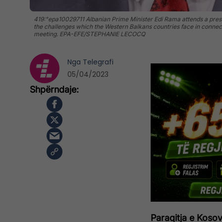
419:"epa10029711 Albanian Prime Minister Edi Rama attends a press
the challenges which the Western Balkans countries face in connec
meeting. EPA-EFE/STEPHANIE LECOCQ
Nga
Telegrafi
05/04/2023
Paraqitja e Kosov