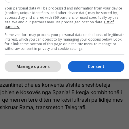
Your personal data will be processed and information from your device
(cookies, unique identifiers, and other device data) may be stored by,
accessed by and shared with 369 partners, or used specifically by this
site. We and our partners may use precise geolocation data.
List of
ori vëmendje dhe shkaktoi reagime të shumta, ka
partners.
eministri Rama, duke thënë se harta ku mungonte
Some vendors may process your personal data on the basis of legitimate
interest, which you can object to by managing your options below. Look
osur gjatë prezantimit të presidentit të gjigantit
for a link at the bottom of this page or in the site menu to manage or
oup në Konventën e turizmit.
withdraw consent in privacy and cookie settings.
postimi në Twitter, e ka arsyetuar këtë lëshim.
Manage options
Consent
ë Irani ku të ftuarve në konferenca ndërkombëtare
rezantimet dhe as konventa s’ishte sheshbeteja
johjen e Kosovës nga Spanja! E keqja kombit tonë i
 që merren tërë ditën me kësi luftrash pa lidhje mes
 shkruar Rama, transmeton Telegrafi.