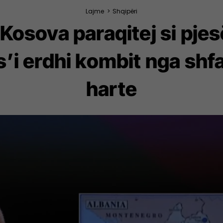
Lajme
>
Shqipëri
Kosova paraqitej si pje
’i erdhi kombit nga shfa
harte