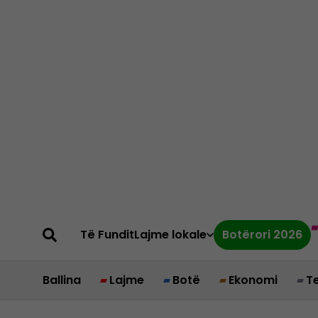
Të Fundit
Lajme lokale
Botërori 2026
Ballina
Lajme
Botë
Ekonomi
T