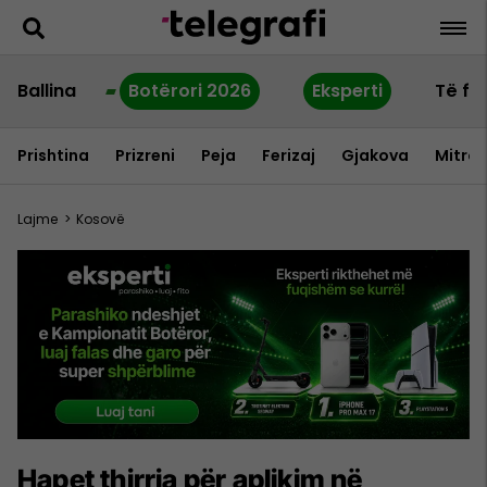
Ballina
Botërori 2026
Eksperti
Të fu
Prishtina
Prizreni
Peja
Ferizaj
Gjakova
Mitrov
Lajme
>
Kosovë
Hapet thirrja për aplikim në