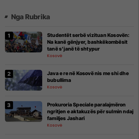
Nga Rubrika
Studentët serbë vizituan Kosovën:
Na kanë gënjyer, bashkëkombësit
tanë s’janë të shtypur
Kosovë
Java e re në Kosovë nis me shi dhe
bubullima
Kosovë
Prokuroria Speciale paralajmëron
ngritjen e aktakuzës për sulmin ndaj
familjes Jashari
Kosovë