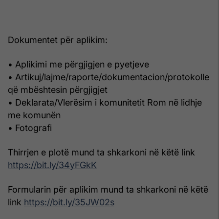
Dokumentet për aplikim:
• Aplikimi me përgjigjen e pyetjeve
• Artikuj/lajme/raporte/dokumentacion/protokolle
që mbështesin përgjigjet
• Deklarata/Vlerësim i komunitetit Rom në lidhje
me komunën
• Fotografi
Thirrjen e plotë mund ta shkarkoni në këtë link
https://bit.ly/34yFGkK
Formularin për aplikim mund ta shkarkoni në këtë
link
https://bit.ly/35JW02s