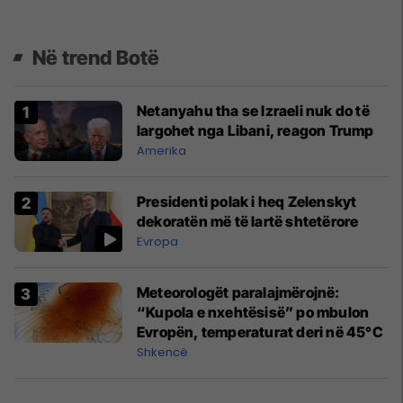
Në trend Botë
Netanyahu tha se Izraeli nuk do të
largohet nga Libani, reagon Trump
Amerika
Presidenti polak i heq Zelenskyt
dekoratën më të lartë shtetërore
Evropa
Meteorologët paralajmërojnë:
“Kupola e nxehtësisë” po mbulon
Evropën, temperaturat deri në 45°C
Shkencë