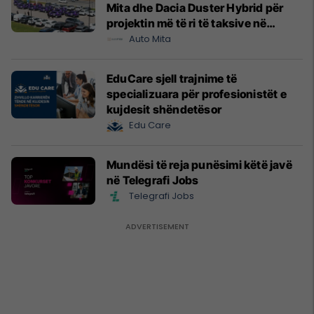
Mita dhe Dacia Duster Hybrid për
projektin më të ri të taksive në
Prishtinë
Auto Mita
EduCare sjell trajnime të
specializuara për profesionistët e
kujdesit shëndetësor
Edu Care
Mundësi të reja punësimi këtë javë
në Telegrafi Jobs
Telegrafi Jobs