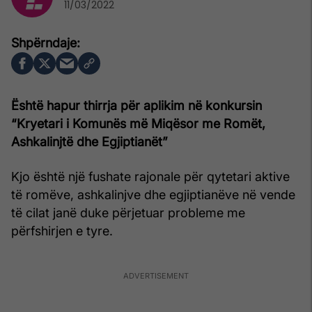
11/03/2022
Është hapur thirrja për aplikim në konkursin
“Kryetari i Komunës më Miqësor me Romët,
Ashkalinjtë dhe Egjiptianët”
Kjo është një fushate rajonale për qytetari aktive
të romëve, ashkalinjve dhe egjiptianëve në vende
të cilat janë duke përjetuar probleme me
përfshirjen e tyre.