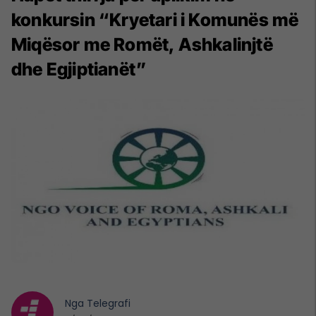
konkursin “Kryetari i Komunës më
Miqësor me Romët, Ashkalinjtë
dhe Egjiptianët”
Nga
Telegrafi