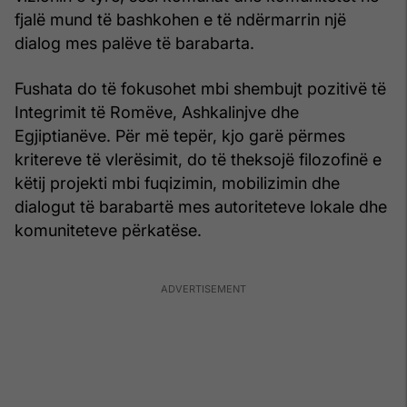
fjalë mund të bashkohen e të ndërmarrin një
dialog mes palëve të barabarta.
Fushata do të fokusohet mbi shembujt pozitivë të
Integrimit të Romëve, Ashkalinjve dhe
Egjiptianëve. Për më tepër, kjo garë përmes
kritereve të vlerësimit, do të theksojë filozofinë e
këtij projekti mbi fuqizimin, mobilizimin dhe
dialogut të barabartë mes autoriteteve lokale dhe
komuniteteve përkatëse.