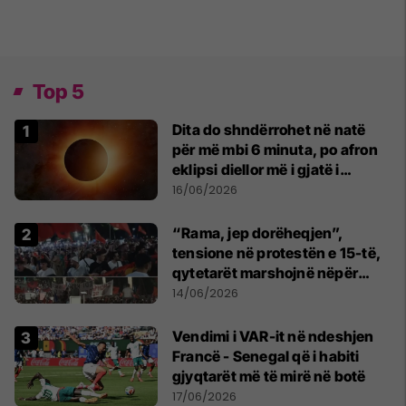
Top 5
Dita do shndërrohet në natë
për më mbi 6 minuta, po afron
eklipsi diellor më i gjatë i
shekullit të 21-të
16/06/2026
“Rama, jep dorëheqjen”,
tensione në protestën e 15-të,
qytetarët marshojnë nëpër
kryeqytet
14/06/2026
Vendimi i VAR-it në ndeshjen
Francë - Senegal që i habiti
gjyqtarët më të mirë në botë
17/06/2026