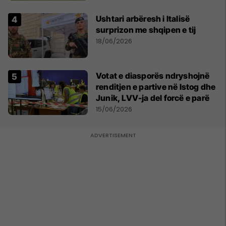
Ushtari arbëresh i Italisë
surprizon me shqipen e tij
18/06/2026
Votat e diasporës ndryshojnë
renditjen e partive në Istog dhe
Junik, LVV-ja del forcë e parë
15/06/2026