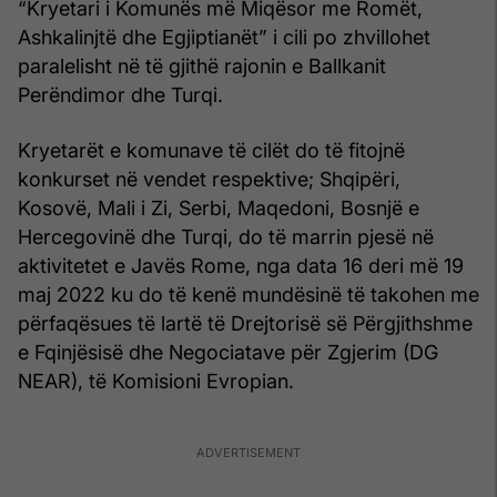
“Kryetari i Komunës më Miqësor me Romët,
Ashkalinjtë dhe Egjiptianët” i cili po zhvillohet
paralelisht në të gjithë rajonin e Ballkanit
Perëndimor dhe Turqi.
Kryetarët e komunave të cilët do të fitojnë
konkurset në vendet respektive; Shqipëri,
Kosovë, Mali i Zi, Serbi, Maqedoni, Bosnjë e
Hercegovinë dhe Turqi, do të marrin pjesë në
aktivitetet e Javës Rome, nga data 16 deri më 19
maj 2022 ku do të kenë mundësinë të takohen me
përfaqësues të lartë të Drejtorisë së Përgjithshme
e Fqinjësisë dhe Negociatave për Zgjerim (DG
NEAR), të Komisioni Evropian.