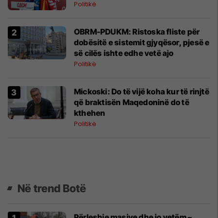
Politikë
OBRM-PDUKM: Ristoska fliste për
dobësitë e sistemit gjyqësor, pjesë e
së cilës ishte edhe vetë ajo
Politikë
Mickoski: Do të vijë koha kur të rinjtë
që braktisën Maqedoninë do të
kthehen
Politikë
Në trend Botë
Përleshje masive dhe jo vetëm –