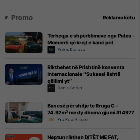
Promo
Reklamo këtu
Tërheqja e shpërblimeve nga Patos -
Momenti që krejt e kanë prit
Patos Kosova
Rikthehet në Prishtinë konventa
internacionale “Suksesi është
qëllimi yt”
Denis Gafuri
Banesë për shitje te Rruga C -
74.92m² me dy dhoma gjumi #14977
Pro Real Estate
Neptun rikthen DITËT ME FAT,