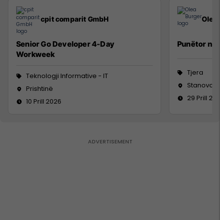
cpit comparit GmbH
Olea
Senior Go Developer 4-Day
Punëtor në 
Workweek
Tjera
Teknologji Informative - IT
Stanovc, V
Prishtinë
29 Prill 20
10 Prill 2026