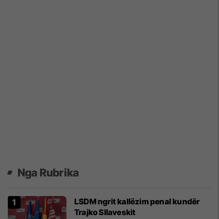
Nga Rubrika
LSDM ngrit kallëzim penal kundër
Trajko Sllaveskit