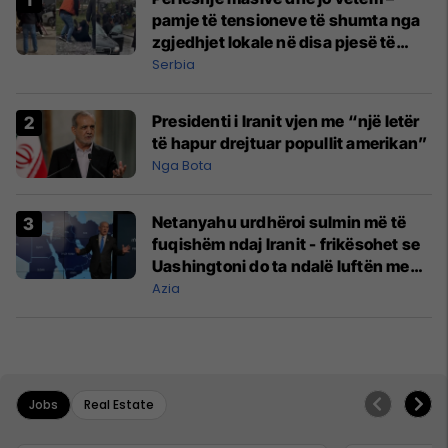
pamje të tensioneve të shumta nga
zgjedhjet lokale në disa pjesë të
Serbisë
Serbia
Presidenti i Iranit vjen me “një letër
të hapur drejtuar popullit amerikan”
Nga Bota
Netanyahu urdhëroi sulmin më të
fuqishëm ndaj Iranit - frikësohet se
Uashingtoni do ta ndalë luftën me
Teheranin
Azia
Jobs
Real Estate