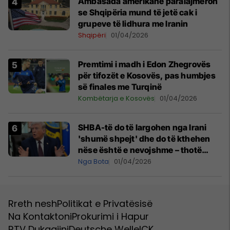
Ambasada amerikane paralajmëron
se Shqipëria mund të jetë cak i
grupeve të lidhura me Iranin
Shqipëri
01/04/2026
Premtimi i madh i Edon Zhegrovës
për tifozët e Kosovës, pas humbjes
së finales me Turqinë
Kombëtarja e Kosovës
01/04/2026
SHBA-të do të largohen nga Irani
'shumë shpejt' dhe do të kthehen
nëse është e nevojshme – thotë
Trump
Nga Bota
01/04/2026
Rreth nesh
Politikat e Privatësisë
Na Kontaktoni
Prokurimi i Hapur
RTV Dukagjini
Deutsche Welle
ICK