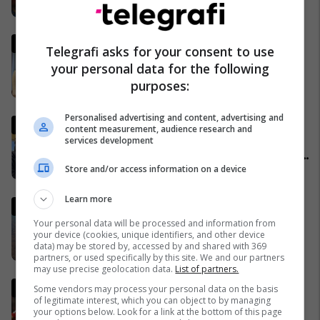
Plava thotë se për vrasjen
Telegrafi asks for your consent to use
kishte marrëveshje me
your personal data for the following
Murselin: Më tha që edhe
purposes:
Behgjet Pacolli ka qenë në
26/03/2026
dijeni për këtë rast
Personalised advertising and content, advertising and
Komentatori kosovar bëhet
content measurement, audience research and
viral në mediat botërore pas
services development
festës së çmendur pas golave
Store and/or access information on a device
të ‘Dardanëve’
27/03/2026
Learn more
Irani ka një kërkesë të re për t'i
dhënë fund luftës - dhe kjo
Your personal data will be processed and information from
your device (cookies, unique identifiers, and other device
mund t'i sjellë miliarda dollarë
data) may be stored by, accessed by and shared with 369
28/03/2026
partners, or used specifically by this site. We and our partners
may use precise geolocation data.
List of partners.
Ylli i Real Madridit, Guler flet
Some vendors may process your personal data on the basis
of legitimate interest, which you can object to by managing
para ndeshjes mes Kosovës
your options below. Look for a link at the bottom of this page
dhe Turqisë