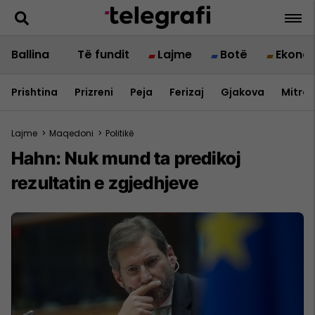
Ballina
Të fundit
Lajme
Botë
Ekono
Prishtina
Prizreni
Peja
Ferizaj
Gjakova
Mitrov
Lajme
>
Maqedoni
>
Politikë
Hahn: Nuk mund ta predikoj
rezultatin e zgjedhjeve