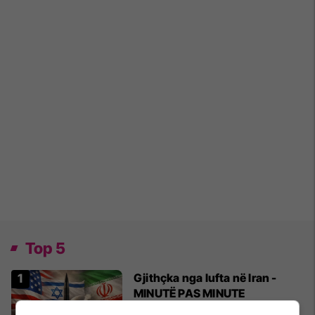
Top 5
Gjithçka nga lufta në Iran -
MINUTË PAS MINUTE
17/03/2026