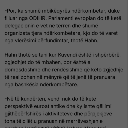
-Por, ka shumë mbikëqyrës ndërkombëtar, duke
filluar nga ODIHR, Parlamenti evropian do të ketë
delegacionin e vet në terren dhe shumë
organizata tjera ndërkombëtare, kjo do të varet
nga vlerësimi përfundimtar, thotë Hahn.
Hahn thotë se tani kur Kuvendi është i shpërbërë,
zgjedhjet do të mbahen, por është e
domosdoshme dhe rëndësishme që këto zgjedhje
të realizohen në mënyrë që të jenë të pranuara
nga bashkësia ndërkombëtare.
-Në të kundërtën, vendi nuk do të ketë
perspektivë euroatlantike dhe ky ishte qëllimi
gjithëpërfshirës i aktiviteteve dhe përpjekjeve
tona të cilët u pranuan në marrëveshjen e