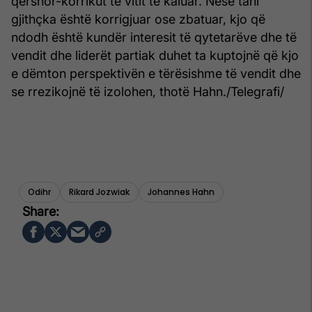
qershor-korrikut të vitit të kaluar. Nëse tani
gjithçka është korrigjuar ose zbatuar, kjo që
ndodh është kundër interesit të qytetarëve dhe të
vendit dhe liderët partiak duhet ta kuptojnë që kjo
e dëmton perspektivën e tërësishme të vendit dhe
se rrezikojnë të izolohen, thotë Hahn./Telegrafi/
Odihr
Rikard Jozwiak
Johannes Hahn