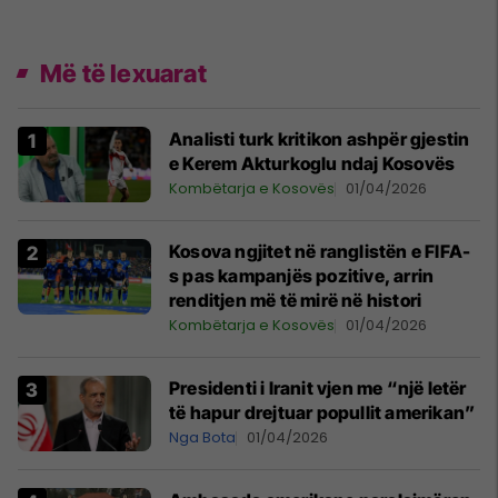
Më të lexuarat
Analisti turk kritikon ashpër gjestin
e Kerem Akturkoglu ndaj Kosovës
Kombëtarja e Kosovës
01/04/2026
Kosova ngjitet në ranglistën e FIFA-
s pas kampanjës pozitive, arrin
renditjen më të mirë në histori
Kombëtarja e Kosovës
01/04/2026
Presidenti i Iranit vjen me “një letër
të hapur drejtuar popullit amerikan”
Nga Bota
01/04/2026