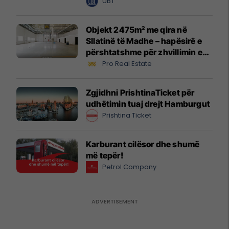
UBT
Objekt 2475m² me qira në
Sllatinë të Madhe – hapësirë e
përshtatshme për zhvillimin e
biznesit #16068
Pro Real Estate
Zgjidhni PrishtinaTicket për
udhëtimin tuaj drejt Hamburgut
Prishtina Ticket
Karburant cilësor dhe shumë
më tepër!
Petrol Company