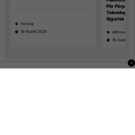
Për Përpunim
Teknolog/e 
Sigurisë së 
Ferizaj
19 Gusht 2026
Mitrovicë
15 Gusht 20
×