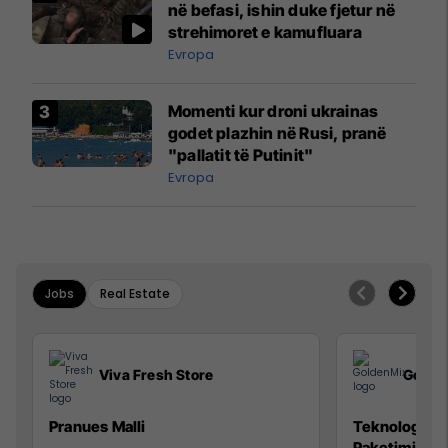
në befasi, ishin duke fjetur në
strehimoret e kamufluara
Evropa
Momenti kur droni ukrainas
godet plazhin në Rusi, pranë
"pallatit të Putinit"
Evropa
Jobs
Real Estate
Viva Fresh Store
Golde
Pranues Malli
Teknolog/e p
Paketimin e 