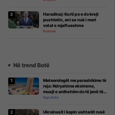
​Haradinaj: Kurti po e do krejt
pushtetin, ani se nuk i mori
votat e mjaftueshme
Kosovë
Në trend Botë
Meteorologët me parashikime të
reja: Ndryshime ekstreme,
muajt e ardhshëm do të jenë të
pazakontë
Nga Bota
Ukrainasit i kapin ushtarët rusë