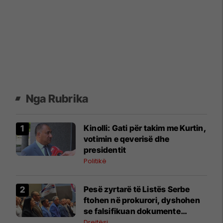
Nga Rubrika
Kinolli: Gati për takim me Kurtin,
votimin e qeverisë dhe
presidentit
Politikë
Pesë zyrtarë të Listës Serbe
ftohen në prokurori, dyshohen
se falsifikuan dokumente
komunale
Drejtësi