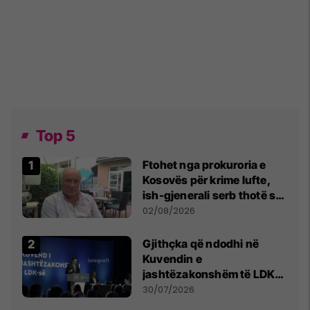
Top 5
Ftohet nga prokuroria e
Kosovës për krime lufte,
ish-gjenerali serb thotë se
dikush e tradhtoi në
02/08/2026
Beograd
Gjithçka që ndodhi në
Kuvendin e
jashtëzakonshëm të LDK-
së
30/07/2026