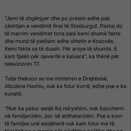
“Jemi të zhgënjyer dhe po presim edhe pak
çështjen e vendimit final të Stasburgut. Pastaj do
të marrim vendimet tona pasi kemi shumë fakte
dhe mund të padisim edhe shtetin e Kosovës.
Kemi fakte sa të duash. Për arsye të shumta. E
kam fjalën për qeveritë e kaluara”, ka thënë për
televizionin T7.
Tutje thekson se me ministren e Drejtësisë,
Albulena Haxhiu, nuk ka folur kurrë, edhe pse e ka
kunatë.
“Nuk ka pasur asnjë lloj ndryshimi, nuk bazohemi
në familjarizëm, por në atdhetarizëm. Pse e kom
të familjes unë asnjëherë nuk kam folur me të.