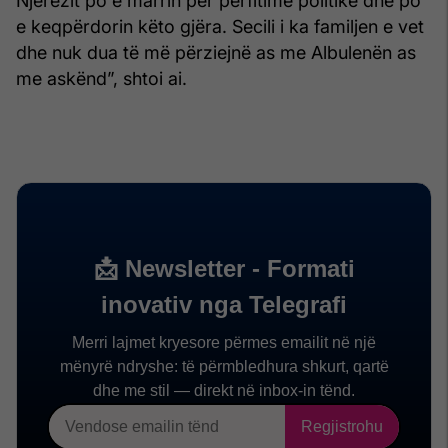
Njerëzit po e marrin për përfitime politike dhe po
e keqpërdorin këto gjëra. Secili i ka familjen e vet
dhe nuk dua të më përziejnë as me Albulenën as
me askënd”, shtoi ai.