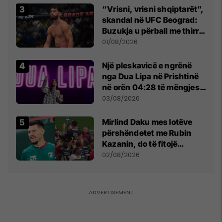
“Vrisni, vrisni shqiptarët”,
skandal në UFC Beograd:
Buzukja u përball me thirrje
anti-shqiptare nga
01/08/2026
tribunat
Një pleskavicë e ngrënë
nga Dua Lipa në Prishtinë
në orën 04:28 të mëngjesit
- dhe bota digjitale serbe
03/08/2026
shpall gjendjen e luftës
Mirlind Daku mes lotëve
përshëndetet me Rubin
Kazanin, do të fitojë
miliona te Spartak Moska
02/08/2026