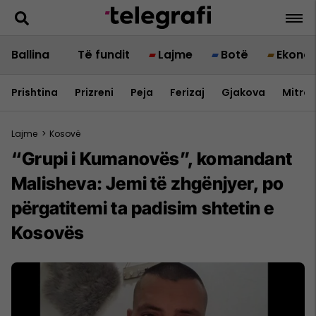
Ballina
Të fundit
Lajme
Botë
Ekono
Prishtina
Prizreni
Peja
Ferizaj
Gjakova
Mitrov
Lajme
>
Kosovë
“Grupi i Kumanovës”, komandant
Malisheva: Jemi të zhgënjyer, po
përgatitemi ta padisim shtetin e
Kosovës