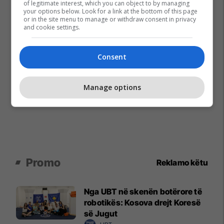
of legitimate interest, which you can object to by managing
your options below. Look for a link at the bottom of this page
or in the site menu to manage or withdraw consent in privacy
and cookie settings.
Consent
Manage options
Promo
Reklamo këtu
Nga UBT në skenën botërore të
robotikës: Kosova drejt Koresë
së Jugut