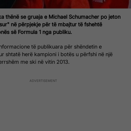
ka thënë se gruaja e Michael Schumacher po jeton
sur" në përpjekje për të mbajtur të fshehtë
onës së Formula 1 nga publiku.
nformacione të publikuara për shëndetin e
ur shtatë herë kampioni i botës u përfshi në një
errshëm me ski në vitin 2013.