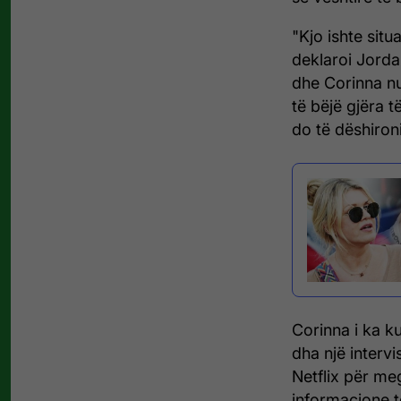
"Kjo ishte sit
deklaroi Jorda
dhe Corinna nu
të bëjë gjëra t
do të dëshironi
Corinna i ka ku
dha një intervi
Netflix për me
informacione 