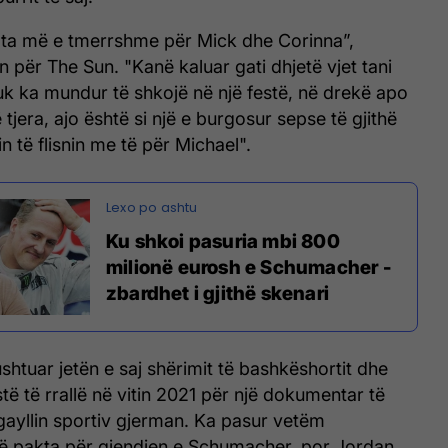
uata më e tmerrshme për Mick dhe Corinna”,
n për The Sun. "Kanë kaluar gati dhjetë vjet tani
k ka mundur të shkojë në një festë, në drekë apo
ë tjera, ajo është si një e burgosur sepse të gjithë
n të flisnin me të për Michael".
Ku shkoi pasuria mbi 800
milionë eurosh e Schumacher -
zbardhet i gjithë skenari
shtuar jetën e saj shërimit të bashkëshortit dhe
stë të rrallë në vitin 2021 për një dokumentar të
gayllin sportiv gjerman. Ka pasur vetëm
të pakta për gjendjen e Schumacher, por Jordan