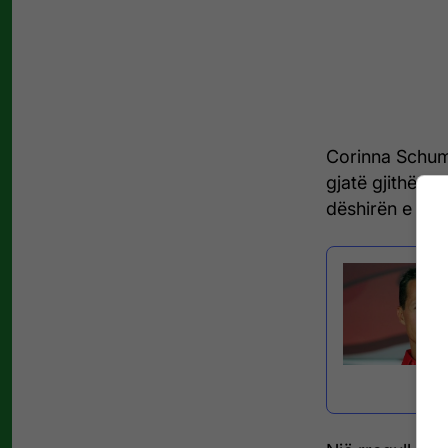
Corinna Schuma
gjatë gjithë ko
dëshirën e legj