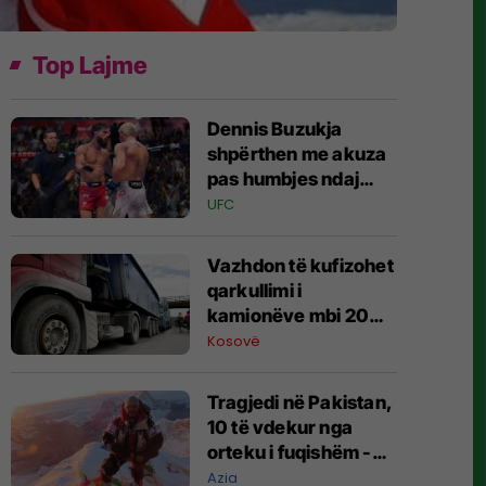
Top Lajme
Dennis Buzukja
shpërthen me akuza
pas humbjes ndaj
Bogdan Grad
UFC
Vazhdon të kufizohet
qarkullimi i
kamionëve mbi 20
tonë në autoudhë
Kosovë
​Tragjedi në Pakistan,
10 të vdekur nga
orteku i fuqishëm -
ndër ta edhe alpinisti i
Azia