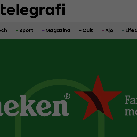
ech
Sport
Magazina
Cult
Ajo
Life