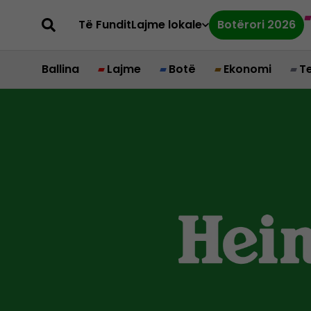
Të Fundit
Lajme lokale
Botërori 2026
Ballina
Lajme
Botë
Ekonomi
T