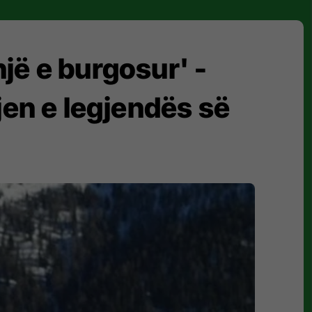
jë e burgosur' -
jen e legjendës së