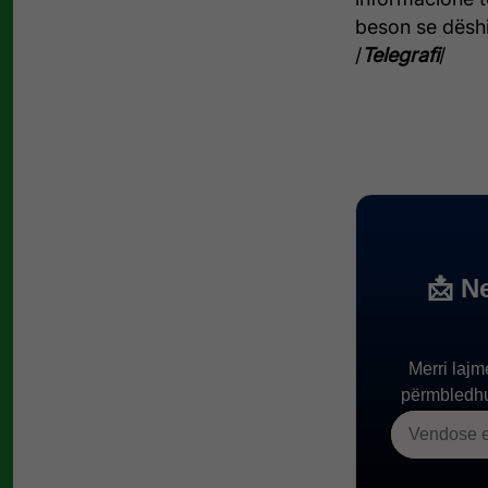
beson se dëshi
/
Telegrafi
/