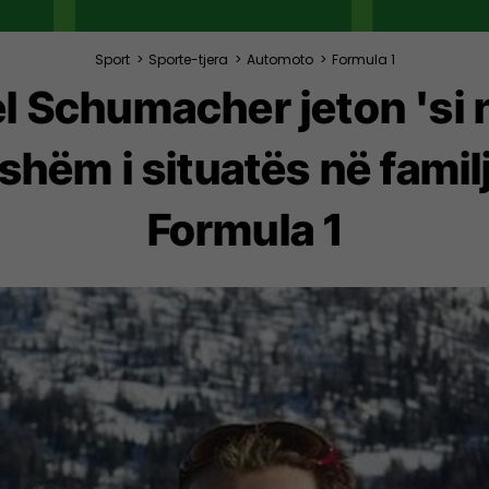
Sport
>
Sporte-tjera
>
Automoto
>
Formula 1
l Schumacher jeton 'si n
tshëm i situatës në famil
Formula 1