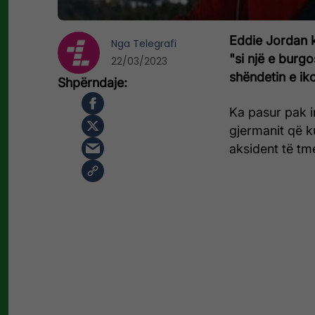
Eddie Jordan 
Nga
Telegrafi
"si një e burgo
22/03/2023
shëndetin e ik
Ka pasur pak i
gjermanit që k
aksident të tm