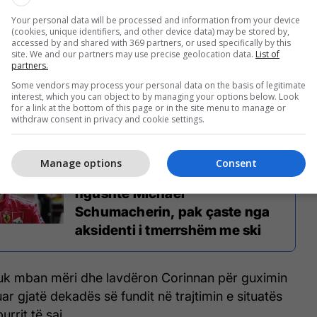
tëm familjarët" është vendosur për vizitat,
shefi i Ferrarit, Jean Todt është një nga të vetmit
Your personal data will be processed and information from your device
(cookies, unique identifiers, and other device data) may be stored by,
rethit të tyre të ngushtë që i është dhënë akses.
accessed by and shared with 369 partners, or used specifically by this
site. We and our partners may use precise geolocation data.
List of
partners.
i dha Schumacherit debutimin e tij në F1 me ekipin
Some vendors may process your personal data on the basis of legitimate
-Ford në vitin 1991, është gjithashtu një mik i
interest, which you can object to by managing your options below. Look
jes, por atij nuk i është dhënë akses për vizitë.
for a link at the bottom of this page or in the site menu to manage or
withdraw consent in privacy and cookie settings.
Manage options
Consent
Si e tradhtoi ish-shoku i
ngushtë Michael
Schumacherin, pak çaste nga
aksidenti i tmerrshëm me ski
 nuk mban mëri dhe lavdëron Corinnan për guximin
ar gjatë dekadës së fundit në trajtimin e situatës
urrit të saj.