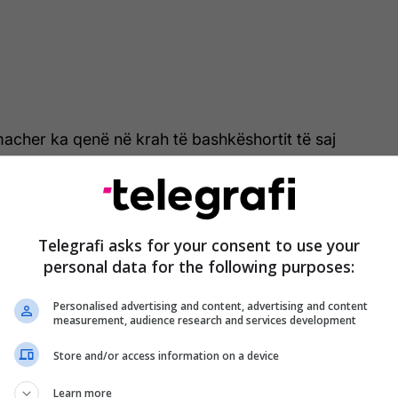
cher ka qenë në krah të bashkëshortit të saj
hës me familjen duke bërë gjithçka për të ruajtur
endës së F1 për privatësi.
Telegrafi asks for your consent to use your
personal data for the following purposes:
Shpërndahen fotot të Michael
Schumacher që nuk janë parë
Personalised advertising and content, advertising and content
kurrë - fansat nuk u besojnë
measurement, audience research and services development
syve
Store and/or access information on a device
Learn more