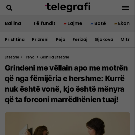
Ballina
Të fundit
Lajme
Botë
Ekono
Prishtina
Prizreni
Peja
Ferizaj
Gjakova
Mitrov
Lifestyle
>
Trend
>
Këshilla Lifestyle
Grindeni me vëllain apo me motrën
që nga fëmijëria e hershme: Kurrë
nuk është vonë, kjo është mënyra
që ta forconi marrëdhënien tuaj!