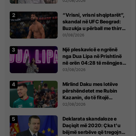
dikush e tradhtoi në
02/08/2026
Beograd
“Vrisni, vrisni shqiptarët”,
skandal në UFC Beograd:
Buzukja u përball me thirrje
anti-shqiptare nga
01/08/2026
tribunat
Një pleskavicë e ngrënë
nga Dua Lipa në Prishtinë
në orën 04:28 të mëngjesit
- dhe bota digjitale serbe
03/08/2026
shpall gjendjen e luftës
Mirlind Daku mes lotëve
përshëndetet me Rubin
Kazanin, do të fitojë
miliona te Spartak Moska
02/08/2026
​Deklarata skandaloze e
Daçiqit më 2020: Çka t'u
bëjmë serbëve që tregojnë