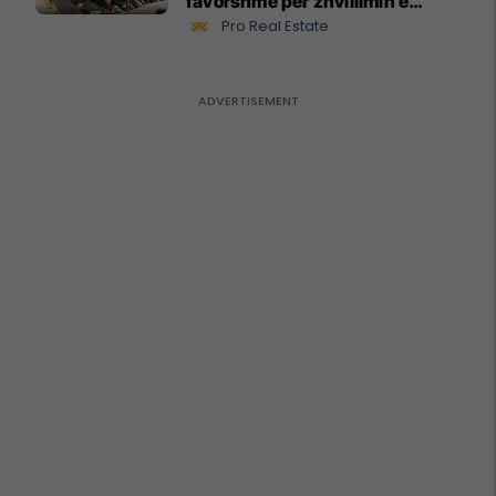
favorshme për zhvillimin e
biznesit #15796
Pro Real Estate