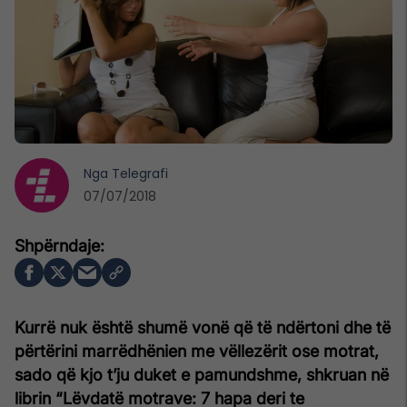
Nga
Telegrafi
07/07/2018
Kurrë nuk është shumë vonë që të ndërtoni dhe të
përtërini marrëdhënien me vëllezërit ose motrat,
sado që kjo t’ju duket e pamundshme, shkruan në
librin “Lëvdatë motrave: 7 hapa deri te