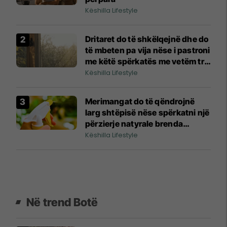
Këshilla Lifestyle
Dritaret do të shkëlqejnë dhe do
të mbeten pa vija nëse i pastroni
me këtë spërkatës me vetëm tre
përbërës
Këshilla Lifestyle
Merimangat do të qëndrojnë
larg shtëpisë nëse spërkatni një
përzierje natyrale brenda
shtëpisë
Këshilla Lifestyle
Në trend Botë