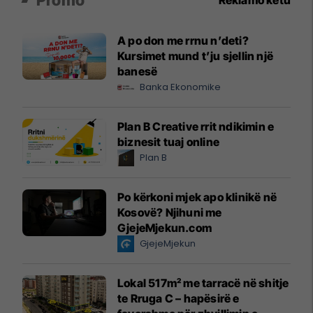
A po don me rrnu n’deti?
Kursimet mund t’ju sjellin një
banesë
Banka Ekonomike
Plan B Creative rrit ndikimin e
biznesit tuaj online
Plan B
Po kërkoni mjek apo klinikë në
Kosovë? Njihuni me
GjejeMjekun.com
GjejeMjekun
Lokal 517m² me tarracë në shitje
te Rruga C – hapësirë e