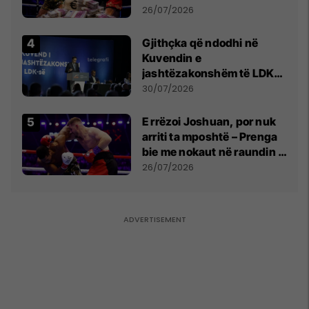
e Prenga
26/07/2026
Gjithçka që ndodhi në
Kuvendin e
jashtëzakonshëm të LDK-
së
30/07/2026
E rrëzoi Joshuan, por nuk
arriti ta mposhtë – Prenga
bie me nokaut në raundin e
dytë
26/07/2026