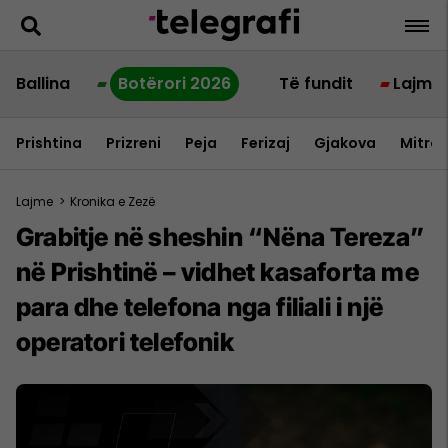
Ballina
Botërori 2026
Të fundit
Lajme
Prishtina
Prizreni
Peja
Ferizaj
Gjakova
Mitrov
Lajme
>
Kronika e Zezë
Grabitje në sheshin “Nëna Tereza”
në Prishtinë – vidhet kasaforta me
para dhe telefona nga filiali i një
operatori telefonik