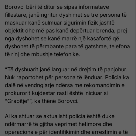
Borovci bëri të ditur se sipas informatave
fillestare, janë ngritur dyshimet se tre persona të
maskuar kanë sulmuar sigurimin fizik jashtë
objektit dhe më pas kanë depërtuar brenda, prej
nga dyshohet se kanë marrë një kasafortë që
dyshohet të përmbante para të gatshme, telefona
të rinj dhe mbushje telefonike.
“Të dyshuarit janë larguar në drejtim të panjohur.
Nuk raportohet për persona të lënduar. Policia ka
dalë në vendngjarje ndërsa me rekomandimin e
prokurorit kujdestar rasti është iniciuar si
“Grabitje””, ka thënë Borovci.
Ai ka shtuar se aktualisht policia është duke
ndërmarrë të gjitha veprimet hetimore dhe
operacionale për identifikimin dhe arrestimin e të