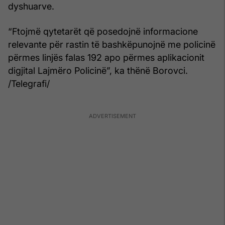
dyshuarve.
“Ftojmë qytetarët që posedojnë informacione
relevante për rastin të bashkëpunojnë me policinë
përmes linjës falas 192 apo përmes aplikacionit
digjital Lajmëro Policinë”, ka thënë Borovci.
/Telegrafi/