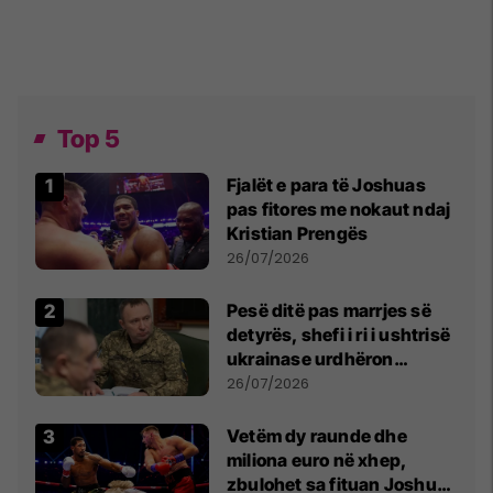
Top 5
Fjalët e para të Joshuas
pas fitores me nokaut ndaj
Kristian Prengës
26/07/2026
Pesë ditë pas marrjes së
detyrës, shefi i ri i ushtrisë
ukrainase urdhëron
kontroll të madh
26/07/2026
Vetëm dy raunde dhe
miliona euro në xhep,
zbulohet sa fituan Joshua