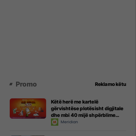
Promo
Reklamo këtu
Këtë herë me kartelë
gërvishtëse plotësisht digjitale
dhe mbi 40 mijë shpërblime
instant!
Meridian