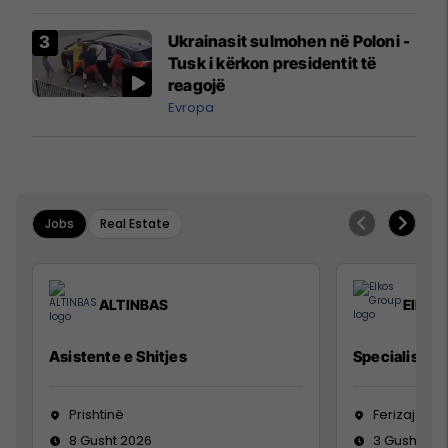
Ukrainasit sulmohen në Poloni -
Tusk i kërkon presidentit të
reagojë
Evropa
Jobs
Real Estate
ALTINBAS
Elkos
Asistente e Shitjes
Specialist Mi
Prishtinë
Ferizaj
8 Gusht 2026
3 Gusht 20