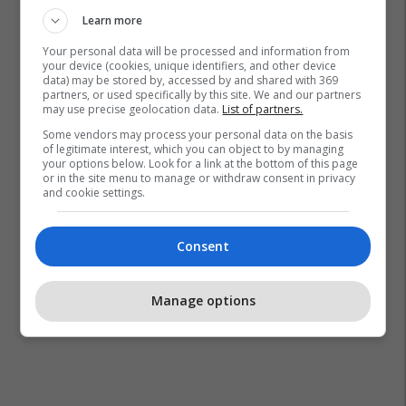
Learn more
Grabitje
Policia E Kosovës
Sheshi "nënë Tereza"
Your personal data will be processed and information from
your device (cookies, unique identifiers, and other device
data) may be stored by, accessed by and shared with 369
partners, or used specifically by this site. We and our partners
may use precise geolocation data.
List of partners.
Some vendors may process your personal data on the basis
of legitimate interest, which you can object to by managing
your options below. Look for a link at the bottom of this page
or in the site menu to manage or withdraw consent in privacy
and cookie settings.
Consent
Manage options