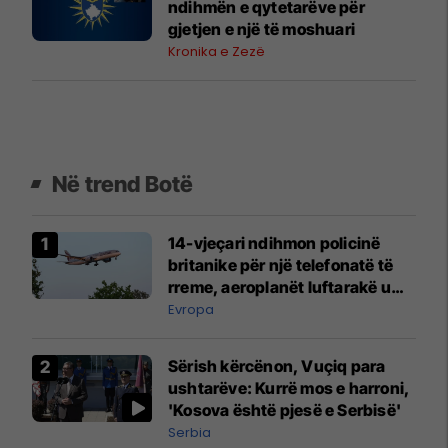
ndihmën e qytetarëve për
gjetjen e një të moshuari
Kronika e Zezë
Në trend Botë
14-vjeçari ndihmon policinë
britanike për një telefonatë të
rreme, aeroplanët luftarakë u
ngritën në ajër për të
Evropa
interceptuar fluturaken e Qatar
Airways që po shkonte drejt
Sërish kërcënon, Vuçiq para
Mançesterit
ushtarëve: Kurrë mos e harroni,
'Kosova është pjesë e Serbisë'
Serbia