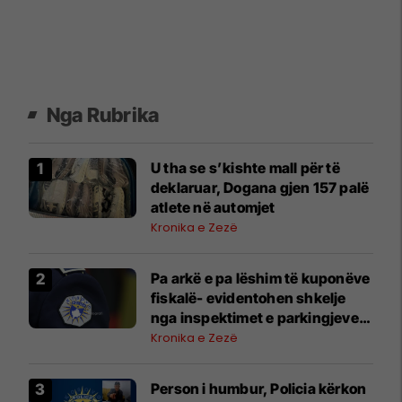
Nga Rubrika
U tha se s’kishte mall për të
deklaruar, Dogana gjen 157 palë
atlete në automjet
Kronika e Zezë
Pa arkë e pa lëshim të kuponëve
fiskalë- evidentohen shkelje
nga inspektimet e parkingjeve
në Podujevë, Lipjan, Obiliq,
Kronika e Zezë
Graçanicë
Person i humbur, Policia kërkon